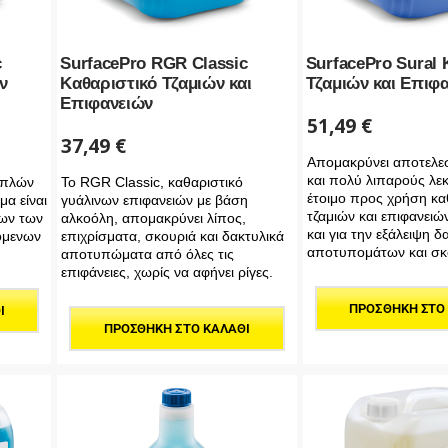
c
SurfacePro RGR Classic
SurfacePro Sural 
ν
Καθαριστικό Τζαμιών και
Τζαμιών και Επιφ
Επιφανειών
51,49
€
37,49
€
Aπομακρύνει αποτελε
και πολύ λιπαρούς λεκ
απλών
Το RGR Classic, καθαριστικό
έτοιμο προς χρήση κα
α είναι
γυάλινων επιφανειών με βάση
τζαμιών και επιφανειών
λων των
αλκοόλη, απομακρύνει λίπος,
και για την εξάλειψη 
όμενων
επιχρίσματα, σκουριά και δακτυλικά
αποτυπομάτων και σκ
αποτυπώματα από όλες τις
επιφάνειες, χωρίς να αφήνει ρίγες.
ΠΡΟΣΘΉΚΗ ΣΤΟ
Ι
ΠΡΟΣΘΉΚΗ ΣΤΟ ΚΑΛΆΘΙ