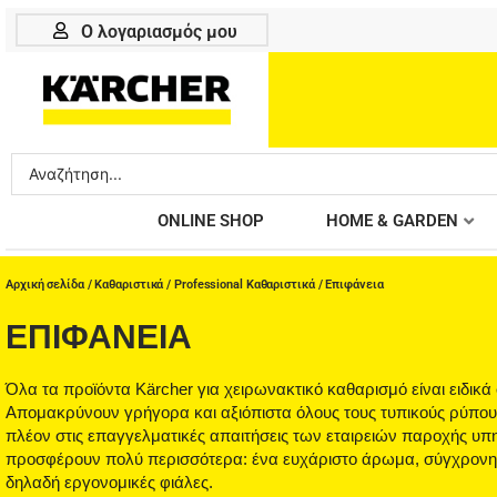
Μετάβαση
Ο λογαριασμός μου
στο
περιεχόμενο
Search
...
ONLINE SHOP
HOME & GARDEN
Αρχική σελίδα
/
Καθαριστικά
/
Professional Καθαριστικά
/ Επιφάνεια
ΕΠΙΦΆΝΕΙΑ
Όλα τα προϊόντα Kärcher για χειρωνακτικό καθαρισμό είναι ειδικ
Απομακρύνουν γρήγορα και αξιόπιστα όλους τους τυπικούς ρύπους
πλέον στις επαγγελματικές απαιτήσεις των εταιρειών παροχής υπ
προσφέρουν πολύ περισσότερα: ένα ευχάριστο άρωμα, σύγχρονη π
δηλαδή εργονομικές φιάλες.