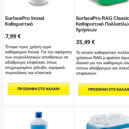
SurfacePro Inoxal
SurfacePro RAG Classi
Καθαριστικό
Καθαριστικό Πολλαπλώ
Χρήσεων
7,99
€
35,49
€
Έτοιμο προς χρήση υγρό
καθαρισμού Inoxal. Για την αφαίρεση
Το απαλό καθαριστικό πολλ
των συγκολλητικών αποθέσεων σε
χρήσεων RAG μ φρέσκο άρωμ
αδιάβροχες επιφάνειες όπως
ιδανικό για τον καθαρισμό ό
επιχρωμιομένο χάλυβα, κεραμικά,
τύπων αδιάβροχων και πλεν
πορσελάνες και πλαστικά.
επιφανειών.
ΠΡΟΣΘΉΚΗ ΣΤΟ ΚΑΛΆΘΙ
ΠΡΟΣΘΉΚΗ ΣΤΟ ΚΑΛΆΘ