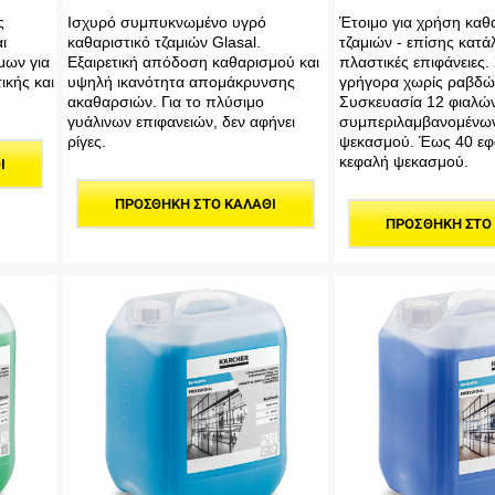
ς
Ισχυρό συμπυκνωμένο υγρό
Έτοιμο για χρήση καθ
ι
καθαριστικό τζαμιών Glasal.
τζαμιών - επίσης κατά
μων για
Εξαιρετική απόδοση καθαρισμού και
πλαστικές επιφάνειες.
ικής και
υψηλή ικανότητα απομάκρυνσης
γρήγορα χωρίς ραβδώ
ακαθαρσιών. Για το πλύσιμο
Συσκευασία 12 φιαλώ
γυάλινων επιφανειών, δεν αφήνει
συμπεριλαμβανομένω
ρίγες.
ψεκασμού. Έως 40 εφ
κεφαλή ψεκασμού.
Ι
ΠΡΟΣΘΉΚΗ ΣΤΟ ΚΑΛΆΘΙ
ΠΡΟΣΘΉΚΗ ΣΤΟ