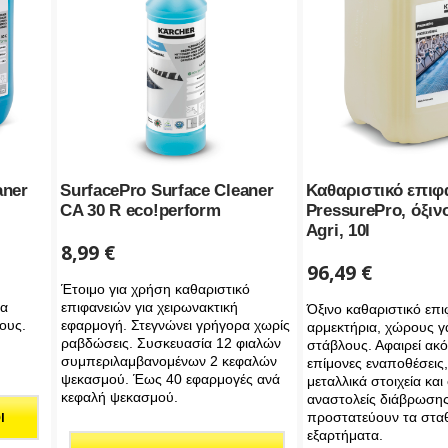
aner
SurfacePro Surface Cleaner
Καθαριστικό επιφ
CA 30 R eco!perform
PressurePro, όξιν
Agri, 10l
8,99
€
96,49
€
Έτοιμο για χρήση καθαριστικό
ια
επιφανειών για χειρωνακτική
Όξινο καθαριστικό επι
ους.
εφαρμογή. Στεγνώνει γρήγορα χωρίς
αρμεκτήρια, χώρους γ
ραβδώσεις. Συσκευασία 12 φιαλών
στάβλους. Αφαιρεί ακόμ
συμπεριλαμβανομένων 2 κεφαλών
επίμονες εναποθέσεις
ψεκασμού. Έως 40 εφαρμογές ανά
μεταλλικά στοιχεία και
κεφαλή ψεκασμού.
αναστολείς διάβρωση
προστατεύουν τα στα
Ι
εξαρτήματα.