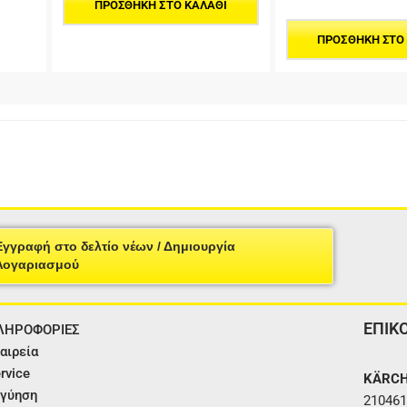
ΠΡΟΣΘΉΚΗ ΣΤΟ ΚΑΛΆΘΙ
ΠΡΟΣΘΉΚΗ ΣΤΟ
Εγγραφή στο δελτίο νέων / Δημιουργία
Λογαριασμού
ΕΠΙΚ
ΛΗΡΟΦΟΡΙΕΣ
αιρεία
rvice
KÄRCH
γύηση
210461