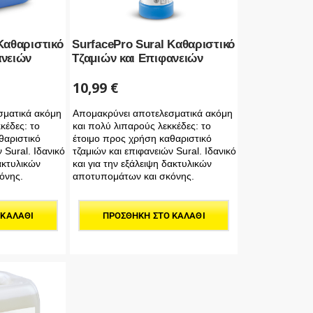
Καθαριστικό
SurfacePro Sural Καθαριστικό
ανειών
Τζαμιών και Επιφανειών
10,99
€
σματικά ακόμη
Aπομακρύνει αποτελεσματικά ακόμη
κέδες: το
και πολύ λιπαρούς λεκκέδες: το
θαριστικό
έτοιμο προς χρήση καθαριστικό
 Sural. Ιδανικό
τζαμιών και επιφανειών Sural. Ιδανικό
δακτυλικών
και για την εξάλειψη δακτυλικών
όνης.
αποτυπομάτων και σκόνης.
 ΚΑΛΆΘΙ
ΠΡΟΣΘΉΚΗ ΣΤΟ ΚΑΛΆΘΙ