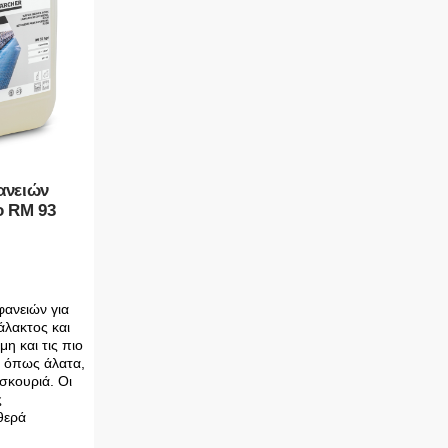
ανειών
ο RM 93
φανειών για
άλακτος και
η και τις πιο
, όπως άλατα,
 σκουριά. Οι
ς
θερά