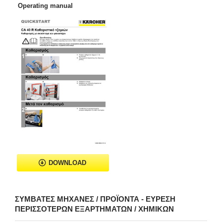
Operating manual
DOWNLOAD
ΣΥΜΒΑΤΈΣ ΜΗΧΑΝΈΣ / ΠΡΟΪΌΝΤΑ - ΕΎΡΕΣΗ
ΠΕΡΙΣΣΌΤΕΡΩΝ ΕΞΑΡΤΗΜΆΤΩΝ / ΧΗΜΙΚΏΝ