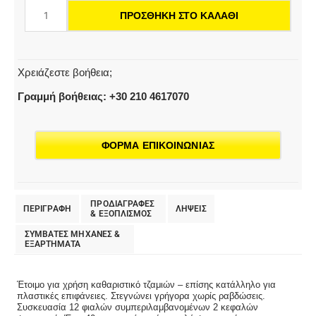
CA
ΠΡΟΣΘΉΚΗ ΣΤΟ ΚΑΛΆΘΙ
40
R
eco!perform
ποσότητα
Χρειάζεστε βοήθεια;
Γραμμή βοήθειας: +30 210 4617070
ΦΟΡΜΑ ΕΠΙΚΟΙΝΩΝΙΑΣ
ΠΡΟΔΙΑΓΡΑΦΕΣ
ΠΕΡΙΓΡΑΦΗ
ΛΗΨΕΙΣ
& EΞΟΠΛΙΣΜΟΣ
ΣΥΜΒΑΤΕΣ ΜΗΧΑΝΕΣ &
ΕΞΑΡΤΗΜΑΤΑ
Έτοιμο για χρήση καθαριστικό τζαμιών – επίσης κατάλληλο για
πλαστικές επιφάνειες. Στεγνώνει γρήγορα χωρίς ραβδώσεις.
Συσκευασία 12 φιαλών συμπεριλαμβανομένων 2 κεφαλών