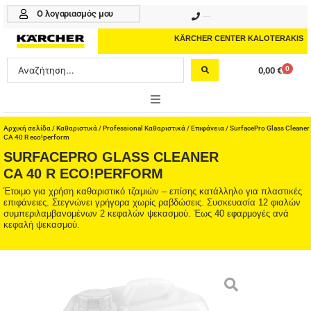
Μετάβαση
Ο λογαριασμός μου
210 4617070
στο
περιεχόμενο
KÄRCHER CENTER KALOTERAKIS
Search
0
0,00
€
Cart
...
ONLINE SHOP
Αρχική σελίδα
/
Καθαριστικά
/
Professional Καθαριστικά
/
Επιφάνεια
/ SurfacePro Glass Cleaner
CA 40 R eco!perform
SURFACEPRO GLASS CLEANER
HOME & GARDEN
CA 40 R ECO!PERFORM
PROFESSIONAL
Έτοιμο για χρήση καθαριστικό τζαμιών – επίσης κατάλληλο για πλαστικές
επιφάνειες. Στεγνώνει γρήγορα χωρίς ραβδώσεις. Συσκευασία 12 φιαλών
συμπεριλαμβανομένων 2 κεφαλών ψεκασμού. Έως 40 εφαρμογές ανά
ΑΞΕΣΟΥΑΡ
κεφαλή ψεκασμού.
ΚΑΘΑΡΙΣΤΙΚΑ
ΥΠΗΡΕΣΙΕΣ-ΝΕΑ-ΛΥΣΕΙΣ