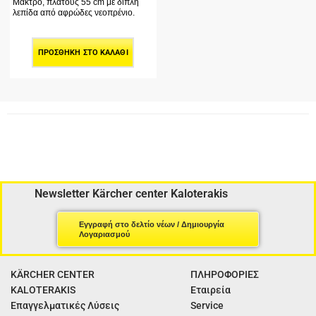
Μάκτρο, πλάτους 55 cm με διπλή
λεπίδα από αφρώδες νεοπρένιο.
ΠΡΟΣΘΉΚΗ ΣΤΟ ΚΑΛΆΘΙ
Newsletter Kärcher center Kaloterakis
Εγγραφή στο δελτίο νέων / Δημιουργία
Λογαριασμού
KÄRCHER CENTER
ΠΛΗΡΟΦΟΡΙΕΣ
KALOTERAKIS
Εταιρεία
Επαγγελματικές Λύσεις
Service