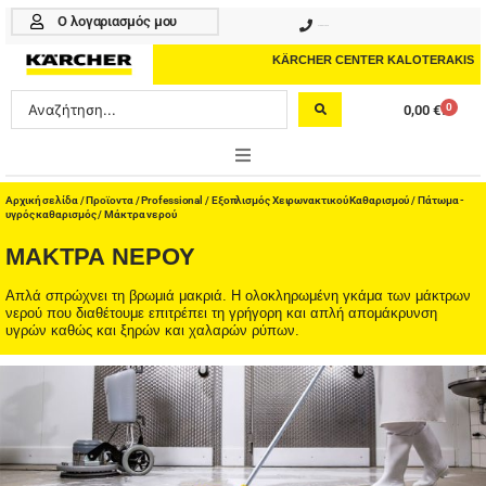
Μετάβαση
Ο λογαριασμός μου
210 4617070
στο
περιεχόμενο
KÄRCHER CENTER KALOTERAKIS
Search
0
0,00
€
Cart
...
ONLINE SHOP
Αρχική σελίδα
/
Προϊοντα
/
Professional
/
Εξοπλισμός Χειρωνακτικού Καθαρισμού
/
Πάτωμα -
υγρός καθαρισμός
/ Μάκτρα νερού
HOME & GARDEN
ΜΆΚΤΡΑ ΝΕΡΟΎ
PROFESSIONAL
Απλά σπρώχνει τη βρωμιά μακριά. Η ολοκληρωμένη γκάμα των μάκτρων
νερού που διαθέτουμε επιτρέπει τη γρήγορη και απλή απομάκρυνση
υγρών καθώς και ξηρών και χαλαρών ρύπων.
ΑΞΕΣΟΥΑΡ
ΚΑΘΑΡΙΣΤΙΚΑ
ΥΠΗΡΕΣΙΕΣ-ΝΕΑ-ΛΥΣΕΙΣ