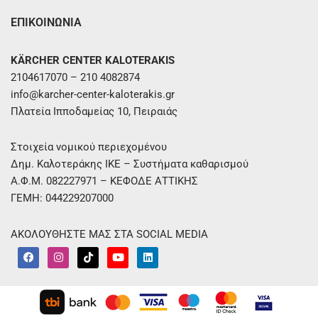
ΕΠΙΚΟΙΝΩΝΙΑ
KÄRCHER CENTER KALOTERAKIS
2104617070 – 210 4082874
info@karcher-center-kaloterakis.gr
Πλατεία Ιπποδαμείας 10, Πειραιάς
Στοιχεία νομικού περιεχομένου
Δημ. Καλοτεράκης ΙΚΕ – Συστήματα καθαρισμού
Α.Φ.Μ. 082227971 – ΚΕΦΟΔΕ ΑΤΤΙΚΗΣ
ΓΕΜΗ: 044229207000
ΑΚΟΛΟΥΘΗΣΤΕ ΜΑΣ ΣΤΑ SOCIAL MEDIA
F
I
T
Y
L
a
n
i
o
i
c
s
k
u
n
e
t
t
t
k
b
a
o
u
e
o
g
k
b
d
o
r
e
i