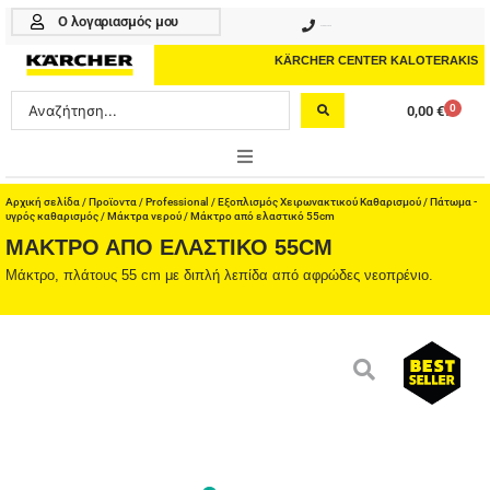
Μετάβαση
Ο λογαριασμός μου
210 4617070
στο
περιεχόμενο
KÄRCHER CENTER KALOTERAKIS
Search
0
0,00
€
Cart
...
ONLINE SHOP
Αρχική σελίδα
/
Προϊοντα
/
Professional
/
Εξοπλισμός Χειρωνακτικού Καθαρισμού
/
Πάτωμα -
υγρός καθαρισμός
/
Μάκτρα νερού
/ Μάκτρο από ελαστικό 55cm
ΜΆΚΤΡΟ ΑΠΌ ΕΛΑΣΤΙΚΌ 55CM
HOME & GARDEN
Μάκτρο, πλάτους 55 cm με διπλή λεπίδα από αφρώδες νεοπρένιο.
PROFESSIONAL
ΑΞΕΣΟΥΑΡ
ΚΑΘΑΡΙΣΤΙΚΑ
ΥΠΗΡΕΣΙΕΣ-ΝΕΑ-ΛΥΣΕΙΣ