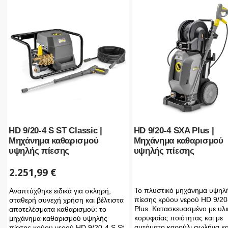
HD 9/20-4 S ST Classic |
HD 9/20-4 SXA Plus |
Μηχάνημα καθαρισμού
Μηχάνημα καθαρισμού
υψηλής πίεσης
υψηλής πίεσης
2.251,99
€
Το πλυστικό μηχάνημα υψηλ
Αναπτύχθηκε ειδικά για σκληρή,
πίεσης κρύου νερού HD 9/20
σταθερή συνεχή χρήση και βέλτιστα
Plus. Κατασκευασμένο με υλι
αποτελέσματα καθαρισμού: το
κορυφαίας ποιότητας και με
μηχάνημα καθαρισμού υψηλής
αυτόματο καρούλι σωλήνα κα
πίεσης κρύου νερού HD 9/20-4 S St