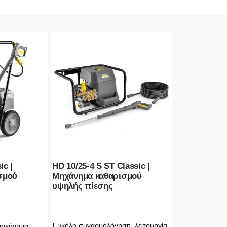
ic |
HD 10/25-4 S ST Classic |
σμού
Μηχάνημα καθαρισμού
υψηλής πίεσης
Εύκολη συναρμολόγηση, λειτουργία,
μηχάνημα