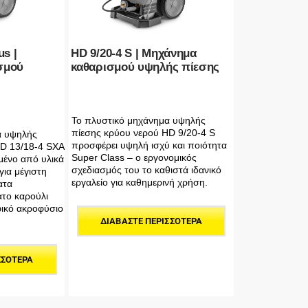
us |
HD 9/20-4 S | Μηχάνημα
σμού
καθαρισμού υψηλής πίεσης
Το πλυστικό μηχάνημα υψηλής
πίεσης κρύου νερού HD 9/20-4 S
α υψηλής
προσφέρει υψηλή ισχύ και ποιότητα
HD 13/18-4 SXA
Super Class – ο εργονομικός
μένο από υλικά
σχεδιασμός του το καθιστά ιδανικό
για μέγιστη
εργαλείο για καθημερινή χρήση.
ατα
το καρούλι
ικό ακροφύσιο
ΔΙΑΒΆΣΤΕ ΠΕΡΙΣΣΌΤΕΡΑ
ΣΣΌΤΕΡΑ