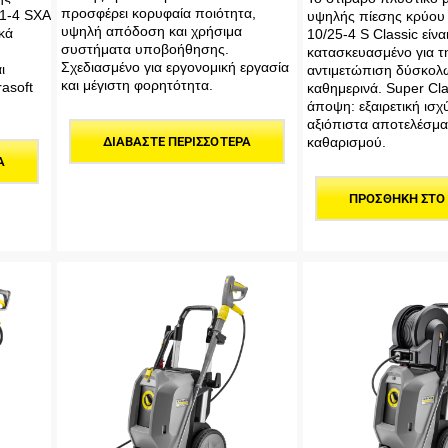
προσφέρει κορυφαία ποιότητα,
1-4 SXA
υψηλής πίεσης κρύου
υψηλή απόδοση και χρήσιμα
κά
10/25-4 S Classic είνα
συστήματα υποβοήθησης.
κατασκευασμένο για τ
Σχεδιασμένο για εργονομική εργασία
ι
αντιμετώπιση δύσκολ
και μέγιστη φορητότητα.
asoft
καθημερινά. Super Cl
άποψη: εξαιρετική ισχύ
αξιόπιστα αποτελέσμα
καθαρισμού.
ΔΙΑΒΆΣΤΕ ΠΕΡΙΣΣΌΤΕΡΑ
Α
ΠΡΟΣΘΉΚΗ ΣΤΟ