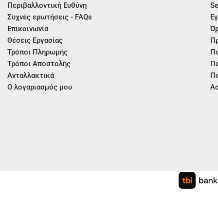
Περιβαλλοντική Ευθύνη
Se
Συχνές ερωτήσεις - FAQs
Εγ
Επικοινωνία
Όρ
Θέσεις Εργασίας
Π
Τρόποι Πληρωμής
Πο
Τρόποι Αποστολής
Πο
Ανταλλακτικά
Πο
Ο λογαριασμός μου
Ασ