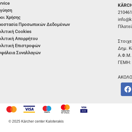
rvice
KÄRCH
γύηση
210461
οι Χρήσης
info@ka
ροστασία Προσωπικών Δεδομένων
Πλατεί
λιτική Cookies
λιτική Απορρήτου
Στοιχε
λιτική Επιστροφών
Δημ. Κ
φάλεια Συναλλαγών
Α.Φ.Μ
ΓΕΜΗ:
ΑΚΟΛΟ
F
a
c
e
b
o
© 2025 Kärcher center Kaloterakis
o