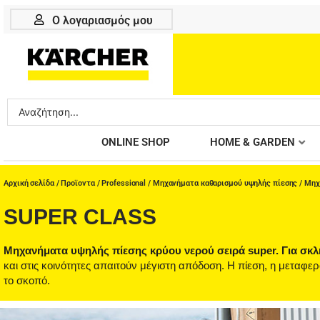
Μετάβαση
Ο λογαριασμός μου
στο
περιεχόμενο
Search
...
ONLINE SHOP
HOME & GARDEN
Αρχική σελίδα
/
Προϊοντα
/
Professional
/
Μηχανήματα καθαρισμού υψηλής πίεσης
/
Μηχ
SUPER CLASS
Μηχανήματα υψηλής πίεσης κρύου νερού σειρά super. Για σκλ
και στις κοινότητες απαιτούν μέγιστη απόδοση. Η πίεση, η μεταφ
το σκοπό.