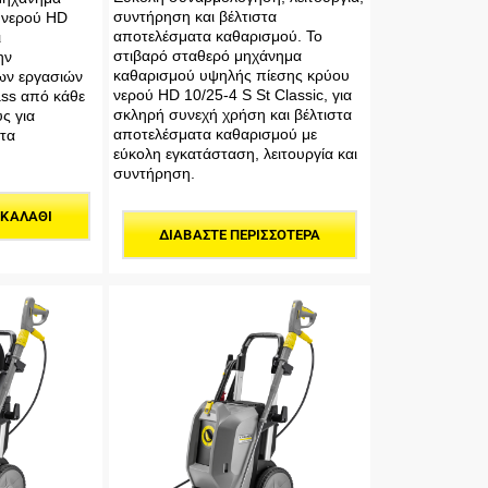
συντήρηση και βέλτιστα
 νερού HD
αποτελέσματα καθαρισμού. Το
ι
στιβαρό σταθερό μηχάνημα
ην
καθαρισμού υψηλής πίεσης κρύου
ων εργασιών
νερού HD 10/25-4 S St Classic, για
ass από κάθε
σκληρή συνεχή χρήση και βέλτιστα
ς για
αποτελέσματα καθαρισμού με
τα
εύκολη εγκατάσταση, λειτουργία και
συντήρηση.
 ΚΑΛΆΘΙ
ΔΙΑΒΆΣΤΕ ΠΕΡΙΣΣΌΤΕΡΑ