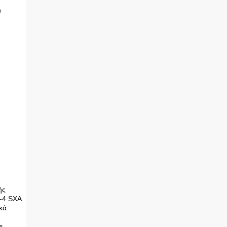
ής
-4 SXA
κά
ι