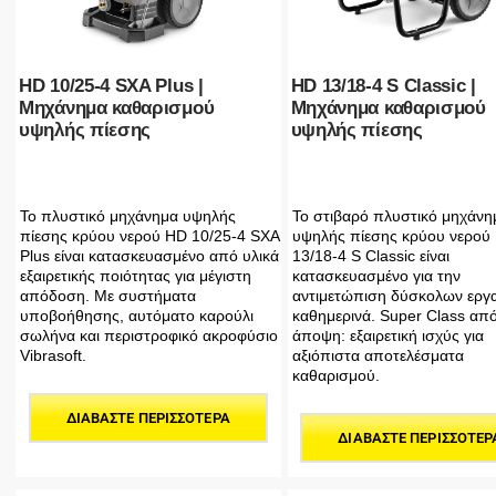
HD 10/25-4 SXA Plus |
HD 13/18-4 S Classic |
Μηχάνημα καθαρισμού
Μηχάνημα καθαρισμού
υψηλής πίεσης
υψηλής πίεσης
Το πλυστικό μηχάνημα υψηλής
Το στιβαρό πλυστικό μηχάνη
πίεσης κρύου νερού HD 10/25-4 SXA
υψηλής πίεσης κρύου νερού
Plus είναι κατασκευασμένο από υλικά
13/18-4 S Classic είναι
εξαιρετικής ποιότητας για μέγιστη
κατασκευασμένο για την
απόδοση. Με συστήματα
αντιμετώπιση δύσκολων εργ
υποβοήθησης, αυτόματο καρούλι
καθημερινά. Super Class απ
σωλήνα και περιστροφικό ακροφύσιο
άποψη: εξαιρετική ισχύς για
Vibrasoft.
αξιόπιστα αποτελέσματα
καθαρισμού.
ΔΙΑΒΆΣΤΕ ΠΕΡΙΣΣΌΤΕΡΑ
ΔΙΑΒΆΣΤΕ ΠΕΡΙΣΣΌΤΕΡ