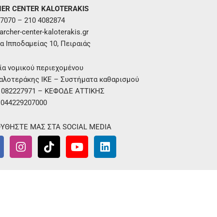
ER CENTER KALOTERAKIS
7070 – 210 4082874
rcher-center-kaloterakis.gr
α Ιπποδαμείας 10, Πειραιάς
ία νομικού περιεχομένου
αλοτεράκης ΙΚΕ – Συστήματα καθαρισμού
. 082227971 – ΚΕΦΟΔΕ ΑΤΤΙΚΗΣ
 044229207000
ΥΘΗΣΤΕ ΜΑΣ ΣΤΑ SOCIAL MEDIA
I
T
Y
L
n
i
o
i
s
k
u
n
t
t
t
k
a
o
u
e
g
k
b
d
r
e
i