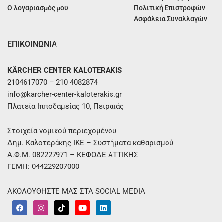
Ο λογαριασμός μου
Πολιτική Επιστροφών
Ασφάλεια Συναλλαγών
ΕΠΙΚΟΙΝΩΝΙΑ
KÄRCHER CENTER KALOTERAKIS
2104617070 – 210 4082874
info@karcher-center-kaloterakis.gr
Πλατεία Ιπποδαμείας 10, Πειραιάς
Στοιχεία νομικού περιεχομένου
Δημ. Καλοτεράκης ΙΚΕ – Συστήματα καθαρισμού
Α.Φ.Μ. 082227971 – ΚΕΦΟΔΕ ΑΤΤΙΚΗΣ
ΓΕΜΗ: 044229207000
ΑΚΟΛΟΥΘΗΣΤΕ ΜΑΣ ΣΤΑ SOCIAL MEDIA
F
I
T
Y
L
a
n
i
o
i
c
s
k
u
n