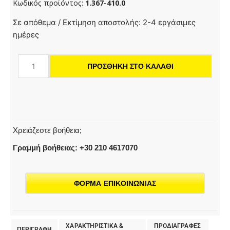
Κωδικός προϊόντος:
1.367-410.0
HD
Σε απόθεμα / Εκτίμηση αποστολής: 2-4 εργάσιμες
9/20-
ημέρες
4
S
ΠΡΟΣΘΉΚΗ ΣΤΟ ΚΑΛΆΘΙ
ST
Classic
|
Μηχάνημα
καθαρισμού
Χρειάζεστε βοήθεια;
υψηλής
πίεσης
Γραμμή βοήθειας: +30 210 4617070
ποσότητα
ΦΟΡΜΑ ΕΠΙΚΟΙΝΩΝΙΑΣ
ΧΑΡΑΚΤΗΡΙΣΤΙΚΑ &
ΠΡΟΔΙΑΓΡΑΦΕΣ
ΠΕΡΙΓΡΑΦΗ