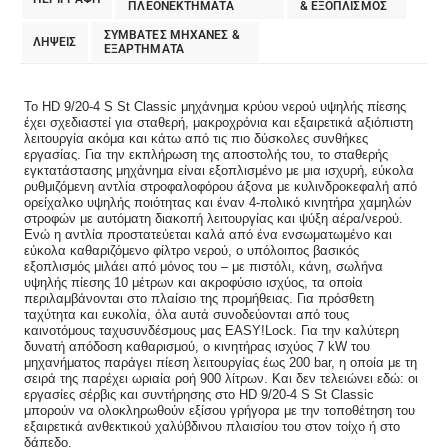
ΠΛΕΟΝΕΚΤΗΜΑΤΑ
& EΞΟΠΛΙΣΜΟΣ
ΣΥΜΒΑΤΕΣ ΜΗΧΑΝΕΣ &
ΛΗΨΕΙΣ
ΕΞΑΡΤΗΜΑΤΑ
Το HD 9/20-4 S St Classic μηχάνημα κρύου νερού υψηλής πίεσης
έχει σχεδιαστεί για σταθερή, μακροχρόνια και εξαιρετικά αξιόπιστη
λειτουργία ακόμα και κάτω από τις πιο δύσκολες συνθήκες
εργασίας. Για την εκπλήρωση της αποστολής του, το σταθερής
εγκτατάστασης μηχάνημα είναι εξοπλισμένο με μια ισχυρή, εύκολα
ρυθμιζόμενη αντλία στροφαλοφόρου άξονα με κυλινδροκεφαλή από
ορείχαλκο υψηλής ποιότητας και έναν 4-πολικό κινητήρα χαμηλών
στροφών με αυτόματη διακοπή λειτουργίας και ψύξη αέρα/νερού.
Ενώ η αντλία προστατεύεται καλά από ένα ενσωματωμένο και
εύκολα καθαριζόμενο φίλτρο νερού, ο υπόλοιπος βασικός
εξοπλισμός μιλάει από μόνος του – με πιστόλι, κάνη, σωλήνα
υψηλής πίεσης 10 μέτρων και ακροφύσιο ισχύος, τα οποία
περιλαμβάνονται στο πλαίσιο της προμήθειας. Για πρόσθετη
ταχύτητα και ευκολία, όλα αυτά συνοδεύονται από τους
καινοτόμους ταχυσυνδέσμους μας EASY!Lock. Για την καλύτερη
δυνατή απόδοση καθαρισμού, ο κινητήρας ισχύος 7 kW του
μηχανήματος παράγει πίεση λειτουργίας έως 200 bar, η οποία με τη
σειρά της παρέχει ωριαία ροή 900 λίτρων. Και δεν τελειώνει εδώ: οι
εργασίες σέρβις και συντήρησης στο HD 9/20-4 S St Classic
μπορούν να ολοκληρωθούν εξίσου γρήγορα με την τοποθέτηση του
εξαιρετικά ανθεκτικού χαλύβδινου πλαισίου του στον τοίχο ή στο
δάπεδο.