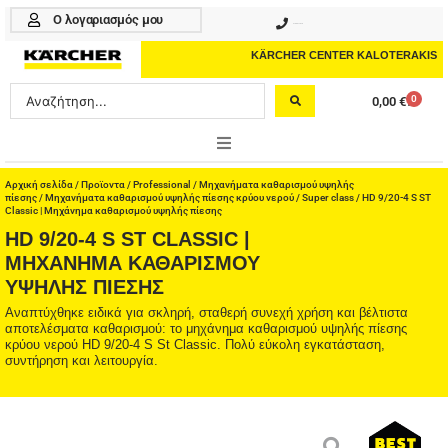
Μετάβαση
Ο λογαριασμός μου
210 4617070
στο
περιεχόμενο
KÄRCHER CENTER KALOTERAKIS
Search
0
0,00
€
Cart
...
ONLINE SHOP
Αρχική σελίδα
/
Προϊοντα
/
Professional
/
Μηχανήματα καθαρισμού υψηλής
πίεσης
/
Μηχανήματα καθαρισμού υψηλής πίεσης κρύου νερού
/
Super class
/ HD 9/20-4 S ST
Classic | Μηχάνημα καθαρισμού υψηλής πίεσης
HOME & GARDEN
HD 9/20-4 S ST CLASSIC |
ΜΗΧΆΝΗΜΑ ΚΑΘΑΡΙΣΜΟΎ
PROFESSIONAL
ΥΨΗΛΉΣ ΠΊΕΣΗΣ
Αναπτύχθηκε ειδικά για σκληρή, σταθερή συνεχή χρήση και βέλτιστα
ΑΞΕΣΟΥΑΡ
αποτελέσματα καθαρισμού: το μηχάνημα καθαρισμού υψηλής πίεσης
κρύου νερού HD 9/20-4 S St Classic. Πολύ εύκολη εγκατάσταση,
ΚΑΘΑΡΙΣΤΙΚΑ
συντήρηση και λειτουργία.
ΥΠΗΡΕΣΙΕΣ-ΝΕΑ-ΛΥΣΕΙΣ