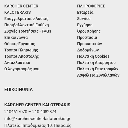
KÄRCHER CENTER
ΠΛΗΡΟΦΟΡΙΕΣ
KALOTERAKIS
Εταιρεία
Επαγγελματικές Λύσεις
Service
Περιβαλλοντική Ευθύνη
Εγγύηση
Συχνές ερωτήσεις - FAQs
Όροι Χρήσης
Επικοινωνία
Προστασία
Θέσεις Εργασίας
Προσωπικών
Τρόποι Πληρωμής
Δεδομένων
Τρόποι Αποστολής
Πολιτική Cookies
Ανταλλακτικά
Πολιτική Απορρήτου
Ο λογαριασμός μου
Πολιτική Επιστροφών
Ασφάλεια Συναλλαγών
ΕΠΙΚΟΙΝΩΝΙΑ
KÄRCHER CENTER KALOTERAKIS
2104617070 – 210 4082874
info@karcher-center-kaloterakis.gr
Πλατεία Ιπποδαμείας 10, Πειραιάς