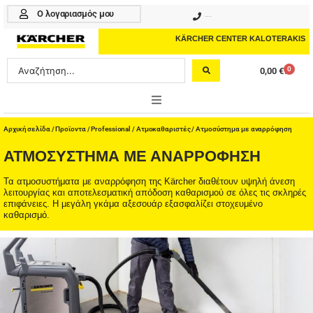
Μετάβαση
Ο λογαριασμός μου
210 4617070
στο
περιεχόμενο
KÄRCHER CENTER KALOTERAKIS
Search
0
0,00
€
Cart
...
ONLINE SHOP
Αρχική σελίδα
/
Προϊοντα
/
Professional
/
Ατμοκαθαριστές
/ Ατμοσύστημα με αναρρόφηση
ΑΤΜΟΣΎΣΤΗΜΑ ΜΕ ΑΝΑΡΡΌΦΗΣΗ
HOME & GARDEN
Τα ατμοσυστήματα με αναρρόφηση της Kärcher διαθέτουν υψηλή άνεση
PROFESSIONAL
λειτουργίας και αποτελεσματική απόδοση καθαρισμού σε όλες τις σκληρές
επιφάνειες. Η μεγάλη γκάμα αξεσουάρ εξασφαλίζει στοχευμένο
καθαρισμό.
ΑΞΕΣΟΥΑΡ
ΚΑΘΑΡΙΣΤΙΚΑ
ΥΠΗΡΕΣΙΕΣ-ΝΕΑ-ΛΥΣΕΙΣ