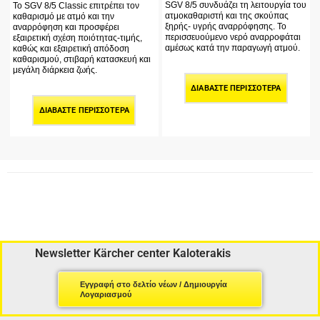
SGV 8/5 συνδυάζει τη λειτουργία του
Το SGV 8/5 Classic επιτρέπει τον
ατμοκαθαριστή και της σκούπας
καθαρισμό με ατμό και την
ξηρής- υγρής αναρρόφησης. Το
αναρρόφηση και προσφέρει
περισσευούμενο νερό αναρροφάται
εξαιρετική σχέση ποιότητας-τιμής,
αμέσως κατά την παραγωγή ατμού.
καθώς και εξαιρετική απόδοση
καθαρισμού, στιβαρή κατασκευή και
μεγάλη διάρκεια ζωής.
ΔΙΑΒΆΣΤΕ ΠΕΡΙΣΣΌΤΕΡΑ
ΔΙΑΒΆΣΤΕ ΠΕΡΙΣΣΌΤΕΡΑ
Newsletter Kärcher center Kaloterakis
Εγγραφή στο δελτίο νέων / Δημιουργία
Λογαριασμού