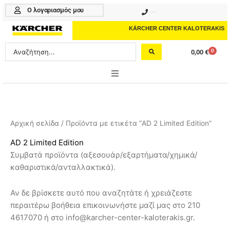
Μετάβαση
Ο λογαριασμός μου
210 4617070
στο
περιεχόμενο
KÄRCHER CENTER KALOTERAKIS
Search
0
0,00
€
Cart
...
ONLINE SHOP
HOME & GARDEN
Αρχική σελίδα
/ Προϊόντα με ετικέτα “AD 2 Limited Edition”
PROFESSIONAL
AD 2 Limited Edition
Συμβατά προϊόντα (αξεσουάρ/εξαρτήματα/χημικά/
ΑΞΕΣΟΥΑΡ
καθαριστικά/ανταλλακτικά).
ΚΑΘΑΡΙΣΤΙΚΑ
Αν δε βρίσκετε αυτό που αναζητάτε ή χρειάζεστε
ΥΠΗΡΕΣΙΕΣ-ΝΕΑ-ΛΥΣΕΙΣ
περαιτέρω βοήθεια επικοινωνήστε μαζί μας στο 210
4617070 ή στο info@karcher-center-kaloterakis.gr.