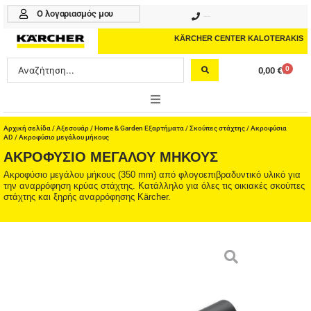
Μετάβαση
Ο λογαριασμός μου
210 4617070
στο
περιεχόμενο
KÄRCHER CENTER KALOTERAKIS
Search
0
0,00
€
Cart
...
ONLINE SHOP
Αρχική σελίδα
/
Αξεσουάρ
/
Home & Garden Εξαρτήματα
/
Σκούπες στάχτης
/
Ακροφύσια
AD
/ Ακροφύσιο μεγάλου μήκους
ΑΚΡΟΦΎΣΙΟ ΜΕΓΆΛΟΥ ΜΉΚΟΥΣ
HOME & GARDEN
Ακροφύσιο μεγάλου μήκους (350 mm) από φλογοεπιβραδυντικό υλικό για
την αναρρόφηση κρύας στάχτης. Κατάλληλο για όλες τις οικιακές σκούπες
PROFESSIONAL
στάχτης και ξηρής αναρρόφησης Kärcher.
ΑΞΕΣΟΥΑΡ
ΚΑΘΑΡΙΣΤΙΚΑ
ΥΠΗΡΕΣΙΕΣ-ΝΕΑ-ΛΥΣΕΙΣ