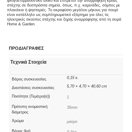
φλογοεπιβραδυντικό υλικό και επιτρέπει την αναρρόφηση κρύας
στάχτης σε δυσπρόσιτα σημεία, όπως, π.χ. καμινάδες, σόμπες με
πλακάκια ή ψησταριές. Το ακροφύσιο μεγάλου μήκους για πουρί
είναι κατάλληλο ως συμπληρωματικό εξάρτημα για όλες τις
ηλεκτρικές σκούπες στάχτης και ξηρής αναρρόφησης από τη σειρά
Home & Garden.
ΠΡΟΔΙΑΓΡΑΦΕΣ
Τεχνικά Στοιχεία
0,15 κ.
Βάρος συσκευασίας
5,70 × 4,70 × 40,60 cm
Διαστάσεις συσκευασίας
Ποσότητα (Τεμάχιο(α))
1
Πρότυπη ονομαστική
35mm
διάμετρος
Χρώμα
μαύρο
Βάρος (kg)
0.1kg