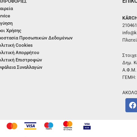
ΕΠΙΚ
ΛΗΡΟΦΟΡΙΕΣ
αιρεία
rvice
KÄRCH
γύηση
210461
οι Χρήσης
info@ka
ροστασία Προσωπικών Δεδομένων
Πλατεί
λιτική Cookies
λιτική Απορρήτου
Στοιχε
λιτική Επιστροφών
Δημ. Κ
φάλεια Συναλλαγών
Α.Φ.Μ
ΓΕΜΗ:
ΑΚΟΛΟ
F
a
c
e
b
o