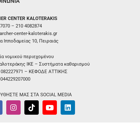
ΟΙΝΩΝΙΑ
ER CENTER KALOTERAKIS
7070 – 210 4082874
rcher-center-kaloterakis.gr
α Ιπποδαμείας 10, Πειραιάς
ία νομικού περιεχομένου
αλοτεράκης ΙΚΕ – Συστήματα καθαρισμού
. 082227971 – ΚΕΦΟΔΕ ΑΤΤΙΚΗΣ
 044229207000
ΥΘΗΣΤΕ ΜΑΣ ΣΤΑ SOCIAL MEDIA
I
T
Y
L
n
i
o
i
s
k
u
n
t
t
t
k
a
o
u
e
g
k
b
d