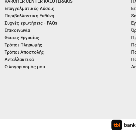
KÄRCHER CENTER KALOTERAKIS
Π
Επαγγελματικές Λύσεις
Ετ
Περιβαλλοντική Ευθύνη
Se
Συχνές ερωτήσεις - FAQs
Εγ
Επικοινωνία
Όρ
Θέσεις Εργασίας
Π
Τρόποι Πληρωμής
Πο
Τρόποι Αποστολής
Πο
Ανταλλακτικά
Πο
Ο λογαριασμός μου
Ασ