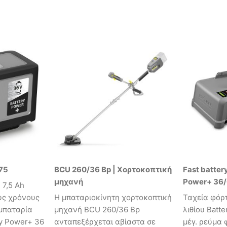
75
BCU 260/36 Bp | Χορτοκοπτική
Fast batter
μηχανή
Power+ 36
 7,5 Ah
υς χρόνους
Η μπαταριοκίνητη χορτοκοπτική
Ταχεία φόρ
 μπαταρία
μηχανή BCU 260/36 Bp
λιθίου Batt
ry Power+ 36
ανταπεξέρχεται αβίαστα σε
μέγ. ρεύμα 