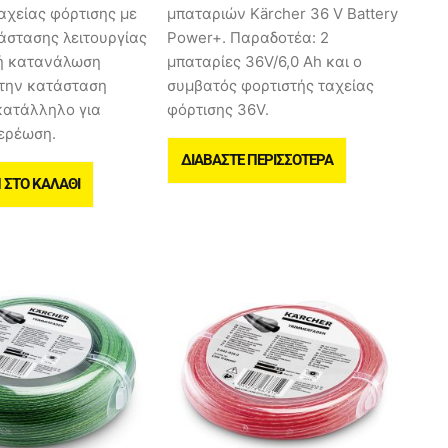
αχείας φόρτισης με
μπαταριών Kärcher 36 V Battery
άστασης λειτουργίας
Power+. Παραδοτέα: 2
ή κατανάλωση
μπαταρίες 36V/6,0 Ah και ο
στην κατάσταση
συμβατός φορτιστής ταχείας
κατάλληλο για
φόρτισης 36V.
τερέωση.
ΔΙΑΒΆΣΤΕ ΠΕΡΙΣΣΌΤΕΡΑ
ΣΤΟ ΚΑΛΆΘΙ