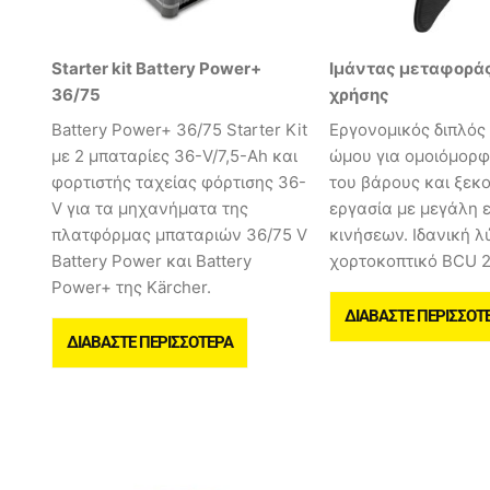
Starter kit Battery Power+
Ιμάντας μεταφοράς
36/75
χρήσης
Battery Power+ 36/75 Starter Kit
Εργονομικός διπλός
με 2 μπαταρίες 36-V/7,5-Ah και
ώμου για ομοιόμορ
φορτιστής ταχείας φόρτισης 36-
του βάρους και ξεκ
V για τα μηχανήματα της
εργασία με μεγάλη 
πλατφόρμας μπαταριών 36/75 V
κινήσεων. Ιδανική λ
Battery Power και Battery
χορτοκοπτικό BCU 2
Power+ της Kärcher.
ΔΙΑΒΆΣΤΕ ΠΕΡΙΣΣΌΤ
ΔΙΑΒΆΣΤΕ ΠΕΡΙΣΣΌΤΕΡΑ