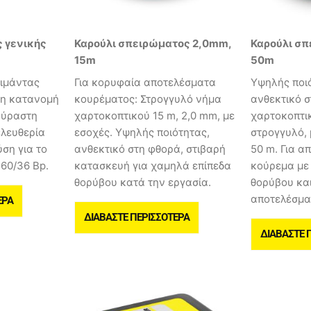
 γενικής
Καρούλι σπειρώματος 2,0mm,
Καρούλι σπ
15m
50m
 ιμάντας
Για κορυφαία αποτελέσματα
Υψηλής ποι
φη κατανομή
κουρέματος: Στρογγυλό νήμα
ανθεκτικό 
ούραστη
χαρτοκοπτικού 15 m, 2,0 mm, με
χαρτοκοπτικ
ελευθερία
εσοχές. Υψηλής ποιότητας,
στρογγυλό, 
ύση για το
ανθεκτικό στη φθορά, στιβαρή
50 m. Για α
60/36 Bp.
κατασκευή για χαμηλά επίπεδα
κούρεμα με
θορύβου κατά την εργασία.
θορύβου κα
αποτελέσμα
ΕΡΑ
ΔΙΑΒΆΣΤΕ ΠΕΡΙΣΣΌΤΕΡΑ
ΔΙΑΒΆΣΤΕ 