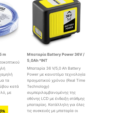
5 m
Μπαταρία Battery Power 36V /
5,0Ah *INT
τοκοπτικού
ηλή
Mπαταρία 36 V/5,0 Ah Battery
 χαμηλή
Power με καινοτόμο τεχνολογία
μα τα
πραγματικού χρόνου (Real Time
ρύβου κατά
Technology)
λό, με
συμπεριλαμβανομένης της
οθόνης LCD με ένδειξη στάθμης
μπαταρίας. Κατάλληλη για όλες
τις συσκευές με μπαταρία οι
ΕΡΑ