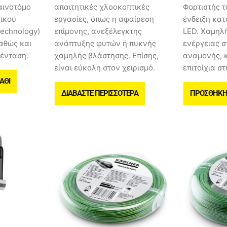
αινοτόμο
απαιτητικές χλοοκοπτικές
Φορτιστής τ
ικού
εργασίες, όπως η αφαίρεση
ένδειξη κατ
Technology)
επίμονης, ανεξέλεγκτης
LED. Χαμηλ
αθώς και
ανάπτυξης φυτών ή πυκνής
ενέργειας 
ένταση.
χαμηλής βλάστησης. Επίσης,
αναμονής, 
είναι εύκολη στον χειρισμό.
επιτοίχια σ
ΆΘΙ
ΔΙΑΒΆΣΤΕ ΠΕΡΙΣΣΌΤΕΡΑ
ΠΡΟΣΘΉΚΗ 