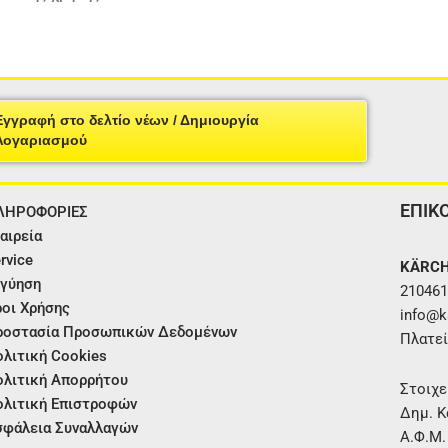
Εγγραφή στο δελτίο νέων / Δημιουργία
Λογαριασμού
ΕΠΙΚ
ΛΗΡΟΦΟΡΙΕΣ
αιρεία
rvice
KÄRCH
γύηση
210461
οι Χρήσης
info@ka
ροστασία Προσωπικών Δεδομένων
Πλατεί
λιτική Cookies
λιτική Απορρήτου
Στοιχε
λιτική Επιστροφών
Δημ. Κ
φάλεια Συναλλαγών
Α.Φ.Μ