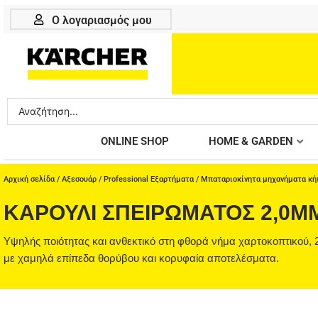
Μετάβαση
Ο λογαριασμός μου
στο
περιεχόμενο
Search
...
ONLINE SHOP
HOME & GARDEN
Αρχική σελίδα
/
Αξεσουάρ
/
Professional Εξαρτήματα
/
Μπαταριοκίνητα μηχανήματα κή
ΚΑΡΟΎΛΙ ΣΠΕΙΡΏΜΑΤΟΣ 2,0MM
Υψηλής ποιότητας και ανθεκτικό στη φθορά νήμα χαρτοκοπτικού, 
με χαμηλά επίπεδα θορύβου και κορυφαία αποτελέσματα.