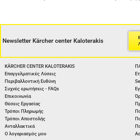
Newsletter Kärcher center Kaloterakis
KÄRCHER CENTER KALOTERAKIS
Π
Επαγγελματικές Λύσεις
Ετ
Περιβαλλοντική Ευθύνη
Se
Συχνές ερωτήσεις - FAQs
Εγ
Επικοινωνία
Όρ
Θέσεις Εργασίας
Π
Τρόποι Πληρωμής
Πο
Τρόποι Αποστολής
Πο
Ανταλλακτικά
Πο
Ο λογαριασμός μου
Ασ