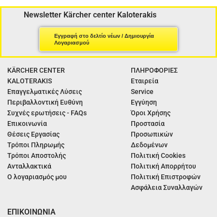
Newsletter Kärcher center Kaloterakis
Εγγραφή στο δελτίο νέων / Δημιουργία
Λογαριασμού
KÄRCHER CENTER
ΠΛΗΡΟΦΟΡΙΕΣ
KALOTERAKIS
Εταιρεία
Επαγγελματικές Λύσεις
Service
Περιβαλλοντική Ευθύνη
Εγγύηση
Συχνές ερωτήσεις - FAQs
Όροι Χρήσης
Επικοινωνία
Προστασία
Θέσεις Εργασίας
Προσωπικών
Τρόποι Πληρωμής
Δεδομένων
Τρόποι Αποστολής
Πολιτική Cookies
Ανταλλακτικά
Πολιτική Απορρήτου
Ο λογαριασμός μου
Πολιτική Επιστροφών
Ασφάλεια Συναλλαγών
ΕΠΙΚΟΙΝΩΝΙΑ