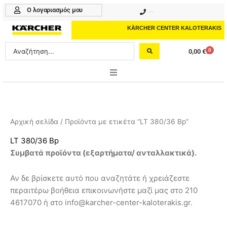
Μετάβαση
Ο λογαριασμός μου
210 4617070
στο
περιεχόμενο
KÄRCHER CENTER KALOTERAKIS
Search
0
0,00
€
Cart
...
ONLINE SHOP
HOME & GARDEN
Αρχική σελίδα
/ Προϊόντα με ετικέτα “LT 380/36 Bp”
PROFESSIONAL
LT 380/36 Bp
Συμβατά προϊόντα (εξαρτήματα/ ανταλλακτικά).
ΑΞΕΣΟΥΑΡ
Αν δε βρίσκετε αυτό που αναζητάτε ή χρειάζεστε
ΚΑΘΑΡΙΣΤΙΚΑ
περαιτέρω βοήθεια επικοινωνήστε μαζί μας στο 210
ΥΠΗΡΕΣΙΕΣ-ΝΕΑ-ΛΥΣΕΙΣ
4617070 ή στο info@karcher-center-kaloterakis.gr.