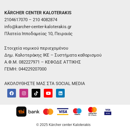
KÄRCHER CENTER KALOTERAKIS
2104617070 – 210 4082874
info@karcher-center-kaloterakis.gr
Πλατεία Ιπποδαμείας 10, Πειραιάς
Στοιχεία νομικού περιεχομένου
Δημ. Καλοτεράκης ΙΚΕ – Συστήματα καθαρισμού
Α.Φ.Μ. 082227971 – ΚΕΦΟΔΕ ΑΤΤΙΚΗΣ
ΓΕΜΗ: 044229207000
ΑΚΟΛΟΥΘΗΣΤΕ ΜΑΣ ΣΤΑ SOCIAL MEDIA
F
I
T
Y
L
a
n
i
o
i
c
s
k
u
n
e
t
t
t
k
b
a
o
u
e
o
g
k
b
d
o
r
e
i
k
a
n
m
© 2025 Kärcher center Kaloterakis