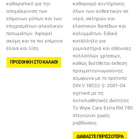
καθαριστικό για την
καθαρισμό συντήρησης
απομάκρυνση των
όλων των ανθεκτικών σε
επίμονων ρύπων και των
νερό, σκληρών και
επιχρισμάτων αλκαλικών
ελαστικών δαπέδων και
πατωμάτων. Αφαιρεί
καλυμμάτων. Ειδικά
ακόμη και τα πιο επίμονα
κατάλληλο για
έλαια και λίπη.
γυμναστήρια και αίθουσες
πολλαπλών χρήσεων,
ΠΡΟΣΘΉΚΗ ΣΤΟ ΚΑΛΆΘΙ
καθώς διατίθεται έκθεση
πραγματογνωμοσύνης
σύμφωνα με το πρότυπο
DIN V 18032-2: 2001-04
σχετικά με τις
αντιολισθητικές ιδιότητες
Το Wipe Care Extra RM 780
στεγνώνει χωρίς
ραβδώσεις.
ΔΙΑΒΆΣΤΕ ΠΕΡΙΣΣΌΤΕΡΑ