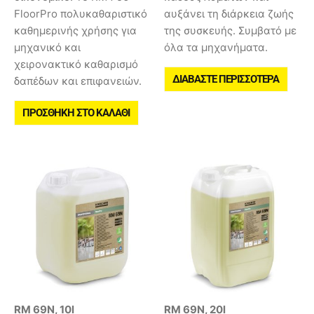
FloorPro πολυκαθαριστικό
αυξάνει τη διάρκεια ζωής
καθημερινής χρήσης για
της συσκευής. Συμβατό με
μηχανικό και
όλα τα μηχανήματα.
χειρονακτικό καθαρισμό
ΔΙΑΒΆΣΤΕ ΠΕΡΙΣΣΌΤΕΡΑ
δαπέδων και επιφανειών.
ΠΡΟΣΘΉΚΗ ΣΤΟ ΚΑΛΆΘΙ
RM 69N, 10l
RM 69N, 20l