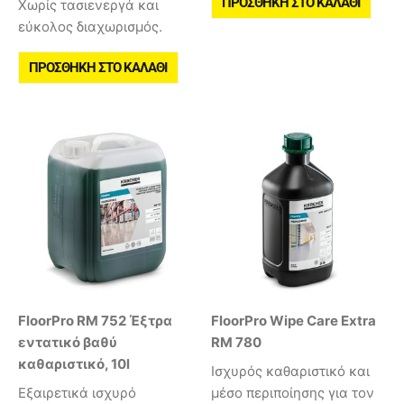
ΠΡΟΣΘΉΚΗ ΣΤΟ ΚΑΛΆΘΙ
Χωρίς τασιενεργά και
εύκολος διαχωρισμός.
ΠΡΟΣΘΉΚΗ ΣΤΟ ΚΑΛΆΘΙ
FloorPro RM 752 Έξτρα
FloorPro Wipe Care Extra
εντατικό βαθύ
RM 780
καθαριστικό, 10l
Ισχυρός καθαριστικό και
Εξαιρετικά ισχυρό
μέσο περιποίησης για τον