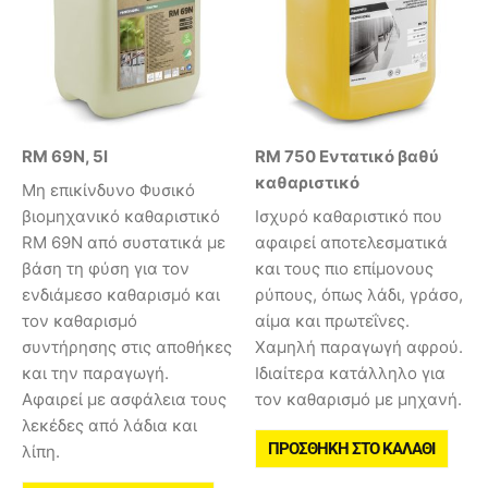
RM 69N, 5l
RM 750 Εντατικό βαθύ
καθαριστικό
Μη επικίνδυνο Φυσικό
βιομηχανικό καθαριστικό
Ισχυρό καθαριστικό που
RM 69N από συστατικά με
αφαιρεί αποτελεσματικά
βάση τη φύση για τον
και τους πιο επίμονους
ενδιάμεσο καθαρισμό και
ρύπους, όπως λάδι, γράσο,
τον καθαρισμό
αίμα και πρωτεΐνες.
συντήρησης στις αποθήκες
Χαμηλή παραγωγή αφρού.
και την παραγωγή.
Ιδιαίτερα κατάλληλο για
Αφαιρεί με ασφάλεια τους
τον καθαρισμό με μηχανή.
λεκέδες από λάδια και
ΠΡΟΣΘΉΚΗ ΣΤΟ ΚΑΛΆΘΙ
λίπη.