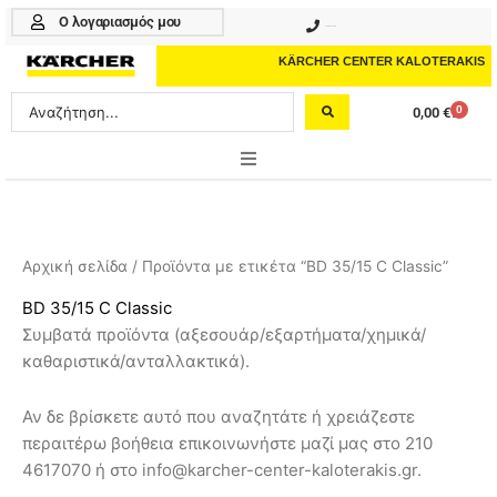
Μετάβαση
Ο λογαριασμός μου
210 4617070
στο
περιεχόμενο
KÄRCHER CENTER KALOTERAKIS
Search
0
0,00
€
Cart
...
ONLINE SHOP
HOME & GARDEN
Αρχική σελίδα
/ Προϊόντα με ετικέτα “BD 35/15 C Classic”
PROFESSIONAL
BD 35/15 C Classic
Συμβατά προϊόντα (αξεσουάρ/εξαρτήματα/χημικά/
ΑΞΕΣΟΥΑΡ
καθαριστικά/ανταλλακτικά).
ΚΑΘΑΡΙΣΤΙΚΑ
Αν δε βρίσκετε αυτό που αναζητάτε ή χρειάζεστε
ΥΠΗΡΕΣΙΕΣ-ΝΕΑ-ΛΥΣΕΙΣ
περαιτέρω βοήθεια επικοινωνήστε μαζί μας στο 210
4617070 ή στο info@karcher-center-kaloterakis.gr.