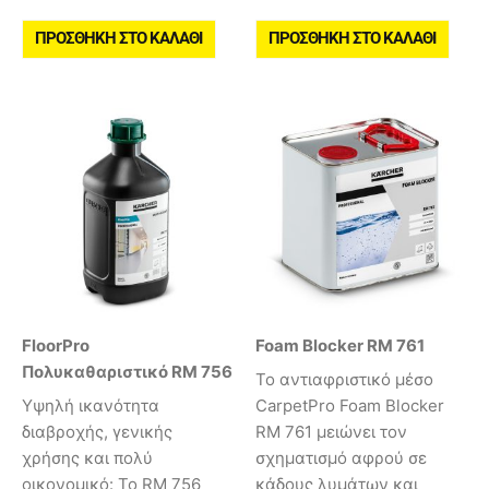
ΠΡΟΣΘΉΚΗ ΣΤΟ ΚΑΛΆΘΙ
ΠΡΟΣΘΉΚΗ ΣΤΟ ΚΑΛΆΘΙ
FloorPro
Foam Blocker RM 761
Πολυκαθαριστικό RM 756
Το αντιαφριστικό μέσο
Υψηλή ικανότητα
CarpetPro Foam Blocker
διαβροχής, γενικής
RM 761 μειώνει τον
χρήσης και πολύ
σχηματισμό αφρού σε
οικονομικό: Το RM 756
κάδους λυμάτων και