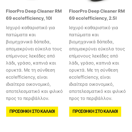
FloorPro Deep Cleaner RM
FloorPro Deep Cleaner RM
69 eco!efficiency, 10l
69 eco!efficiency, 2.5l
Ισχυρό καθαριστικό για
Ισχυρό καθαριστικό για
πατώματα και
πατώματα και
βιομηχανικά δάπεδα,
βιομηχανικά δάπεδα,
απομακρύνει εύκολα τους
απομακρύνει εύκολα τους
επίμονους λεκέδες από
επίμονους λεκέδες από
λάδι, γράσο, καπνιά και
λάδι, γράσο, καπνιά και
ορυκτά. Με τη σύνθεση
ορυκτά. Με τη σύνθεση
eco!efficiency, είναι
eco!efficiency, είναι
ιδιαίτερα οικονομικό,
ιδιαίτερα οικονομικό,
αποτελεσματικό και φιλικό
αποτελεσματικό και φιλικό
προς το περιβάλλον.
προς το περιβάλλον.
ΠΡΟΣΘΉΚΗ ΣΤΟ ΚΑΛΆΘΙ
ΠΡΟΣΘΉΚΗ ΣΤΟ ΚΑΛΆΘΙ