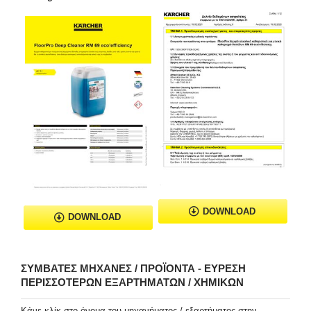
DOWNLOAD
DOWNLOAD
ΣΥΜΒΑΤΈΣ ΜΗΧΑΝΈΣ / ΠΡΟΪΌΝΤΑ - ΕΎΡΕΣΗ
ΠΕΡΙΣΣΌΤΕΡΩΝ ΕΞΑΡΤΗΜΆΤΩΝ / ΧΗΜΙΚΏΝ
Κάνε κλίκ στο όνομα του μηχανήματος / εξαρτήματος στην