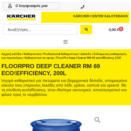
Μετάβαση
Ο λογαριασμός μου
210 4617070
στο
περιεχόμενο
KÄRCHER CENTER KALOTERAKIS
Search
0
0,00
€
Cart
...
ONLINE SHOP
Αρχική σελίδα
/
Καθαριστικά
/
Professional Καθαριστικά
/
Δάπεδο
/
Ενδιάμεσος καθαρισμός
και περιποίηση / Καθαριστικό σε spray
/ FloorPro Deep Cleaner RM 69 eco!efficiency, 200l
FLOORPRO DEEP CLEANER RM 69
HOME & GARDEN
ECO!EFFICIENCY, 200L
PROFESSIONAL
Ισχυρό καθαριστικό για πατώματα και βιομηχανικά δάπεδα, απομακρύνει
εύκολα τους επίμονους λεκέδες από λάδι, γράσο, καπνιά και ορυκτά. Με
τη σύνθεση eco!efficiency, είναι ιδιαίτερα οικονομικό, αποτελεσματικό και
ΑΞΕΣΟΥΑΡ
φιλικό προς το περιβάλλον.
ΚΑΘΑΡΙΣΤΙΚΑ
ΥΠΗΡΕΣΙΕΣ-ΝΕΑ-ΛΥΣΕΙΣ