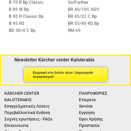
B 70 R Bp Classic
Go!Further
B 80 W Bp
BR 40/10C ADV
B 90 R Classic Bp
BR 45/22 C Bp
B 95 RS
BR 55/40 RS Bp
BD 30/4 C Bp
RM 69
Newsletter Kärcher center Kaloterakis
Εγγραφή στο δελτίο νέων / Δημιουργία
Λογαριασμού
KÄRCHER CENTER
ΠΛΗΡΟΦΟΡΙΕΣ
KALOTERAKIS
Εταιρεία
Επαγγελματικές Λύσεις
Service
Περιβαλλοντική Ευθύνη
Εγγύηση
Συχνές ερωτήσεις - FAQs
Όροι Χρήσης
Επικοινωνία
Προστασία