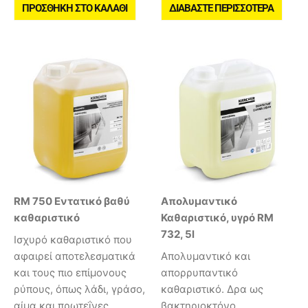
ΠΡΟΣΘΉΚΗ ΣΤΟ ΚΑΛΆΘΙ
ΔΙΑΒΆΣΤΕ ΠΕΡΙΣΣΌΤΕΡΑ
RM 750 Εντατικό βαθύ
Απολυμαντικό
καθαριστικό
Καθαριστικό, υγρό RM
732, 5l
Ισχυρό καθαριστικό που
αφαιρεί αποτελεσματικά
Απολυμαντικό και
και τους πιο επίμονους
απορρυπαντικό
ρύπους, όπως λάδι, γράσο,
καθαριστικό. Δρα ως
αίμα και πρωτεΐνες.
βακτηριοκτόνο,