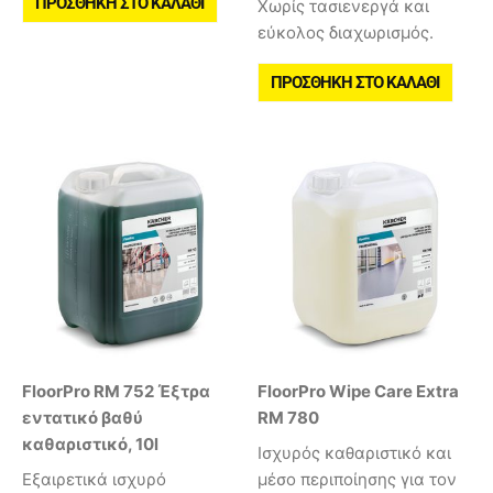
ΠΡΟΣΘΉΚΗ ΣΤΟ ΚΑΛΆΘΙ
Χωρίς τασιενεργά και
εύκολος διαχωρισμός.
ΠΡΟΣΘΉΚΗ ΣΤΟ ΚΑΛΆΘΙ
FloorPro RM 752 Έξτρα
FloorPro Wipe Care Extra
εντατικό βαθύ
RM 780
καθαριστικό, 10l
Ισχυρός καθαριστικό και
Εξαιρετικά ισχυρό
μέσο περιποίησης για τον