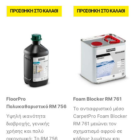
ΠΡΟΣΘΉΚΗ ΣΤΟ ΚΑΛΆΘΙ
ΠΡΟΣΘΉΚΗ ΣΤΟ ΚΑΛΆΘΙ
FloorPro
Foam Blocker RM 761
Πολυκαθαριστικό RM 756
Το αντιαφριστικό μέσο
Υψηλή ικανότητα
CarpetPro Foam Blocker
διαβροχής, γενικής
RM 761 μειώνει τον
χρήσης και πολύ
σχηματισμό αφρού σε
οικονομικό: Το RM 756
κάδους λυμάτων και