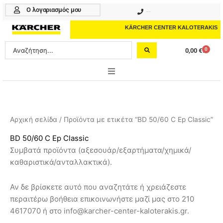
Μετάβαση
Ο λογαριασμός μου
210 4617070
στο
περιεχόμενο
KÄRCHER CENTER KALOTERAKIS
Search
0
0,00
€
Cart
...
ONLINE SHOP
HOME & GARDEN
Αρχική σελίδα
/ Προϊόντα με ετικέτα “BD 50/60 C Ep Classic”
PROFESSIONAL
BD 50/60 C Ep Classic
Συμβατά προϊόντα (αξεσουάρ/εξαρτήματα/χημικά/
ΑΞΕΣΟΥΑΡ
καθαριστικά/ανταλλακτικά).
ΚΑΘΑΡΙΣΤΙΚΑ
Αν δε βρίσκετε αυτό που αναζητάτε ή χρειάζεστε
ΥΠΗΡΕΣΙΕΣ-ΝΕΑ-ΛΥΣΕΙΣ
περαιτέρω βοήθεια επικοινωνήστε μαζί μας στο 210
4617070 ή στο info@karcher-center-kaloterakis.gr.