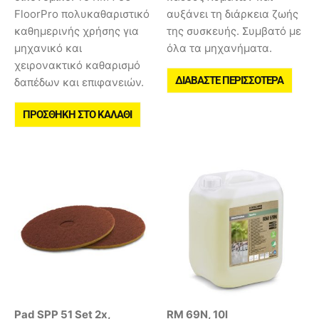
FloorPro πολυκαθαριστικό
αυξάνει τη διάρκεια ζωής
καθημερινής χρήσης για
της συσκευής. Συμβατό με
μηχανικό και
όλα τα μηχανήματα.
χειρονακτικό καθαρισμό
ΔΙΑΒΆΣΤΕ ΠΕΡΙΣΣΌΤΕΡΑ
δαπέδων και επιφανειών.
ΠΡΟΣΘΉΚΗ ΣΤΟ ΚΑΛΆΘΙ
Pad SPP 51 Set 2x,
RM 69N, 10l