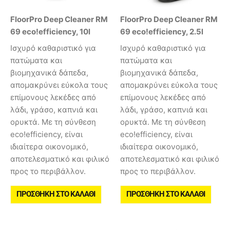
FloorPro Deep Cleaner RM
FloorPro Deep Cleaner RM
69 eco!efficiency, 10l
69 eco!efficiency, 2.5l
Ισχυρό καθαριστικό για
Ισχυρό καθαριστικό για
πατώματα και
πατώματα και
βιομηχανικά δάπεδα,
βιομηχανικά δάπεδα,
απομακρύνει εύκολα τους
απομακρύνει εύκολα τους
επίμονους λεκέδες από
επίμονους λεκέδες από
λάδι, γράσο, καπνιά και
λάδι, γράσο, καπνιά και
ορυκτά. Με τη σύνθεση
ορυκτά. Με τη σύνθεση
eco!efficiency, είναι
eco!efficiency, είναι
ιδιαίτερα οικονομικό,
ιδιαίτερα οικονομικό,
αποτελεσματικό και φιλικό
αποτελεσματικό και φιλικό
προς το περιβάλλον.
προς το περιβάλλον.
ΠΡΟΣΘΉΚΗ ΣΤΟ ΚΑΛΆΘΙ
ΠΡΟΣΘΉΚΗ ΣΤΟ ΚΑΛΆΘΙ