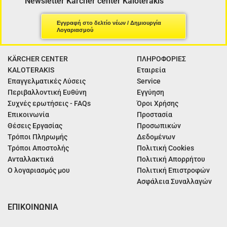
Newsletter Kärcher center Kaloterakis
Εγγραφή στο δελτίο νέων / Δημιουργία
Λογαριασμού
KÄRCHER CENTER
ΠΛΗΡΟΦΟΡΙΕΣ
KALOTERAKIS
Εταιρεία
Επαγγελματικές Λύσεις
Service
Περιβαλλοντική Ευθύνη
Εγγύηση
Συχνές ερωτήσεις - FAQs
Όροι Χρήσης
Επικοινωνία
Προστασία
Θέσεις Εργασίας
Προσωπικών
Τρόποι Πληρωμής
Δεδομένων
Τρόποι Αποστολής
Πολιτική Cookies
Ανταλλακτικά
Πολιτική Απορρήτου
Ο λογαριασμός μου
Πολιτική Επιστροφών
Ασφάλεια Συναλλαγών
ΕΠΙΚΟΙΝΩΝΙΑ