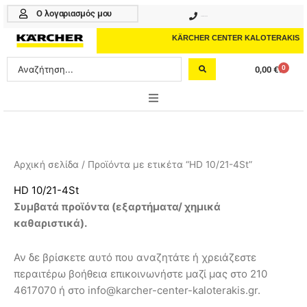
Μετάβαση
Ο λογαριασμός μου
210 4617070
στο
περιεχόμενο
KÄRCHER CENTER KALOTERAKIS
Search
0
0,00
€
Cart
...
ONLINE SHOP
HOME & GARDEN
Αρχική σελίδα
/ Προϊόντα με ετικέτα “HD 10/21-4St”
PROFESSIONAL
HD 10/21-4St
Συμβατά προϊόντα (
εξαρτήματα/ χημικά
ΑΞΕΣΟΥΑΡ
καθαριστικά
).
ΚΑΘΑΡΙΣΤΙΚΑ
Αν δε βρίσκετε αυτό που αναζητάτε ή χρειάζεστε
ΥΠΗΡΕΣΙΕΣ-ΝΕΑ-ΛΥΣΕΙΣ
περαιτέρω βοήθεια επικοινωνήστε μαζί μας στο 210
4617070 ή στο info@karcher-center-kaloterakis.gr.