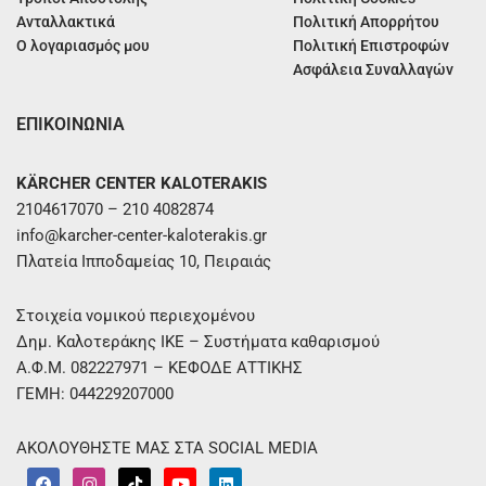
Ανταλλακτικά
Πολιτική Απορρήτου
Ο λογαριασμός μου
Πολιτική Επιστροφών
Ασφάλεια Συναλλαγών
ΕΠΙΚΟΙΝΩΝΙΑ
KÄRCHER CENTER KALOTERAKIS
2104617070 – 210 4082874
info@karcher-center-kaloterakis.gr
Πλατεία Ιπποδαμείας 10, Πειραιάς
Στοιχεία νομικού περιεχομένου
Δημ. Καλοτεράκης ΙΚΕ – Συστήματα καθαρισμού
Α.Φ.Μ. 082227971 – ΚΕΦΟΔΕ ΑΤΤΙΚΗΣ
ΓΕΜΗ: 044229207000
ΑΚΟΛΟΥΘΗΣΤΕ ΜΑΣ ΣΤΑ SOCIAL MEDIA
F
I
T
Y
L