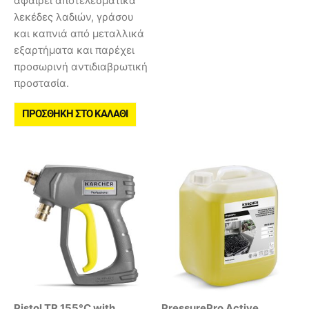
αφαιρεί αποτελεσματικά
λεκέδες λαδιών, γράσου
και καπνιά από μεταλλικά
εξαρτήματα και παρέχει
προσωρινή αντιδιαβρωτική
προστασία.
ΠΡΟΣΘΉΚΗ ΣΤΟ ΚΑΛΆΘΙ
Pistol TR 155°C with
PressurePro Active