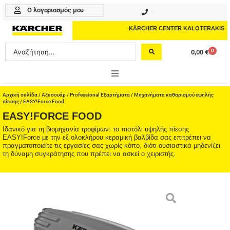
Μετάβαση
Ο λογαριασμός μου
210 4617070
στο
περιεχόμενο
KÄRCHER CENTER KALOTERAKIS
Search
0
0,00
€
Cart
...
ONLINE SHOP
Αρχική σελίδα
/
Αξεσουάρ
/
Professional Εξαρτήματα
/
Μηχανήματα καθαρισμού υψηλής
πίεσης
/ EASY!Force Food
EASY!FORCE FOOD
HOME & GARDEN
Ιδανικό για τη βιομηχανία τροφίμων: το πιστόλι υψηλής πίεσης
EASY!Force με την εξ ολοκλήρου κεραμική βαλβίδα σας επιτρέπει να
PROFESSIONAL
πραγματοποιείτε τις εργασίες σας χωρίς κόπο, διότι ουσιαστικά μηδενίζει
τη δύναμη συγκράτησης που πρέπει να ασκεί ο χειριστής.
ΑΞΕΣΟΥΑΡ
ΚΑΘΑΡΙΣΤΙΚΑ
ΥΠΗΡΕΣΙΕΣ-ΝΕΑ-ΛΥΣΕΙΣ