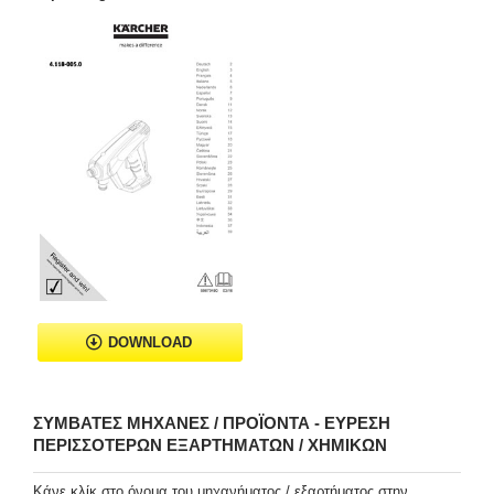
DOWNLOAD
ΣΥΜΒΑΤΈΣ ΜΗΧΑΝΈΣ / ΠΡΟΪΌΝΤΑ - ΕΎΡΕΣΗ
ΠΕΡΙΣΣΌΤΕΡΩΝ ΕΞΑΡΤΗΜΆΤΩΝ / ΧΗΜΙΚΏΝ
Κάνε κλίκ στο όνομα του μηχανήματος / εξαρτήματος στην