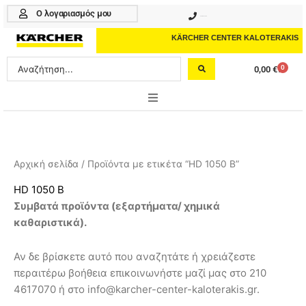
Μετάβαση
Ο λογαριασμός μου
210 4617070
στο
περιεχόμενο
KÄRCHER CENTER KALOTERAKIS
Search
0
0,00
€
Cart
...
ONLINE SHOP
HOME & GARDEN
Αρχική σελίδα
/ Προϊόντα με ετικέτα “HD 1050 B”
PROFESSIONAL
HD 1050 B
Συμβατά προϊόντα (
εξαρτήματα/ χημικά
ΑΞΕΣΟΥΑΡ
καθαριστικά
).
ΚΑΘΑΡΙΣΤΙΚΑ
Αν δε βρίσκετε αυτό που αναζητάτε ή χρειάζεστε
ΥΠΗΡΕΣΙΕΣ-ΝΕΑ-ΛΥΣΕΙΣ
περαιτέρω βοήθεια επικοινωνήστε μαζί μας στο 210
4617070 ή στο info@karcher-center-kaloterakis.gr.