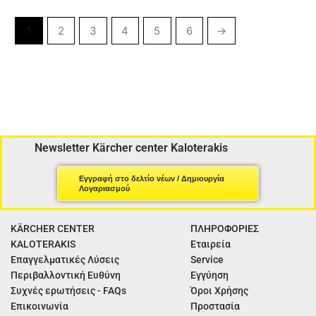
1
2
3
4
5
6
→
Newsletter Kärcher center Kaloterakis
Εγγραφή στο δελτίο νέων / Δημιουργία
Λογαριασμού
KÄRCHER CENTER
ΠΛΗΡΟΦΟΡΙΕΣ
KALOTERAKIS
Εταιρεία
Επαγγελματικές Λύσεις
Service
Περιβαλλοντική Ευθύνη
Εγγύηση
Συχνές ερωτήσεις - FAQs
Όροι Χρήσης
Επικοινωνία
Προστασία