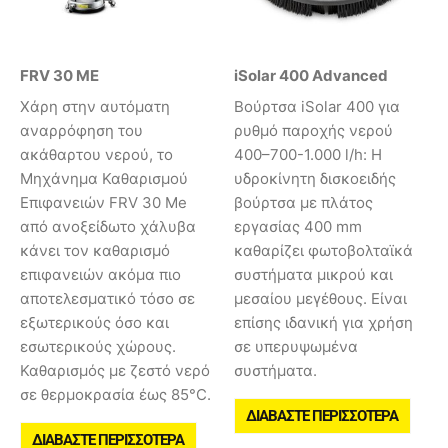
FRV 30 ME
iSolar 400 Advanced
Χάρη στην αυτόματη
Βούρτσα iSolar 400 για
αναρρόφηση του
ρυθμό παροχής νερού
ακάθαρτου νερού, το
400–700-1.000 l/h: Η
Μηχάνημα Καθαρισμού
υδροκίνητη δισκοειδής
Επιφανειών FRV 30 Me
βούρτσα με πλάτος
από ανοξείδωτο χάλυβα
εργασίας 400 mm
κάνει τον καθαρισμό
καθαρίζει φωτοβολταϊκά
επιφανειών ακόμα πιο
συστήματα μικρού και
αποτελεσματικό τόσο σε
μεσαίου μεγέθους. Είναι
εξωτερικούς όσο και
επίσης ιδανική για χρήση
εσωτερικούς χώρους.
σε υπερυψωμένα
Καθαρισμός με ζεστό νερό
συστήματα.
σε θερμοκρασία έως 85°C.
ΔΙΑΒΆΣΤΕ ΠΕΡΙΣΣΌΤΕΡΑ
ΔΙΑΒΆΣΤΕ ΠΕΡΙΣΣΌΤΕΡΑ