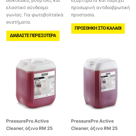
δισκοειδείς βούρτσες και
εξαρτήματα και παρέχει
ελαστικό σύνδεσμο
προσωρινή αντιδιαβρωτική
γωνίας. Για φωτοβολταϊκά
προστασία.
συστήματα.
ΠΡΟΣΘΉΚΗ ΣΤΟ ΚΑΛΆΘΙ
ΔΙΑΒΆΣΤΕ ΠΕΡΙΣΣΌΤΕΡΑ
PressurePro Active
PressurePro Active
Cleaner, όξινο RM 25
Cleaner, όξινο RM 25