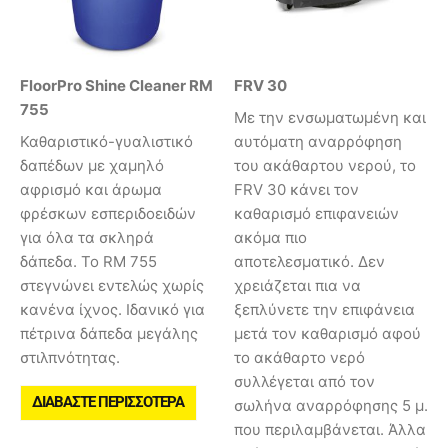
FloorPro Shine Cleaner RM
FRV 30
755
Με την ενσωματωμένη και
Καθαριστικό-γυαλιστικό
αυτόματη αναρρόφηση
δαπέδων με χαμηλό
του ακάθαρτου νερού, το
αφρισμό και άρωμα
FRV 30 κάνει τον
φρέσκων εσπεριδοειδών
καθαρισμό επιφανειών
για όλα τα σκληρά
ακόμα πιο
δάπεδα. Το RM 755
αποτελεσματικό. Δεν
στεγνώνει εντελώς χωρίς
χρειάζεται πια να
κανένα ίχνος. Ιδανικό για
ξεπλύνετε την επιφάνεια
πέτρινα δάπεδα μεγάλης
μετά τον καθαρισμό αφού
στιλπνότητας.
το ακάθαρτο νερό
συλλέγεται από τον
ΔΙΑΒΆΣΤΕ ΠΕΡΙΣΣΌΤΕΡΑ
σωλήνα αναρρόφησης 5 μ.
που περιλαμβάνεται. Άλλα