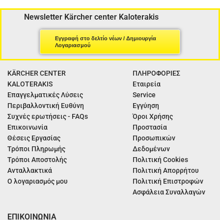
Newsletter Kärcher center Kaloterakis
Εγγραφή στο δελτίο νέων / Δημιουργία
Λογαριασμού
KÄRCHER CENTER
ΠΛΗΡΟΦΟΡΙΕΣ
KALOTERAKIS
Εταιρεία
Επαγγελματικές Λύσεις
Service
Περιβαλλοντική Ευθύνη
Εγγύηση
Συχνές ερωτήσεις - FAQs
Όροι Χρήσης
Επικοινωνία
Προστασία
Θέσεις Εργασίας
Προσωπικών
Τρόποι Πληρωμής
Δεδομένων
Τρόποι Αποστολής
Πολιτική Cookies
Ανταλλακτικά
Πολιτική Απορρήτου
Ο λογαριασμός μου
Πολιτική Επιστροφών
Ασφάλεια Συναλλαγών
ΕΠΙΚΟΙΝΩΝΙΑ