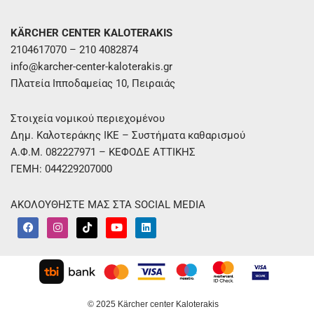
KÄRCHER CENTER KALOTERAKIS
2104617070 – 210 4082874
info@karcher-center-kaloterakis.gr
Πλατεία Ιπποδαμείας 10, Πειραιάς
Στοιχεία νομικού περιεχομένου
Δημ. Καλοτεράκης ΙΚΕ – Συστήματα καθαρισμού
Α.Φ.Μ. 082227971 – ΚΕΦΟΔΕ ΑΤΤΙΚΗΣ
ΓΕΜΗ: 044229207000
ΑΚΟΛΟΥΘΗΣΤΕ ΜΑΣ ΣΤΑ SOCIAL MEDIA
F
I
T
Y
L
a
n
i
o
i
c
s
k
u
n
e
t
t
t
k
b
a
o
u
e
o
g
k
b
d
o
r
e
i
k
a
n
m
© 2025 Kärcher center Kaloterakis