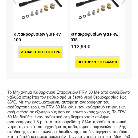
σίων για FRV,
Κιτ ακροφυσίων για FRV,
Κιτ ακροφυσίων για FR
040
045
112,99
€
112,99
€
ΚΗ ΣΤΟ ΚΑΛΆΘΙ
ΠΡΟΣΘΉΚΗ ΣΤΟ ΚΑΛΆΘΙ
ΠΡΟΣΘΉΚΗ ΣΤΟ ΚΑΛΆΘ
Το Μηχάνημα Καθαρισμού Επιφανειών FRV 30 Me από ανοξείδωτο
χάλυβα επιτρέπει τον καθαρισμό με ζεστό νερό θερμοκρασίας έως
85°C. Με την ενσωματωμένη, αυτόματη αναρρόφηση του
ακάθαρτου νερού, το FRV 30 Me κάνει τον καθαρισμό επιφανειών
ακόμα τόσο σε εξωτερικούς όσο και εσωτερικούς χώρους. Το FRV
30 Me διαθέτει έναν ανθεκτικό στη θερμοκρασία σωλήνα
αναρρόφησης 7,5 μ. από πολυουρεθάνη. Άλλα πρόσθετα ποιοτικά
χαρακτηριστικά του μηχανήματος καθαρισμού επιφανειών υψηλής
απόδοσης είναι οι κύλινδροι διεύθυνσης που δεν αφήνουν σημάδια
και τα διπλά κεραμικά ρουλεμάν. Τεχνικά χαρακτηριστικά: Μέγ. 250