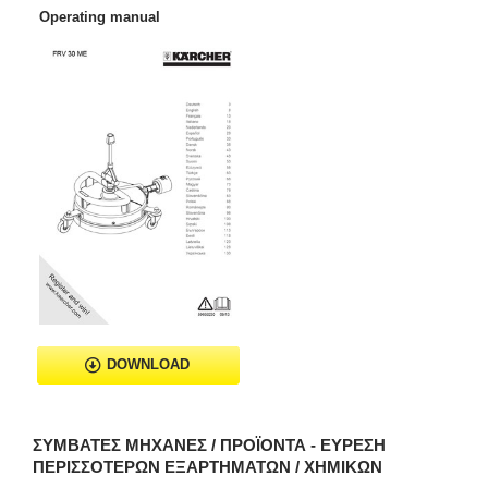
Operating manual
DOWNLOAD
ΣΥΜΒΑΤΈΣ ΜΗΧΑΝΈΣ / ΠΡΟΪΌΝΤΑ - ΕΎΡΕΣΗ
ΠΕΡΙΣΣΌΤΕΡΩΝ ΕΞΑΡΤΗΜΆΤΩΝ / ΧΗΜΙΚΏΝ