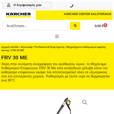
Μετάβαση
Ο λογαριασμός μου
210 4617070
στο
περιεχόμενο
KÄRCHER CENTER KALOTERAKIS
Search
0
0,00
€
Cart
...
ONLINE SHOP
Αρχική σελίδα
/
Αξεσουάρ
/
Professional Εξαρτήματα
/
Μηχανήματα καθαρισμού υψηλής
πίεσης
/ FRV 30 ME
FRV 30 ME
HOME & GARDEN
Χάρη στην αυτόματη αναρρόφηση του ακάθαρτου νερού, το Μηχάνημα
Καθαρισμού Επιφανειών FRV 30 Me από ανοξείδωτο χάλυβα κάνει τον
PROFESSIONAL
καθαρισμό επιφανειών ακόμα πιο αποτελεσματικό τόσο σε εξωτερικούς
όσο και εσωτερικούς χώρους. Καθαρισμός με ζεστό νερό σε θερμοκρασία
ΑΞΕΣΟΥΑΡ
έως 85°C.
ΚΑΘΑΡΙΣΤΙΚΑ
ΥΠΗΡΕΣΙΕΣ-ΝΕΑ-ΛΥΣΕΙΣ