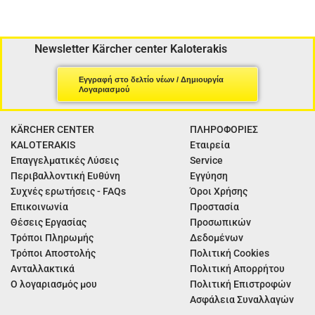
Newsletter Kärcher center Kaloterakis
Εγγραφή στο δελτίο νέων / Δημιουργία
Λογαριασμού
KÄRCHER CENTER
ΠΛΗΡΟΦΟΡΙΕΣ
KALOTERAKIS
Εταιρεία
Επαγγελματικές Λύσεις
Service
Περιβαλλοντική Ευθύνη
Εγγύηση
Συχνές ερωτήσεις - FAQs
Όροι Χρήσης
Επικοινωνία
Προστασία
Θέσεις Εργασίας
Προσωπικών
Τρόποι Πληρωμής
Δεδομένων
Τρόποι Αποστολής
Πολιτική Cookies
Ανταλλακτικά
Πολιτική Απορρήτου
Ο λογαριασμός μου
Πολιτική Επιστροφών
Ασφάλεια Συναλλαγών