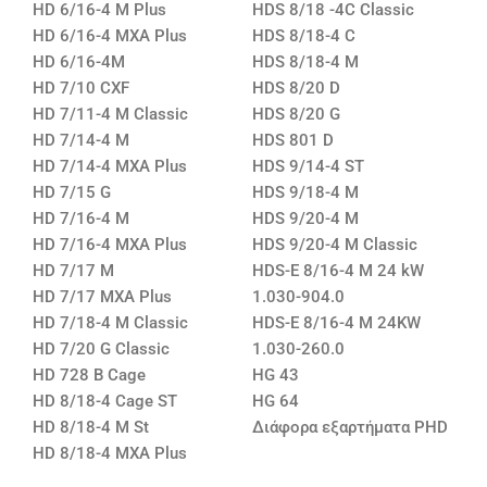
HD 6/16-4 M Plus
HDS 8/18 -4C Classic
HD 6/16-4 MXA Plus
HDS 8/18-4 C
HD 6/16-4M
HDS 8/18-4 M
HD 7/10 CXF
HDS 8/20 D
HD 7/11-4 M Classic
HDS 8/20 G
HD 7/14-4 M
HDS 801 D
HD 7/14-4 MXA Plus
HDS 9/14-4 ST
HD 7/15 G
HDS 9/18-4 M
HD 7/16-4 M
HDS 9/20-4 M
HD 7/16-4 MXA Plus
HDS 9/20-4 M Classic
HD 7/17 M
HDS-E 8/16-4 M 24 kW
HD 7/17 MXA Plus
1.030-904.0
HD 7/18-4 M Classic
HDS-E 8/16-4 M 24KW
HD 7/20 G Classic
1.030-260.0
HD 728 B Cage
HG 43
HD 8/18-4 Cage ST
HG 64
HD 8/18-4 M St
Διάφορα εξαρτήματα PHD
HD 8/18-4 MXA Plus