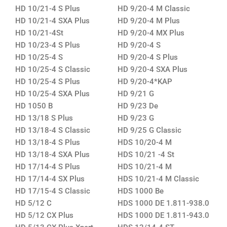
HD 10/21-4 S Plus
HD 9/20-4 M Classic
HD 10/21-4 SXA Plus
HD 9/20-4 M Plus
HD 10/21-4St
HD 9/20-4 MX Plus
HD 10/23-4 S Plus
HD 9/20-4 S
HD 10/25-4 S
HD 9/20-4 S Plus
HD 10/25-4 S Classic
HD 9/20-4 SXA Plus
HD 10/25-4 S Plus
HD 9/20-4*KAP
HD 10/25-4 SXA Plus
HD 9/21 G
HD 1050 B
HD 9/23 De
HD 13/18 S Plus
HD 9/23 G
HD 13/18-4 S Classic
HD 9/25 G Classic
HD 13/18-4 S Plus
HDS 10/20-4 M
HD 13/18-4 SXA Plus
HDS 10/21 -4 St
HD 17/14-4 S Plus
HDS 10/21-4 M
HD 17/14-4 SX Plus
HDS 10/21-4 M Classic
HD 17/15-4 S Classic
HDS 1000 Be
HD 5/12 C
HDS 1000 DE 1.811-938.0
HD 5/12 CX Plus
HDS 1000 DE 1.811-943.0