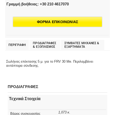
Γραμμή βοήθειας: +30 210 4617070
ΦΟΡΜΑ ΕΠΙΚΟΙΝΩΝΙΑΣ
ΠΡΟΔΙΑΓΡΑΦΕΣ
ΣΥΜΒΑΤΕΣ ΜΗΧΑΝΕΣ &
ΠΕΡΙΓΡΑΦΗ
& EΞΟΠΛΙΣΜΟΣ
ΕΞΑΡΤΗΜΑΤΑ
Σωλήνας επέκτασης 5 μ. για το FRV 30 Me. Περιλαμβάνει
αντάπτορα σύνδεσης.
ΠΡΟΔΙΑΓΡΑΦΕΣ
Τεχνικά Στοιχεία
1,073 κ.
Βάρος συσκευασίας