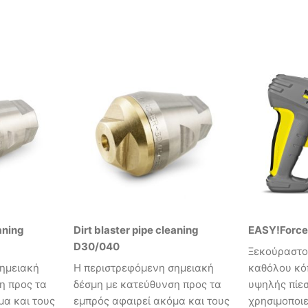
aning
Dirt blaster pipe cleaning
EASY!Forc
D30/040
Ξεκούραστο,
ημειακή
Η περιστρεφόμενη σημειακή
καθόλου κόπ
η προς τα
δέσμη με κατεύθυνση προς τα
υψηλής πίε
μα και τους
εμπρός αφαιρεί ακόμα και τους
χρησιμοποιε