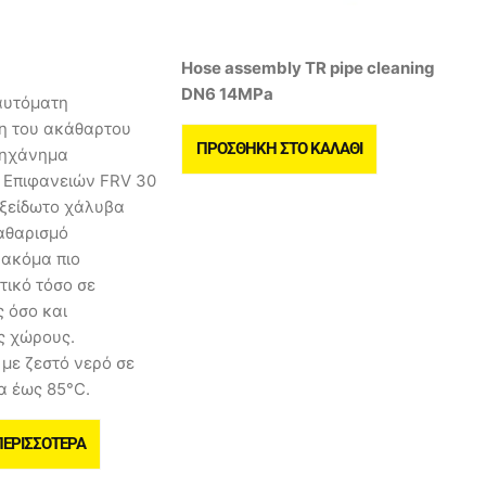
Hose assembly TR pipe cleaning
DN6 14MPa
αυτόματη
 του ακάθαρτου
ΠΡΟΣΘΉΚΗ ΣΤΟ ΚΑΛΆΘΙ
Μηχάνημα
 Επιφανειών FRV 30
ξείδωτο χάλυβα
αθαρισμό
 ακόμα πιο
τικό τόσο σε
 όσο και
ς χώρους.
με ζεστό νερό σε
α έως 85°C.
ΠΕΡΙΣΣΌΤΕΡΑ