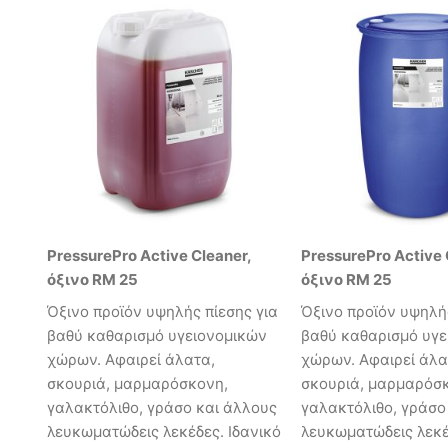
PressurePro Active Cleaner,
PressurePro Active 
όξινο RM 25
όξινο RM 25
Όξινο προϊόν υψηλής πίεσης για
Όξινο προϊόν υψηλής
βαθύ καθαρισμό υγειονομικών
βαθύ καθαρισμό υγε
χώρων. Αφαιρεί άλατα,
χώρων. Αφαιρεί άλα
σκουριά, μαρμαρόσκονη,
σκουριά, μαρμαρόσ
γαλακτόλιθο, γράσο και άλλους
γαλακτόλιθο, γράσο
λευκωματώδεις λεκέδες. Ιδανικό
λευκωματώδεις λεκέ