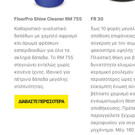
FloorPro Shine Cleaner RM 755
FR 30
Καθαριστικό-γυαλιστικό
Έως 10 φορές μεγα
δαπέδων με χαμηλό αφρισμό
απόδοση επιφάνειας
και άρωμα φρέσκων
σύγκριση με τον συ
εσπεριδοειδών για όλα τα
ψεκαστήρα υψηλής π
σκληρά δάπεδα. Το RM 755
Πλαστική θήκη για β
στεγνώνει εντελώς χωρίς
δυνατότητα ελιγμών
κανένα ίχνος. Ιδανικό για
κεραμικό ρουλεμάν 
πέτρινα δάπεδα μεγάλης
περισσότερες ώρες 
στιλπνότητας.
εύκαμπτη ένωση σύν
βέλτιστο χειρισμό κα
ενσωματωμένη θέσ
ΔΙΑΒΆΣΤΕ ΠΕΡΙΣΣΌΤΕΡΑ
αποθήκευσης. Πρέπε
παραγγείλετε ξεχωρι
ακροφυσίου για συγ
μηχάνημα. Μέγ. 180 