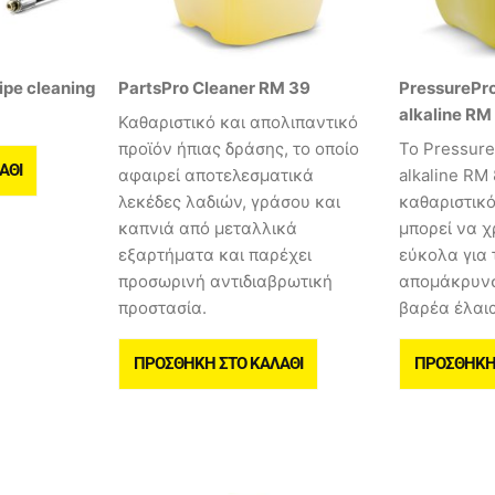
ipe cleaning
PartsPro Cleaner RM 39
PressurePro
alkaline RM 
Καθαριστικό και απολιπαντικό
προϊόν ήπιας δράσης, το οποίο
Το Pressure
ΆΘΙ
αφαιρεί αποτελεσματικά
alkaline RM 
λεκέδες λαδιών, γράσου και
καθαριστικό
καπνιά από μεταλλικά
μπορεί να χ
εξαρτήματα και παρέχει
εύκολα για 
προσωρινή αντιδιαβρωτική
απομάκρυν
προστασία.
βαρέα έλαια
ΠΡΟΣΘΉΚΗ ΣΤΟ ΚΑΛΆΘΙ
ΠΡΟΣΘΉΚΗ 