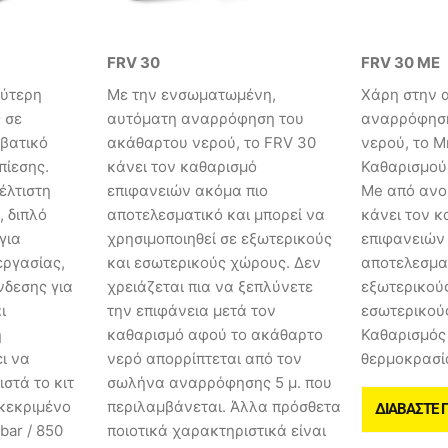
FRV 30
FRV 30 ME
λύτερη
Με την ενσωματωμένη,
Χάρη στην 
 σε
αυτόματη αναρρόφηση του
αναρρόφηση
μβατικό
ακάθαρτου νερού, το FRV 30
νερού, το 
ίεσης.
κάνει τον καθαρισμό
Καθαρισμού
έλτιστη
επιφανειών ακόμα πιο
Me από ανο
, διπλό
αποτελεσματικό και μπορεί να
κάνει τον κ
για
χρησιμοποιηθεί σε εξωτερικούς
επιφανειών
εργασίας,
και εσωτερικούς χώρους. Δεν
αποτελεσμα
δεσης για
χρειάζεται πια να ξεπλύνετε
εξωτερικούς
ι
την επιφάνεια μετά τον
εσωτερικού
η
καθαρισμό αφού το ακάθαρτο
Καθαρισμός 
ι να
νερό απορρίπτεται από τον
θερμοκρασί
στά το κιτ
σωλήνα αναρρόφησης 5 μ. που
κεκριμένο
περιλαμβάνεται. Άλλα πρόσθετα
ΔΙΑΒΆΣΤΕ 
bar / 850
ποιοτικά χαρακτηριστικά είναι