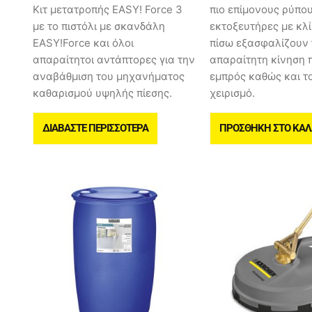
Κιτ μετατροπής EASY! Force 3
πιο επίμονους ρύπους
με το πιστόλι με σκανδάλη
εκτοξευτήρες με κλί
EASY!Force και όλοι
πίσω εξασφαλίζουν 
απαραίτητοι αντάπτορες για την
απαραίτητη κίνηση 
αναβάθμιση του μηχανήματος
εμπρός καθώς και τ
καθαρισμού υψηλής πίεσης.
χειρισμό.
ΔΙΑΒΆΣΤΕ ΠΕΡΙΣΣΌΤΕΡΑ
ΠΡΟΣΘΉΚΗ ΣΤΟ ΚΑΛ