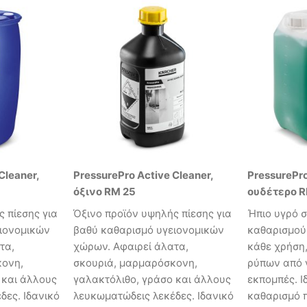
Cleaner,
PressurePro Active Cleaner,
PressurePro
όξινο RM 25
ουδέτερο R
 πίεσης για
Όξινο προϊόν υψηλής πίεσης για
Ήπιο υγρό 
ιονομικών
βαθύ καθαρισμό υγειονομικών
καθαρισμού 
τα,
χώρων. Αφαιρεί άλατα,
κάθε χρήση,
κονη,
σκουριά, μαρμαρόσκονη,
ρύπων από γ
 και άλλους
γαλακτόλιθο, γράσο και άλλους
εκπομπές. Ι
δες. Ιδανικό
λευκωματώδεις λεκέδες. Ιδανικό
καθαρισμό 