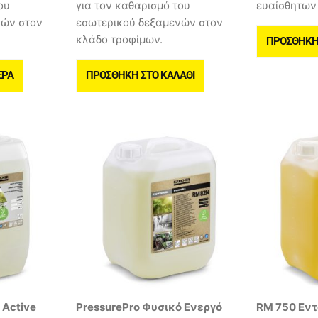
ου
για τον καθαρισμό του
ευαίσθητων
νών στον
εσωτερικού δεξαμενών στον
κλάδο τροφίμων.
ΠΡΟΣΘΉΚΗ 
ΕΡΑ
ΠΡΟΣΘΉΚΗ ΣΤΟ ΚΑΛΆΘΙ
 Active
PressurePro Φυσικό Ενεργό
RM 750 Εντ