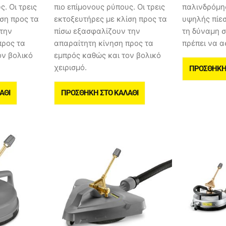
. Οι τρεις
πιο επίμονους ρύπους. Οι τρεις
παλινδρόμη
ση προς τα
εκτοξευτήρες με κλίση προς τα
υψηλής πίεσ
την
πίσω εξασφαλίζουν την
τη δύναμη 
προς τα
απαραίτητη κίνηση προς τα
πρέπει να ασ
ον βολικό
εμπρός καθώς και τον βολικό
χειρισμό.
ΠΡΟΣΘΉΚΗ 
ΆΘΙ
ΠΡΟΣΘΉΚΗ ΣΤΟ ΚΑΛΆΘΙ