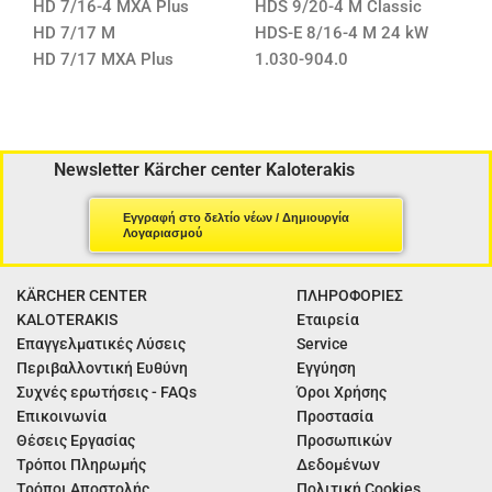
HD 7/16-4 MXA Plus
HDS 9/20-4 M Classic
HD 7/17 M
HDS-E 8/16-4 M 24 kW
HD 7/17 MXA Plus
1.030-904.0
Newsletter Kärcher center Kaloterakis
Εγγραφή στο δελτίο νέων / Δημιουργία
Λογαριασμού
KÄRCHER CENTER
ΠΛΗΡΟΦΟΡΙΕΣ
KALOTERAKIS
Εταιρεία
Επαγγελματικές Λύσεις
Service
Περιβαλλοντική Ευθύνη
Εγγύηση
Συχνές ερωτήσεις - FAQs
Όροι Χρήσης
Επικοινωνία
Προστασία
Θέσεις Εργασίας
Προσωπικών
Τρόποι Πληρωμής
Δεδομένων
Τρόποι Αποστολής
Πολιτική Cookies