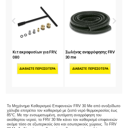
φησης FRV
Κιτ ακροφυσίων για FRV,
Κιτ ακροφυσίων για FRV,
Κ
125
045
112,99
€
ΣΌΤΕΡΑ
ΔΙΑΒΆΣΤΕ ΠΕΡΙΣΣΌΤΕΡΑ
ΠΡΟΣΘΉΚΗ ΣΤΟ ΚΑΛΆΘΙ
Το Μηχάνημα Καθαρισμού Επιφανειών FRV 30 Me από ανοξείδωτο
χάλυβα επιτρέπει τον καθαρισμό με ζεστό νερό θερμοκρασίας έως
85°C. Με την ενσωματωμένη, αυτόματη αναρρόφηση του
ακάθαρτου νερού, το FRV 30 Me κάνει τον καθαρισμό επιφανειών
ακόμα τόσο σε εξωτερικούς όσο και εσωτερικούς χώρους. Το FRV