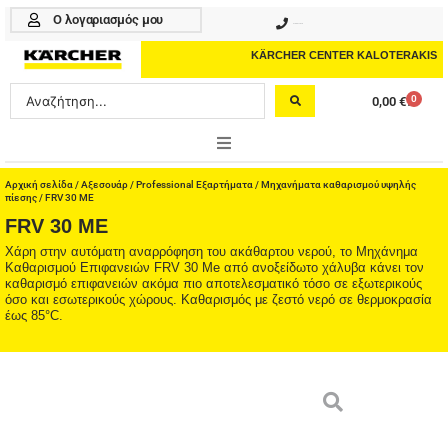
Μετάβαση
Ο λογαριασμός μου
210 4617070
στο
περιεχόμενο
KÄRCHER CENTER KALOTERAKIS
Search
0
0,00
€
Cart
...
ONLINE SHOP
Αρχική σελίδα
/
Αξεσουάρ
/
Professional Εξαρτήματα
/
Μηχανήματα καθαρισμού υψηλής
πίεσης
/ FRV 30 ME
FRV 30 ME
HOME & GARDEN
Χάρη στην αυτόματη αναρρόφηση του ακάθαρτου νερού, το Μηχάνημα
Καθαρισμού Επιφανειών FRV 30 Me από ανοξείδωτο χάλυβα κάνει τον
PROFESSIONAL
καθαρισμό επιφανειών ακόμα πιο αποτελεσματικό τόσο σε εξωτερικούς
όσο και εσωτερικούς χώρους. Καθαρισμός με ζεστό νερό σε θερμοκρασία
ΑΞΕΣΟΥΑΡ
έως 85°C.
ΚΑΘΑΡΙΣΤΙΚΑ
ΥΠΗΡΕΣΙΕΣ-ΝΕΑ-ΛΥΣΕΙΣ