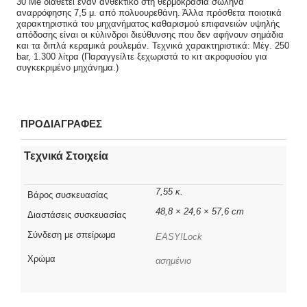
30 Me διαθέτει έναν ανθεκτικό στη θερμοκρασία σωλήνα
αναρρόφησης 7,5 μ. από πολυουρεθάνη. Άλλα πρόσθετα ποιοτικά
χαρακτηριστικά του μηχανήματος καθαρισμού επιφανειών υψηλής
απόδοσης είναι οι κύλινδροι διεύθυνσης που δεν αφήνουν σημάδια
και τα διπλά κεραμικά ρουλεμάν. Τεχνικά χαρακτηριστικά: Μέγ. 250
bar, 1.300 λίτρα (Παραγγείλτε ξεχωριστά το κιτ ακροφυσίου για
συγκεκριμένο μηχάνημα.)
ΠΡΟΔΙΑΓΡΑΦΕΣ
Τεχνικά Στοιχεία
7,55 κ.
Βάρος συσκευασίας
48,8 × 24,6 × 57,6 cm
Διαστάσεις συσκευασίας
Σύνδεση με σπείρωμα
EASY!Lock
Χρώμα
ασημένιο