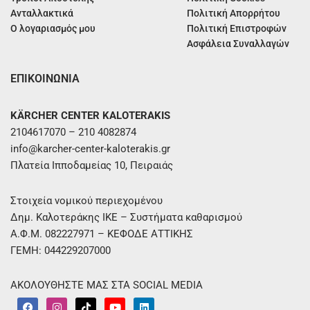
Ανταλλακτικά
Πολιτική Απορρήτου
Ο λογαριασμός μου
Πολιτική Επιστροφών
Ασφάλεια Συναλλαγών
ΕΠΙΚΟΙΝΩΝΙΑ
KÄRCHER CENTER KALOTERAKIS
2104617070 – 210 4082874
info@karcher-center-kaloterakis.gr
Πλατεία Ιπποδαμείας 10, Πειραιάς
Στοιχεία νομικού περιεχομένου
Δημ. Καλοτεράκης ΙΚΕ – Συστήματα καθαρισμού
Α.Φ.Μ. 082227971 – ΚΕΦΟΔΕ ΑΤΤΙΚΗΣ
ΓΕΜΗ: 044229207000
ΑΚΟΛΟΥΘΗΣΤΕ ΜΑΣ ΣΤΑ SOCIAL MEDIA
F
I
T
Y
L