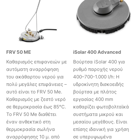
FRV 50 ME
iSolar 400 Advanced
Καθαρισμός επιφανειών με
Βούρτσα iSolar 400 για
αυτόματη αναρρόφηση
ρυθμό παροχής νερού
του ακάθαρτου νερού για
400–700-1.000 l/h: Η
πολύ μεγάλες επιφάνειες –
υδροκίνητη δισκοειδής
αυτό είναι το FRV 50 Me.
βούρτσα με πλάτος
Καθαρισμός με ζεστό νερό
εργασίας 400 mm
σε θερμοκρασία έως 85°C.
καθαρίζει φωτοβολταϊκά
Το FRV 50 Me διαθέτει
συστήματα μικρού και
έναν ανθεκτικό στη
μεσαίου μεγέθους. Είναι
θερμοκρασία σωλήνα
επίσης ιδανική για χρήση
αναρρόφησης 10 μ. από
σε υπερυψωμένα