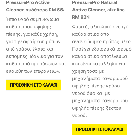
PressurePro Active
PressurePro Natural
Cleaner, ουδέτερο RM 55:
Active Cleaner, alkaline
RM 82N
Ήπιο υγρό συμπύκνωμα
καθαρισμού υψηλής
Φυσικό, αλκαλικό ενεργό
πίεσης, για κάθε χρήση,
καθαριστικό από
για την αφαίρεση ρύπων
ανανεώσιμες πρώτες ύλες.
από γράσο, έλαια και
Παρέχει εξαιρετικά ισχυρό
εκπομπές. Ιδανικό για τον
καθαριστικό αποτέλεσμα
καθαρισμό προσόψεων και
και είναι κατάλληλο για
ευαίσθητων επιφανειών.
χρήση τόσο με
μηχανήματα καθαρισμού
ΠΡΟΣΘΉΚΗ ΣΤΟ ΚΑΛΆΘΙ
υψηλής πίεσης κρύου
νερού όσο και με
μηχανήματα καθαρισμού
υψηλής πίεσης ζεστού
νερού.
ΠΡΟΣΘΉΚΗ ΣΤΟ ΚΑΛΆΘΙ