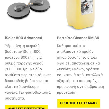
iSolar 800 Advanced
PartsPro Cleaner RM 39
Υδροκίνητη κεφαλή
Καθαριστικό και
βούρτσας iSolar 800,
απολιπαντικό προϊόν
πλάτους 800 mm, για
ήπιας δράσης, το οποίο
ρυθμό παροχής νερού
αφαιρεί αποτελεσματικά
700-1.000 l/h. Με δύο
λεκέδες λαδιών, γράσου
αντίθετα περιστρεφόμενες
και καπνιά από μεταλλικά
δισκοειδείς βούρτσες και
εξαρτήματα και παρέχει
ελαστικό σύνδεσμο
προσωρινή αντιδιαβρωτική
γωνίας. Για φωτοβολταϊκά
προστασία.
συστήματα.
ΠΡΟΣΘΉΚΗ ΣΤΟ ΚΑΛΆΘΙ