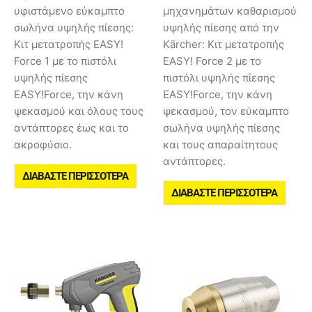
υφιστάμενο εύκαμπτο
μηχανημάτων καθαρισμού
σωλήνα υψηλής πίεσης:
υψηλής πίεσης από την
Κιτ μετατροπής EASY!
Kärcher: Κιτ μετατροπής
Force 1 με το πιστόλι
EASY! Force 2 με το
υψηλής πίεσης
πιστόλι υψηλής πίεσης
EASY!Force, την κάνη
EASY!Force, την κάνη
ψεκασμού και όλους τους
ψεκασμού, τον εύκαμπτο
αντάπτορες έως και το
σωλήνα υψηλής πίεσης
ακροφύσιο.
και τους απαραίτητους
αντάπτορες.
ΔΙΑΒΆΣΤΕ ΠΕΡΙΣΣΌΤΕΡΑ
ΔΙΑΒΆΣΤΕ ΠΕΡΙΣΣΌΤΕΡΑ