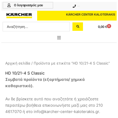
Μετάβαση
Ο λογαριασμός μου
210 4617070
στο
περιεχόμενο
KÄRCHER CENTER KALOTERAKIS
Search
0
0,00
€
Cart
...
ONLINE SHOP
HOME & GARDEN
Αρχική σελίδα
/ Προϊόντα με ετικέτα “HD 10/21-4 S Classic”
PROFESSIONAL
HD 10/21-4 S Classic
Συμβατά προϊόντα (
εξαρτήματα/ χημικά
ΑΞΕΣΟΥΑΡ
καθαριστικά
).
ΚΑΘΑΡΙΣΤΙΚΑ
Αν δε βρίσκετε αυτό που αναζητάτε ή χρειάζεστε
ΥΠΗΡΕΣΙΕΣ-ΝΕΑ-ΛΥΣΕΙΣ
περαιτέρω βοήθεια επικοινωνήστε μαζί μας στο 210
4617070 ή στο info@karcher-center-kaloterakis.gr.