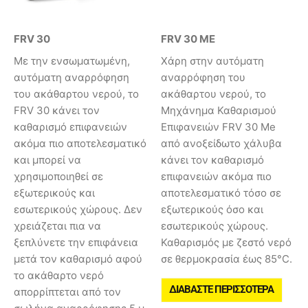
FRV 30
FRV 30 ME
Με την ενσωματωμένη,
Χάρη στην αυτόματη
αυτόματη αναρρόφηση
αναρρόφηση του
του ακάθαρτου νερού, το
ακάθαρτου νερού, το
FRV 30 κάνει τον
Μηχάνημα Καθαρισμού
καθαρισμό επιφανειών
Επιφανειών FRV 30 Me
ακόμα πιο αποτελεσματικό
από ανοξείδωτο χάλυβα
και μπορεί να
κάνει τον καθαρισμό
χρησιμοποιηθεί σε
επιφανειών ακόμα πιο
εξωτερικούς και
αποτελεσματικό τόσο σε
εσωτερικούς χώρους. Δεν
εξωτερικούς όσο και
χρειάζεται πια να
εσωτερικούς χώρους.
ξεπλύνετε την επιφάνεια
Καθαρισμός με ζεστό νερό
μετά τον καθαρισμό αφού
σε θερμοκρασία έως 85°C.
το ακάθαρτο νερό
ΔΙΑΒΆΣΤΕ ΠΕΡΙΣΣΌΤΕΡΑ
απορρίπτεται από τον