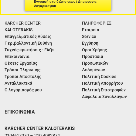
Εγγραφή στο δελτίο νέων / Δημιουργία
Λογαριασμού
KÄRCHER CENTER
ΠΛΗΡΟΦΟΡΙΕΣ
KALOTERAKIS
Εταιρεία
Επαγγελματικές Λύσεις
Service
Περιβαλλοντική Ευθύνη
Εγγύηση
Συχνές ερωτήσεις - FAQs
Όροι Χρήσης
Επικοινωνία
Προστασία
Θέσεις Εργασίας
Προσωπικών
Τρόποι Πληρωμής
Δεδομένων
Τρόποι Αποστολής
Πολιτική Cookies
Ανταλλακτικά
Πολιτική Απορρήτου
Ο λογαριασμός μου
Πολιτική Επιστροφών
Ασφάλεια Συναλλαγών
ΕΠΙΚΟΙΝΩΝΙΑ
KÄRCHER CENTER KALOTERAKIS
2104617070 – 210 4082874