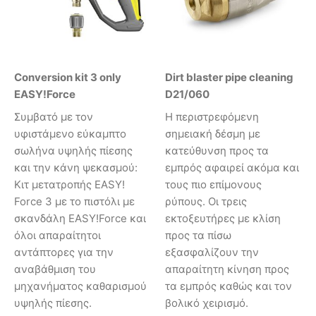
Conversion kit 3 only
Dirt blaster pipe cleaning
EASY!Force
D21/060
Συμβατό με τον
Η περιστρεφόμενη
υφιστάμενο εύκαμπτο
σημειακή δέσμη με
σωλήνα υψηλής πίεσης
κατεύθυνση προς τα
και την κάνη ψεκασμού:
εμπρός αφαιρεί ακόμα και
Κιτ μετατροπής EASY!
τους πιο επίμονους
Force 3 με το πιστόλι με
ρύπους. Οι τρεις
σκανδάλη EASY!Force και
εκτοξευτήρες με κλίση
όλοι απαραίτητοι
προς τα πίσω
αντάπτορες για την
εξασφαλίζουν την
αναβάθμιση του
απαραίτητη κίνηση προς
μηχανήματος καθαρισμού
τα εμπρός καθώς και τον
υψηλής πίεσης.
βολικό χειρισμό.