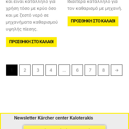
και είναι κατάλληλο για
Ιδιαίτερα κατάλληλο για
χρήση τόσο με κρύο όσο
τον καθαρισμό με μηχανή.
και με ζεστό νερό σε
ΠΡΟΣΘΉΚΗ ΣΤΟ ΚΑΛΆΘΙ
μηχανήματα καθαρισμού
υψηλής πίεσης.
ΠΡΟΣΘΉΚΗ ΣΤΟ ΚΑΛΆΘΙ
1
2
3
4
…
6
7
8
→
Newsletter Kärcher center Kaloterakis