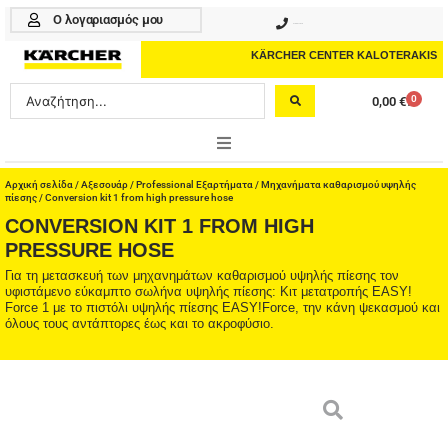
Μετάβαση
Ο λογαριασμός μου
210 4617070
στο
περιεχόμενο
KÄRCHER CENTER KALOTERAKIS
Search
0
0,00
€
Cart
...
ONLINE SHOP
Αρχική σελίδα
/
Αξεσουάρ
/
Professional Εξαρτήματα
/
Μηχανήματα καθαρισμού υψηλής
πίεσης
/ Conversion kit 1 from high pressure hose
CONVERSION KIT 1 FROM HIGH
HOME & GARDEN
PRESSURE HOSE
PROFESSIONAL
Για τη μετασκευή των μηχανημάτων καθαρισμού υψηλής πίεσης τον
υφιστάμενο εύκαμπτο σωλήνα υψηλής πίεσης: Κιτ μετατροπής EASY!
Force 1 με το πιστόλι υψηλής πίεσης EASY!Force, την κάνη ψεκασμού και
ΑΞΕΣΟΥΑΡ
όλους τους αντάπτορες έως και το ακροφύσιο.
ΚΑΘΑΡΙΣΤΙΚΑ
ΥΠΗΡΕΣΙΕΣ-ΝΕΑ-ΛΥΣΕΙΣ