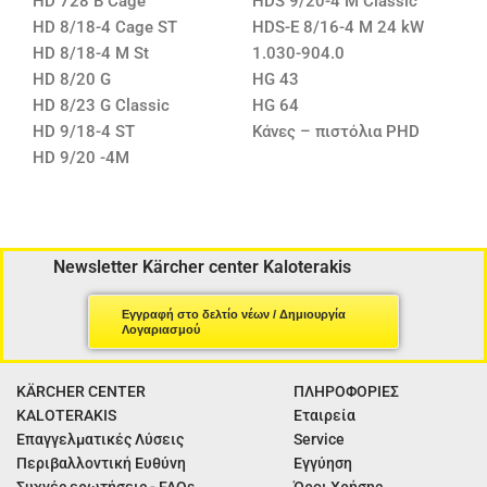
HD 728 B Cage
HDS 9/20-4 M Classic
HD 8/18-4 Cage ST
HDS-E 8/16-4 M 24 kW
HD 8/18-4 M St
1.030-904.0
HD 8/20 G
HG 43
HD 8/23 G Classic
HG 64
HD 9/18-4 ST
Κάνες – πιστόλια PHD
HD 9/20 -4M
Newsletter Kärcher center Kaloterakis
Εγγραφή στο δελτίο νέων / Δημιουργία
Λογαριασμού
KÄRCHER CENTER
ΠΛΗΡΟΦΟΡΙΕΣ
KALOTERAKIS
Εταιρεία
Επαγγελματικές Λύσεις
Service
Περιβαλλοντική Ευθύνη
Εγγύηση
Συχνές ερωτήσεις - FAQs
Όροι Χρήσης