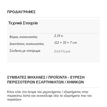
ΠΡΟΔΙΑΓΡΑΦΕΣ
Τεχνικά Στοιχεία
2,15 κ.
Βάρος συσκευασίας
112 × 33 × 7 cm
Διαστάσεις συσκευασίας
Σύνδεση με σπείρωμα
EASY!Lock
ΣΥΜΒΑΤΈΣ ΜΗΧΑΝΈΣ / ΠΡΟΪΌΝΤΑ - ΕΎΡΕΣΗ
ΠΕΡΙΣΣΌΤΕΡΩΝ ΕΞΑΡΤΗΜΆΤΩΝ / ΧΗΜΙΚΏΝ
Κάνε κλίκ στο όνομα του μηχανήματος / εξαρτήματος στην
παρακάτω λίστα και ανακάλυψε όλα τα εξαρτήματα που του
ταιριάζουν