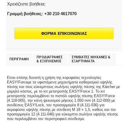
Χρειάζεστε βοήθεια;
Γραμμή βοήθειας: +30 210 4617070
ΦΟΡΜΑ ΕΠΙΚΟΙΝΩΝΙΑΣ
ΠΡΟΔΙΑΓΡΑΦΕΣ
ΣΥΜΒΑΤΕΣ ΜΗΧΑΝΕΣ &
ΠΕΡΙΓΡΑΦΗ
& EΞΟΠΛΙΣΜΟΣ
ΕΞΑΡΤΗΜΑΤΑ
Είναι επίσης δυνατή η χρήση της κορυφαίας τεχνολογίας
EASY!Forceμε τα υφιστάμενα μηχανήματα καθαρισμού υψηλής
πίεσης και τους εύκαμπτους σωλήνες υψηλής πίεσης της Kärcher με
χαμηλό κόστος, με το κιτ μετατροπής EASY!Force 1. Το κιτ
μετατροπής περιλαμβάνει το πιστόλι υψηλής πίεσης EASY!Force
(4.118-005), την κάνη ψεκασμού μήκους 1.050 mm (4.112-000) με
συνδέσεις EASY!Lock, τον προσαρμογέα 8 (4.111-036) για
ακροφύσια υψηλής πίεσης με σύνδεση M 18 × 1,5, καθώς και τον
προσαρμογέα 12 (4.111-046) για εύκαμπτο σωλήνα υψηλής πίεσης
που περιλαμβάνει τον περιστροφικό σύνδεσμο.