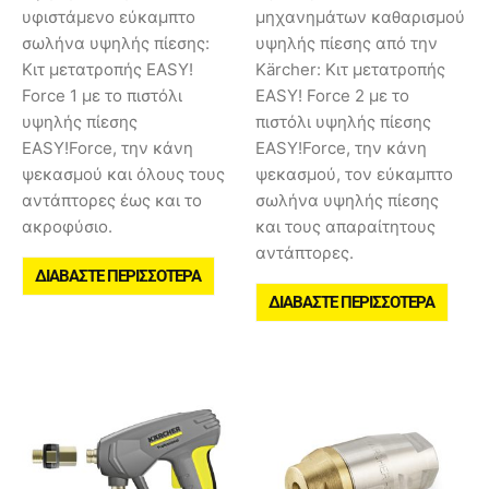
υφιστάμενο εύκαμπτο
μηχανημάτων καθαρισμού
σωλήνα υψηλής πίεσης:
υψηλής πίεσης από την
Κιτ μετατροπής EASY!
Kärcher: Κιτ μετατροπής
Force 1 με το πιστόλι
EASY! Force 2 με το
υψηλής πίεσης
πιστόλι υψηλής πίεσης
EASY!Force, την κάνη
EASY!Force, την κάνη
ψεκασμού και όλους τους
ψεκασμού, τον εύκαμπτο
αντάπτορες έως και το
σωλήνα υψηλής πίεσης
ακροφύσιο.
και τους απαραίτητους
αντάπτορες.
ΔΙΑΒΆΣΤΕ ΠΕΡΙΣΣΌΤΕΡΑ
ΔΙΑΒΆΣΤΕ ΠΕΡΙΣΣΌΤΕΡΑ