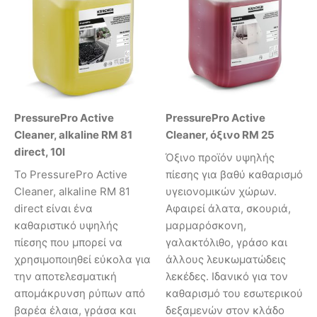
PressurePro Active
PressurePro Active
Cleaner, alkaline RM 81
Cleaner, όξινο RM 25
direct, 10l
Όξινο προϊόν υψηλής
Το PressurePro Active
πίεσης για βαθύ καθαρισμό
Cleaner, alkaline RM 81
υγειονομικών χώρων.
direct είναι ένα
Αφαιρεί άλατα, σκουριά,
καθαριστικό υψηλής
μαρμαρόσκονη,
πίεσης που μπορεί να
γαλακτόλιθο, γράσο και
χρησιμοποιηθεί εύκολα για
άλλους λευκωματώδεις
την αποτελεσματική
λεκέδες. Ιδανικό για τον
απομάκρυνση ρύπων από
καθαρισμό του εσωτερικού
βαρέα έλαια, γράσα και
δεξαμενών στον κλάδο