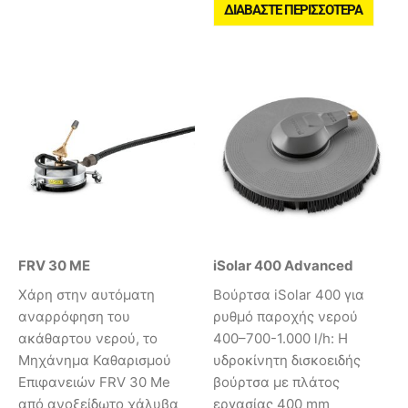
ΔΙΑΒΆΣΤΕ ΠΕΡΙΣΣΌΤΕΡΑ
FRV 30 ME
iSolar 400 Advanced
Χάρη στην αυτόματη
Βούρτσα iSolar 400 για
αναρρόφηση του
ρυθμό παροχής νερού
ακάθαρτου νερού, το
400–700-1.000 l/h: Η
Μηχάνημα Καθαρισμού
υδροκίνητη δισκοειδής
Επιφανειών FRV 30 Me
βούρτσα με πλάτος
από ανοξείδωτο χάλυβα
εργασίας 400 mm