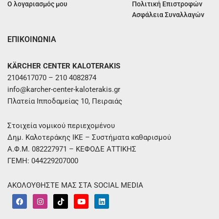
Ο λογαριασμός μου
Πολιτική Επιστροφών
Ασφάλεια Συναλλαγών
ΕΠΙΚΟΙΝΩΝΙΑ
KÄRCHER CENTER KALOTERAKIS
2104617070 – 210 4082874
info@karcher-center-kaloterakis.gr
Πλατεία Ιπποδαμείας 10, Πειραιάς
Στοιχεία νομικού περιεχομένου
Δημ. Καλοτεράκης ΙΚΕ – Συστήματα καθαρισμού
Α.Φ.Μ. 082227971 – ΚΕΦΟΔΕ ΑΤΤΙΚΗΣ
ΓΕΜΗ: 044229207000
ΑΚΟΛΟΥΘΗΣΤΕ ΜΑΣ ΣΤΑ SOCIAL MEDIA
F
I
T
Y
L
a
n
i
o
i
c
s
k
u
n