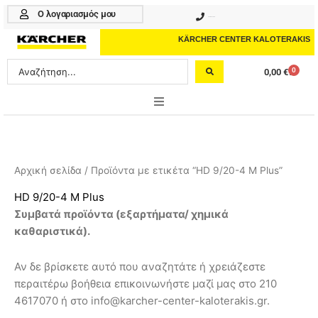
Μετάβαση
Ο λογαριασμός μου
210 4617070
στο
περιεχόμενο
KÄRCHER CENTER KALOTERAKIS
Search
0
0,00
€
Cart
...
ONLINE SHOP
HOME & GARDEN
Αρχική σελίδα
/ Προϊόντα με ετικέτα “HD 9/20-4 M Plus”
PROFESSIONAL
HD 9/20-4 M Plus
Συμβατά προϊόντα (
εξαρτήματα/ χημικά
ΑΞΕΣΟΥΑΡ
καθαριστικά
).
ΚΑΘΑΡΙΣΤΙΚΑ
Αν δε βρίσκετε αυτό που αναζητάτε ή χρειάζεστε
ΥΠΗΡΕΣΙΕΣ-ΝΕΑ-ΛΥΣΕΙΣ
περαιτέρω βοήθεια επικοινωνήστε μαζί μας στο 210
4617070 ή στο info@karcher-center-kaloterakis.gr.