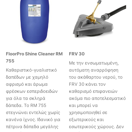
FloorPro Shine Cleaner RM
FRV 30
755
Με την ενσωματωμένη,
Καθαριστικό-γυαλιστικό
αυτόματη αναρρόφηση
δαπέδων με χαμηλό
του ακάθαρτου νερού, το
αφρισμό και άρωμα
FRV 30 κάνει τον
φρέσκων εσπεριδοειδών
καθαρισμό επιφανειών
για όλα τα σκληρά
ακόμα πιο αποτελεσματικό
δάπεδα. Το RM 755
και μπορεί να
στεγνώνει εντελώς χωρίς
χρησιμοποιηθεί σε
κανένα ίχνος. Ιδανικό για
εξωτερικούς και
πέτρινα δάπεδα μεγάλης
εσωτερικούς χώρους. Δεν