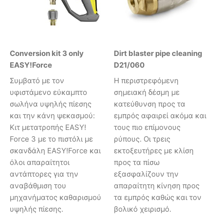
Conversion kit 3 only
Dirt blaster pipe cleaning
EASY!Force
D21/060
Συμβατό με τον
Η περιστρεφόμενη
υφιστάμενο εύκαμπτο
σημειακή δέσμη με
σωλήνα υψηλής πίεσης
κατεύθυνση προς τα
και την κάνη ψεκασμού:
εμπρός αφαιρεί ακόμα και
Κιτ μετατροπής EASY!
τους πιο επίμονους
Force 3 με το πιστόλι με
ρύπους. Οι τρεις
σκανδάλη EASY!Force και
εκτοξευτήρες με κλίση
όλοι απαραίτητοι
προς τα πίσω
αντάπτορες για την
εξασφαλίζουν την
αναβάθμιση του
απαραίτητη κίνηση προς
μηχανήματος καθαρισμού
τα εμπρός καθώς και τον
υψηλής πίεσης.
βολικό χειρισμό.