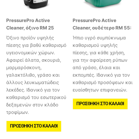
PressurePro Active
PressurePro Active
Cleaner, όξινο RM 25
Cleaner, ουδέτερο RM 55:
Όξινο προϊόν υψηλής
Ήπιο υγρό συμπύκνωμα
πίεσης για βαθύ καθαρισμό
καθαρισμού υψηλής
υγειονομικών χώρων.
πίεσης, για κάθε χρήση,
Αφαιρεί άλατα, σκουριά,
για την αφαίρεση ρύπων
μαρμαρόσκονη,
από γράσο, έλαια και
γαλακτόλιθο, γράσο και
εκπομπές. Ιδανικό για τον
άλλους λευκωματώδεις
καθαρισμό προσόψεων και
λεκέδες. Ιδανικό για τον
ευαίσθητων επιφανειών.
καθαρισμό του εσωτερικού
ΠΡΟΣΘΉΚΗ ΣΤΟ ΚΑΛΆΘΙ
δεξαμενών στον κλάδο
τροφίμων.
ΠΡΟΣΘΉΚΗ ΣΤΟ ΚΑΛΆΘΙ