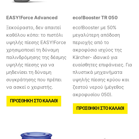
EASY!Force Advanced
eco!Booster TR 050
Ξεκούραστο, δεν απαιτεί
eco!Booster με 50%
καθόλου κόπο: το πιστόλι
μεγαλύτερη απόδοση
υψηλής πίεσης EASY!Force
περιοχής από το
χρησιμοποιεί τη δύναμη
ακροφύσιο ισχύος της
παλινδρόμησης της δέσμης
Kärcher- ιδανικό για
υψηλής πίεσης για να
ευαίσθητες επιφάνειες. Για
μηδενίσει τη δύναμη
πλυστικά μηχανήματα
συγκράτησης που πρέπει
υψηλής πίεσης κρύου και
να ασκεί ο χειριστής.
ζεστού νερού (μέγεθος
ακροφυσίου 050).
ΠΡΟΣΘΉΚΗ ΣΤΟ ΚΑΛΆΘΙ
ΠΡΟΣΘΉΚΗ ΣΤΟ ΚΑΛΆΘΙ