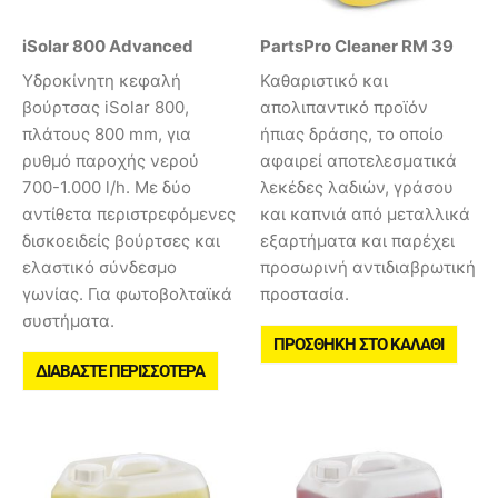
iSolar 800 Advanced
PartsPro Cleaner RM 39
Υδροκίνητη κεφαλή
Καθαριστικό και
βούρτσας iSolar 800,
απολιπαντικό προϊόν
πλάτους 800 mm, για
ήπιας δράσης, το οποίο
ρυθμό παροχής νερού
αφαιρεί αποτελεσματικά
700-1.000 l/h. Με δύο
λεκέδες λαδιών, γράσου
αντίθετα περιστρεφόμενες
και καπνιά από μεταλλικά
δισκοειδείς βούρτσες και
εξαρτήματα και παρέχει
ελαστικό σύνδεσμο
προσωρινή αντιδιαβρωτική
γωνίας. Για φωτοβολταϊκά
προστασία.
συστήματα.
ΠΡΟΣΘΉΚΗ ΣΤΟ ΚΑΛΆΘΙ
ΔΙΑΒΆΣΤΕ ΠΕΡΙΣΣΌΤΕΡΑ