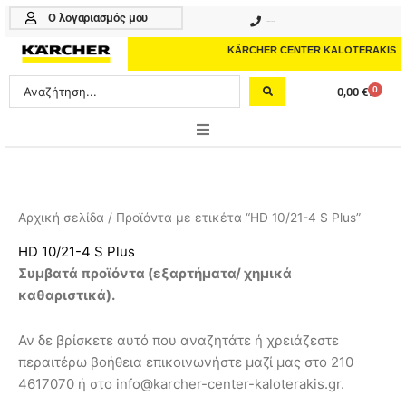
Μετάβαση
Ο λογαριασμός μου
210 4617070
στο
περιεχόμενο
KÄRCHER CENTER KALOTERAKIS
Search
0
0,00
€
Cart
...
ONLINE SHOP
HOME & GARDEN
Αρχική σελίδα
/ Προϊόντα με ετικέτα “HD 10/21-4 S Plus”
PROFESSIONAL
HD 10/21-4 S Plus
Συμβατά προϊόντα (
εξαρτήματα/ χημικά
ΑΞΕΣΟΥΑΡ
καθαριστικά
).
ΚΑΘΑΡΙΣΤΙΚΑ
Αν δε βρίσκετε αυτό που αναζητάτε ή χρειάζεστε
ΥΠΗΡΕΣΙΕΣ-ΝΕΑ-ΛΥΣΕΙΣ
περαιτέρω βοήθεια επικοινωνήστε μαζί μας στο 210
4617070 ή στο info@karcher-center-kaloterakis.gr.