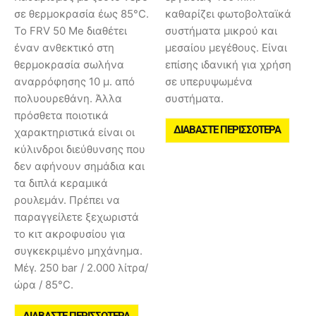
σε θερμοκρασία έως 85°C.
καθαρίζει φωτοβολταϊκά
Το FRV 50 Me διαθέτει
συστήματα μικρού και
έναν ανθεκτικό στη
μεσαίου μεγέθους. Είναι
θερμοκρασία σωλήνα
επίσης ιδανική για χρήση
αναρρόφησης 10 μ. από
σε υπερυψωμένα
πολυουρεθάνη. Άλλα
συστήματα.
πρόσθετα ποιοτικά
ΔΙΑΒΆΣΤΕ ΠΕΡΙΣΣΌΤΕΡΑ
χαρακτηριστικά είναι οι
κύλινδροι διεύθυνσης που
δεν αφήνουν σημάδια και
τα διπλά κεραμικά
ρουλεμάν. Πρέπει να
παραγγείλετε ξεχωριστά
το κιτ ακροφυσίου για
συγκεκριμένο μηχάνημα.
Μέγ. 250 bar / 2.000 λίτρα/
ώρα / 85°C.