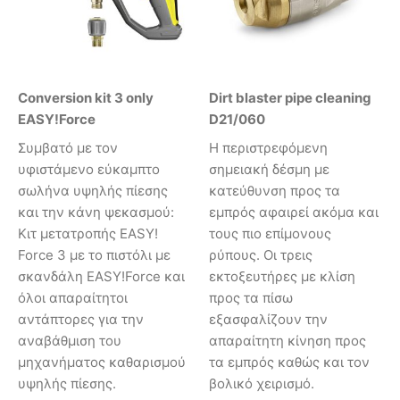
Conversion kit 3 only
Dirt blaster pipe cleaning
EASY!Force
D21/060
Συμβατό με τον
Η περιστρεφόμενη
υφιστάμενο εύκαμπτο
σημειακή δέσμη με
σωλήνα υψηλής πίεσης
κατεύθυνση προς τα
και την κάνη ψεκασμού:
εμπρός αφαιρεί ακόμα και
Κιτ μετατροπής EASY!
τους πιο επίμονους
Force 3 με το πιστόλι με
ρύπους. Οι τρεις
σκανδάλη EASY!Force και
εκτοξευτήρες με κλίση
όλοι απαραίτητοι
προς τα πίσω
αντάπτορες για την
εξασφαλίζουν την
αναβάθμιση του
απαραίτητη κίνηση προς
μηχανήματος καθαρισμού
τα εμπρός καθώς και τον
υψηλής πίεσης.
βολικό χειρισμό.