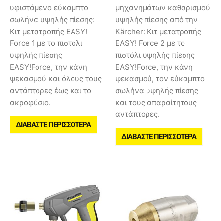
υφιστάμενο εύκαμπτο
μηχανημάτων καθαρισμού
σωλήνα υψηλής πίεσης:
υψηλής πίεσης από την
Κιτ μετατροπής EASY!
Kärcher: Κιτ μετατροπής
Force 1 με το πιστόλι
EASY! Force 2 με το
υψηλής πίεσης
πιστόλι υψηλής πίεσης
EASY!Force, την κάνη
EASY!Force, την κάνη
ψεκασμού και όλους τους
ψεκασμού, τον εύκαμπτο
αντάπτορες έως και το
σωλήνα υψηλής πίεσης
ακροφύσιο.
και τους απαραίτητους
αντάπτορες.
ΔΙΑΒΆΣΤΕ ΠΕΡΙΣΣΌΤΕΡΑ
ΔΙΑΒΆΣΤΕ ΠΕΡΙΣΣΌΤΕΡΑ