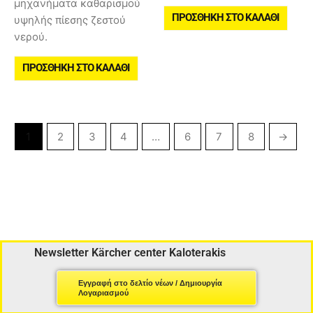
μηχανήματα καθαρισμού
ΠΡΟΣΘΉΚΗ ΣΤΟ ΚΑΛΆΘΙ
υψηλής πίεσης ζεστού
νερού.
ΠΡΟΣΘΉΚΗ ΣΤΟ ΚΑΛΆΘΙ
1
2
3
4
…
6
7
8
→
Newsletter Kärcher center Kaloterakis
Εγγραφή στο δελτίο νέων / Δημιουργία
Λογαριασμού