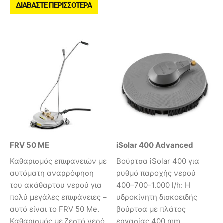
ΔΙΑΒΆΣΤΕ ΠΕΡΙΣΣΌΤΕΡΑ
FRV 50 ME
iSolar 400 Advanced
Καθαρισμός επιφανειών με
Βούρτσα iSolar 400 για
αυτόματη αναρρόφηση
ρυθμό παροχής νερού
του ακάθαρτου νερού για
400–700-1.000 l/h: Η
πολύ μεγάλες επιφάνειες –
υδροκίνητη δισκοειδής
αυτό είναι το FRV 50 Me.
βούρτσα με πλάτος
Καθαρισμός με ζεστό νερό
εργασίας 400 mm