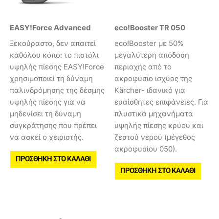
EASY!Force Advanced
eco!Booster TR 050
Ξεκούραστο, δεν απαιτεί
eco!Booster με 50%
καθόλου κόπο: το πιστόλι
μεγαλύτερη απόδοση
υψηλής πίεσης EASY!Force
περιοχής από το
χρησιμοποιεί τη δύναμη
ακροφύσιο ισχύος της
παλινδρόμησης της δέσμης
Kärcher- ιδανικό για
υψηλής πίεσης για να
ευαίσθητες επιφάνειες. Για
μηδενίσει τη δύναμη
πλυστικά μηχανήματα
συγκράτησης που πρέπει
υψηλής πίεσης κρύου και
να ασκεί ο χειριστής.
ζεστού νερού (μέγεθος
ακροφυσίου 050).
ΠΡΟΣΘΉΚΗ ΣΤΟ ΚΑΛΆΘΙ
ΠΡΟΣΘΉΚΗ ΣΤΟ ΚΑΛΆΘΙ