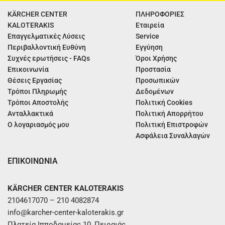
KÄRCHER CENTER
ΠΛΗΡΟΦΟΡΙΕΣ
KALOTERAKIS
Εταιρεία
Επαγγελματικές Λύσεις
Service
Περιβαλλοντική Ευθύνη
Εγγύηση
Συχνές ερωτήσεις - FAQs
Όροι Χρήσης
Επικοινωνία
Προστασία
Θέσεις Εργασίας
Προσωπικών
Τρόποι Πληρωμής
Δεδομένων
Τρόποι Αποστολής
Πολιτική Cookies
Ανταλλακτικά
Πολιτική Απορρήτου
Ο λογαριασμός μου
Πολιτική Επιστροφών
Ασφάλεια Συναλλαγών
ΕΠΙΚΟΙΝΩΝΙΑ
KÄRCHER CENTER KALOTERAKIS
2104617070 – 210 4082874
info@karcher-center-kaloterakis.gr
Πλατεία Ιπποδαμείας 10, Πειραιάς