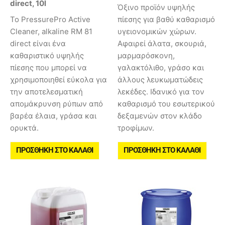
direct, 10l
Όξινο προϊόν υψηλής
Το PressurePro Active
πίεσης για βαθύ καθαρισμό
Cleaner, alkaline RM 81
υγειονομικών χώρων.
direct είναι ένα
Αφαιρεί άλατα, σκουριά,
καθαριστικό υψηλής
μαρμαρόσκονη,
πίεσης που μπορεί να
γαλακτόλιθο, γράσο και
χρησιμοποιηθεί εύκολα για
άλλους λευκωματώδεις
την αποτελεσματική
λεκέδες. Ιδανικό για τον
απομάκρυνση ρύπων από
καθαρισμό του εσωτερικού
βαρέα έλαια, γράσα και
δεξαμενών στον κλάδο
ορυκτά.
τροφίμων.
ΠΡΟΣΘΉΚΗ ΣΤΟ ΚΑΛΆΘΙ
ΠΡΟΣΘΉΚΗ ΣΤΟ ΚΑΛΆΘΙ