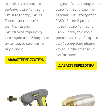
υφιστάμενο εύκαμπτο
μηχανημάτων καθαρισμού
σωλήνα υψηλής πίεσης:
υψηλής πίεσης από την
Κιτ μετατροπής EASY!
Kärcher: Κιτ μετατροπής
Force 1 με το πιστόλι
EASY! Force 2 με το
υψηλής πίεσης
πιστόλι υψηλής πίεσης
EASY!Force, την κάνη
EASY!Force, την κάνη
ψεκασμού και όλους τους
ψεκασμού, τον εύκαμπτο
αντάπτορες έως και το
σωλήνα υψηλής πίεσης
ακροφύσιο.
και τους απαραίτητους
αντάπτορες.
ΔΙΑΒΆΣΤΕ ΠΕΡΙΣΣΌΤΕΡΑ
ΔΙΑΒΆΣΤΕ ΠΕΡΙΣΣΌΤΕΡΑ