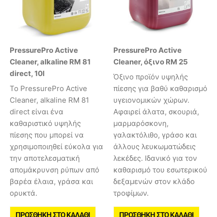
PressurePro Active
PressurePro Active
Cleaner, alkaline RM 81
Cleaner, όξινο RM 25
direct, 10l
Όξινο προϊόν υψηλής
Το PressurePro Active
πίεσης για βαθύ καθαρισμό
Cleaner, alkaline RM 81
υγειονομικών χώρων.
direct είναι ένα
Αφαιρεί άλατα, σκουριά,
καθαριστικό υψηλής
μαρμαρόσκονη,
πίεσης που μπορεί να
γαλακτόλιθο, γράσο και
χρησιμοποιηθεί εύκολα για
άλλους λευκωματώδεις
την αποτελεσματική
λεκέδες. Ιδανικό για τον
απομάκρυνση ρύπων από
καθαρισμό του εσωτερικού
βαρέα έλαια, γράσα και
δεξαμενών στον κλάδο
ορυκτά.
τροφίμων.
ΠΡΟΣΘΉΚΗ ΣΤΟ ΚΑΛΆΘΙ
ΠΡΟΣΘΉΚΗ ΣΤΟ ΚΑΛΆΘΙ