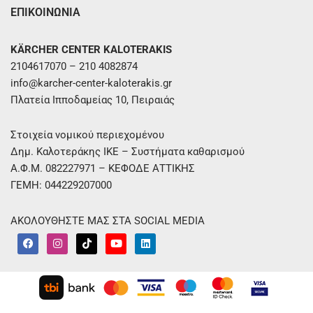
ΕΠΙΚΟΙΝΩΝΙΑ
KÄRCHER CENTER KALOTERAKIS
2104617070 – 210 4082874
info@karcher-center-kaloterakis.gr
Πλατεία Ιπποδαμείας 10, Πειραιάς
Στοιχεία νομικού περιεχομένου
Δημ. Καλοτεράκης ΙΚΕ – Συστήματα καθαρισμού
Α.Φ.Μ. 082227971 – ΚΕΦΟΔΕ ΑΤΤΙΚΗΣ
ΓΕΜΗ: 044229207000
ΑΚΟΛΟΥΘΗΣΤΕ ΜΑΣ ΣΤΑ SOCIAL MEDIA
F
I
T
Y
L
a
n
i
o
i
c
s
k
u
n
e
t
t
t
k
b
a
o
u
e
o
g
k
b
d
o
r
e
i
k
a
n