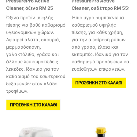
PressurePro Active
PressurePro Active
Cleaner, όξινο RM 25
Cleaner, ουδέτερο RM 55:
Όξινο προϊόν υψηλής
Ήπιο υγρό συμπύκνωμα
πίεσης για βαθύ καθαρισμό
καθαρισμού υψηλής
υγειονομικών χώρων.
πίεσης, για κάθε χρήση,
Αφαιρεί άλατα, σκουριά,
για την αφαίρεση ρύπων
μαρμαρόσκονη,
από γράσο, έλαια και
γαλακτόλιθο, γράσο και
εκπομπές. Ιδανικό για τον
άλλους λευκωματώδεις
καθαρισμό προσόψεων και
λεκέδες. Ιδανικό για τον
ευαίσθητων επιφανειών.
καθαρισμό του εσωτερικού
ΠΡΟΣΘΉΚΗ ΣΤΟ ΚΑΛΆΘΙ
δεξαμενών στον κλάδο
τροφίμων.
ΠΡΟΣΘΉΚΗ ΣΤΟ ΚΑΛΆΘΙ