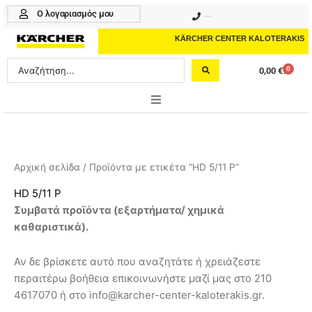
Μετάβαση
Ο λογαριασμός μου
210 4617070
στο
περιεχόμενο
KÄRCHER CENTER KALOTERAKIS
Search
0
0,00
€
Cart
...
ONLINE SHOP
HOME & GARDEN
Αρχική σελίδα
/ Προϊόντα με ετικέτα “HD 5/11 P”
PROFESSIONAL
HD 5/11 P
Συμβατά προϊόντα (
εξαρτήματα/ χημικά
ΑΞΕΣΟΥΑΡ
καθαριστικά
).
ΚΑΘΑΡΙΣΤΙΚΑ
Αν δε βρίσκετε αυτό που αναζητάτε ή χρειάζεστε
ΥΠΗΡΕΣΙΕΣ-ΝΕΑ-ΛΥΣΕΙΣ
περαιτέρω βοήθεια επικοινωνήστε μαζί μας στο 210
4617070 ή στο info@karcher-center-kaloterakis.gr.