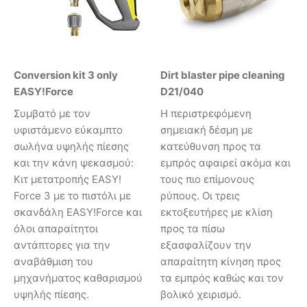
Conversion kit 3 only
Dirt blaster pipe cleaning
EASY!Force
D21/040
Συμβατό με τον
Η περιστρεφόμενη
υφιστάμενο εύκαμπτο
σημειακή δέσμη με
σωλήνα υψηλής πίεσης
κατεύθυνση προς τα
και την κάνη ψεκασμού:
εμπρός αφαιρεί ακόμα και
Κιτ μετατροπής EASY!
τους πιο επίμονους
Force 3 με το πιστόλι με
ρύπους. Οι τρεις
σκανδάλη EASY!Force και
εκτοξευτήρες με κλίση
όλοι απαραίτητοι
προς τα πίσω
αντάπτορες για την
εξασφαλίζουν την
αναβάθμιση του
απαραίτητη κίνηση προς
μηχανήματος καθαρισμού
τα εμπρός καθώς και τον
υψηλής πίεσης.
βολικό χειρισμό.