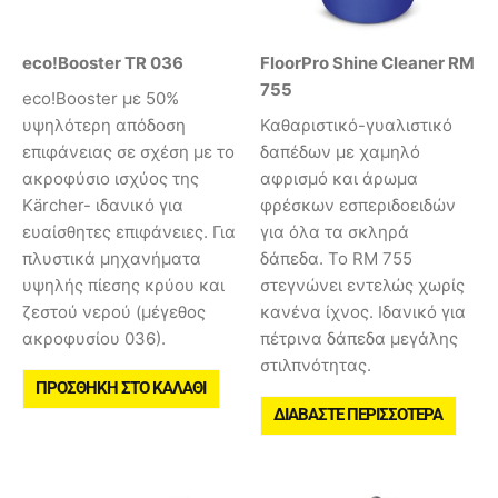
eco!Booster TR 036
FloorPro Shine Cleaner RM
755
eco!Booster με 50%
υψηλότερη απόδοση
Καθαριστικό-γυαλιστικό
επιφάνειας σε σχέση με το
δαπέδων με χαμηλό
ακροφύσιο ισχύος της
αφρισμό και άρωμα
Kärcher- ιδανικό για
φρέσκων εσπεριδοειδών
ευαίσθητες επιφάνειες. Για
για όλα τα σκληρά
πλυστικά μηχανήματα
δάπεδα. Το RM 755
υψηλής πίεσης κρύου και
στεγνώνει εντελώς χωρίς
ζεστού νερού (μέγεθος
κανένα ίχνος. Ιδανικό για
ακροφυσίου 036).
πέτρινα δάπεδα μεγάλης
στιλπνότητας.
ΠΡΟΣΘΉΚΗ ΣΤΟ ΚΑΛΆΘΙ
ΔΙΑΒΆΣΤΕ ΠΕΡΙΣΣΌΤΕΡΑ