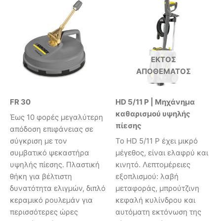
ΕΚΤΌΣ
ΑΠΟΘΈΜΑΤΟΣ
FR 30
HD 5/11 P | Μηχάνημα
καθαρισμού υψηλής
Έως 10 φορές μεγαλύτερη
πίεσης
απόδοση επιφάνειας σε
σύγκριση με τον
Το HD 5/11 P έχει μικρό
συμβατικό ψεκαστήρα
μέγεθος, είναι ελαφρύ και
υψηλής πίεσης. Πλαστική
κινητό. Λεπτομέρειες
θήκη για βέλτιστη
εξοπλισμού: λαβή
δυνατότητα ελιγμών, διπλό
μεταφοράς, μπρούτζινη
κεραμικό ρουλεμάν για
κεφαλή κυλίνδρου και
περισσότερες ώρες
αυτόματη εκτόνωση της