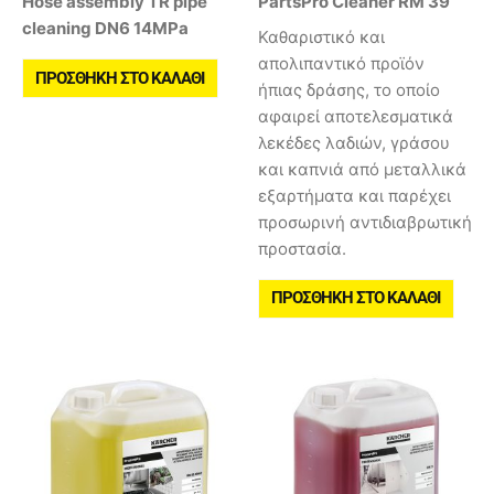
Hose assembly TR pipe
PartsPro Cleaner RM 39
cleaning DN6 14MPa
Καθαριστικό και
απολιπαντικό προϊόν
ΠΡΟΣΘΉΚΗ ΣΤΟ ΚΑΛΆΘΙ
ήπιας δράσης, το οποίο
αφαιρεί αποτελεσματικά
λεκέδες λαδιών, γράσου
και καπνιά από μεταλλικά
εξαρτήματα και παρέχει
προσωρινή αντιδιαβρωτική
προστασία.
ΠΡΟΣΘΉΚΗ ΣΤΟ ΚΑΛΆΘΙ