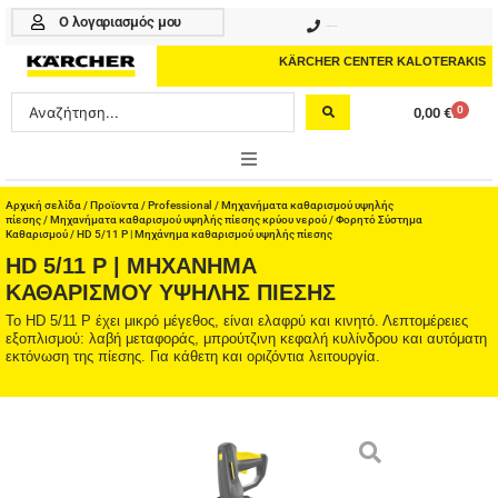
Μετάβαση
Ο λογαριασμός μου
210 4617070
στο
περιεχόμενο
KÄRCHER CENTER KALOTERAKIS
Search
0
0,00
€
Cart
...
ONLINE SHOP
Αρχική σελίδα
/
Προϊοντα
/
Professional
/
Μηχανήματα καθαρισμού υψηλής
πίεσης
/
Μηχανήματα καθαρισμού υψηλής πίεσης κρύου νερού
/
Φορητό Σύστημα
Καθαρισμού
/ HD 5/11 P | Μηχάνημα καθαρισμού υψηλής πίεσης
HOME & GARDEN
HD 5/11 P | ΜΗΧΆΝΗΜΑ
ΚΑΘΑΡΙΣΜΟΎ ΥΨΗΛΉΣ ΠΊΕΣΗΣ
PROFESSIONAL
Το HD 5/11 P έχει μικρό μέγεθος, είναι ελαφρύ και κινητό. Λεπτομέρειες
εξοπλισμού: λαβή μεταφοράς, μπρούτζινη κεφαλή κυλίνδρου και αυτόματη
ΑΞΕΣΟΥΑΡ
εκτόνωση της πίεσης. Για κάθετη και οριζόντια λειτουργία.
ΚΑΘΑΡΙΣΤΙΚΑ
ΥΠΗΡΕΣΙΕΣ-ΝΕΑ-ΛΥΣΕΙΣ