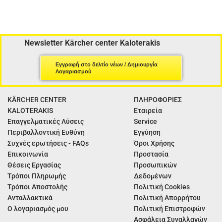
Newsletter Kärcher center Kaloterakis
Εγγραφή στο δελτίο νέων / Δημιουργία
Λογαριασμού
KÄRCHER CENTER
ΠΛΗΡΟΦΟΡΙΕΣ
KALOTERAKIS
Εταιρεία
Επαγγελματικές Λύσεις
Service
Περιβαλλοντική Ευθύνη
Εγγύηση
Συχνές ερωτήσεις - FAQs
Όροι Χρήσης
Επικοινωνία
Προστασία
Θέσεις Εργασίας
Προσωπικών
Τρόποι Πληρωμής
Δεδομένων
Τρόποι Αποστολής
Πολιτική Cookies
Ανταλλακτικά
Πολιτική Απορρήτου
Ο λογαριασμός μου
Πολιτική Επιστροφών
Ασφάλεια Συναλλαγών