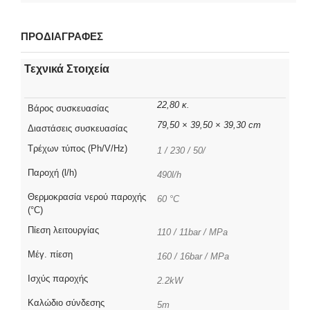
ΠΡΟΔΙΑΓΡΑΦΕΣ
Τεχνικά Στοιχεία
22,80 κ.
Βάρος συσκευασίας
79,50 × 39,50 × 39,30 cm
Διαστάσεις συσκευασίας
Τρέχων τύπος (Ph/V/Hz)
1 / 230 / 50/
Παροχή (l/h)
490l/h
Θερμοκρασία νερού παροχής
60 °C
(°C)
Πίεση λειτουργίας
110 / 11bar / MPa
Μέγ. πίεση
160 / 16bar / MPa
Ισχύς παροχής
2.2kW
Καλώδιο σύνδεσης
5m