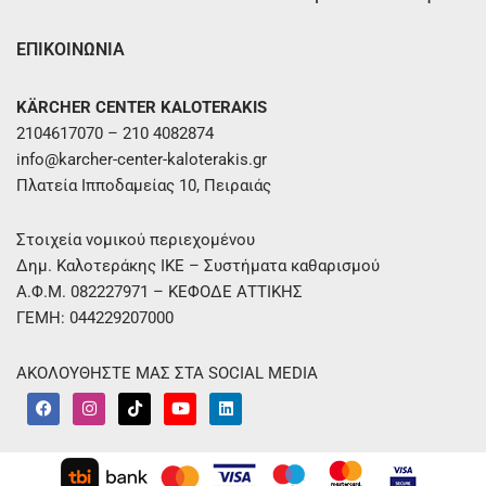
ΕΠΙΚΟΙΝΩΝΙΑ
KÄRCHER CENTER KALOTERAKIS
2104617070 – 210 4082874
info@karcher-center-kaloterakis.gr
Πλατεία Ιπποδαμείας 10, Πειραιάς
Στοιχεία νομικού περιεχομένου
Δημ. Καλοτεράκης ΙΚΕ – Συστήματα καθαρισμού
Α.Φ.Μ. 082227971 – ΚΕΦΟΔΕ ΑΤΤΙΚΗΣ
ΓΕΜΗ: 044229207000
ΑΚΟΛΟΥΘΗΣΤΕ ΜΑΣ ΣΤΑ SOCIAL MEDIA
F
I
T
Y
L
a
n
i
o
i
c
s
k
u
n
e
t
t
t
k
b
a
o
u
e
o
g
k
b
d