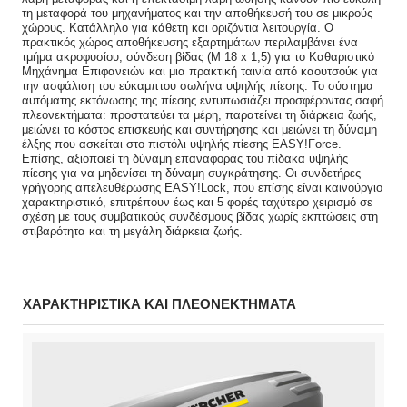
τη μεταφορά του μηχανήματος και την αποθήκευσή του σε μικρούς
χώρους. Κατάλληλο για κάθετη και οριζόντια λειτουργία. Ο
πρακτικός χώρος αποθήκευσης εξαρτημάτων περιλαμβάνει ένα
τμήμα ακροφυσίου, σύνδεση βίδας (M 18 x 1,5) για το Καθαριστικό
Μηχάνημα Επιφανειών και μια πρακτική ταινία από καουτσούκ για
την ασφάλιση του εύκαμπτου σωλήνα υψηλής πίεσης. Το σύστημα
αυτόματης εκτόνωσης της πίεσης εντυπωσιάζει προσφέροντας σαφή
πλεονεκτήματα: προστατεύει τα μέρη, παρατείνει τη διάρκεια ζωής,
μειώνει το κόστος επισκευής και συντήρησης και μειώνει τη δύναμη
έλξης που ασκείται στο πιστόλι υψηλής πίεσης EASY!Force.
Επίσης, αξιοποιεί τη δύναμη επαναφοράς του πίδακα υψηλής
πίεσης για να μηδενίσει τη δύναμη συγκράτησης. Οι συνδετήρες
γρήγορης απελευθέρωσης EASY!Lock, που επίσης είναι καινούργιο
χαρακτηριστικό, επιτρέπουν έως και 5 φορές ταχύτερο χειρισμό σε
σχέση με τους συμβατικούς συνδέσμους βίδας χωρίς εκπτώσεις στη
στιβαρότητα και τη μεγάλη διάρκεια ζωής.
ΧΑΡΑΚΤΗΡΙΣΤΙΚΑ ΚΑΙ ΠΛΕΟΝΕΚΤΗΜΑΤΑ