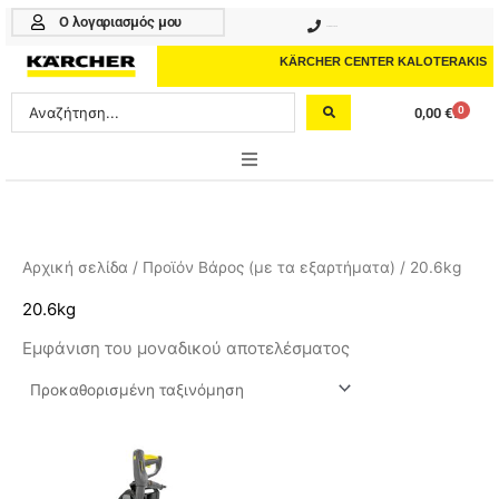
Μετάβαση
Ο λογαριασμός μου
210 4617070
στο
περιεχόμενο
KÄRCHER CENTER KALOTERAKIS
Search
0
0,00
€
Cart
...
ONLINE SHOP
HOME & GARDEN
Αρχική σελίδα
/ Προϊόν Βάρος (με τα εξαρτήματα) / 20.6kg
PROFESSIONAL
20.6kg
Εμφάνιση του μοναδικού αποτελέσματος
ΑΞΕΣΟΥΑΡ
ΚΑΘΑΡΙΣΤΙΚΑ
ΥΠΗΡΕΣΙΕΣ-ΝΕΑ-ΛΥΣΕΙΣ