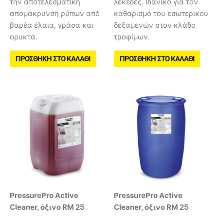
την αποτελεσματική
λεκέδες. Ιδανικό για τον
απομάκρυνση ρύπων από
καθαρισμό του εσωτερικού
βαρέα έλαια, γράσα και
δεξαμενών στον κλάδο
ορυκτά.
τροφίμων.
ΠΡΟΣΘΉΚΗ ΣΤΟ ΚΑΛΆΘΙ
ΠΡΟΣΘΉΚΗ ΣΤΟ ΚΑΛΆΘΙ
PressurePro Active
PressurePro Active
Cleaner, όξινο RM 25
Cleaner, όξινο RM 25