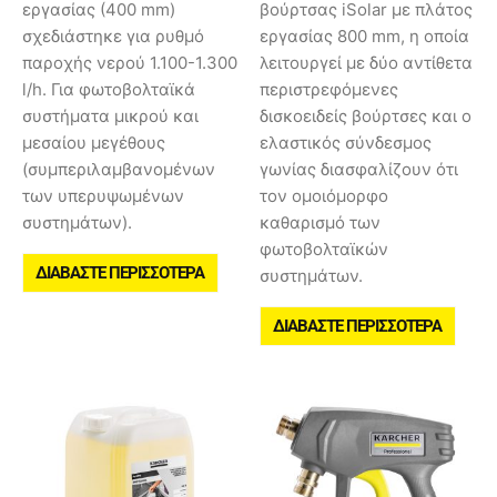
εργασίας (400 mm)
βούρτσας iSolar με πλάτος
σχεδιάστηκε για ρυθμό
εργασίας 800 mm, η οποία
παροχής νερού 1.100-1.300
λειτουργεί με δύο αντίθετα
l/h. Για φωτοβολταϊκά
περιστρεφόμενες
συστήματα μικρού και
δισκοειδείς βούρτσες και ο
μεσαίου μεγέθους
ελαστικός σύνδεσμος
(συμπεριλαμβανομένων
γωνίας διασφαλίζουν ότι
των υπερυψωμένων
τον ομοιόμορφο
συστημάτων).
καθαρισμό των
φωτοβολταϊκών
ΔΙΑΒΆΣΤΕ ΠΕΡΙΣΣΌΤΕΡΑ
συστημάτων.
ΔΙΑΒΆΣΤΕ ΠΕΡΙΣΣΌΤΕΡΑ