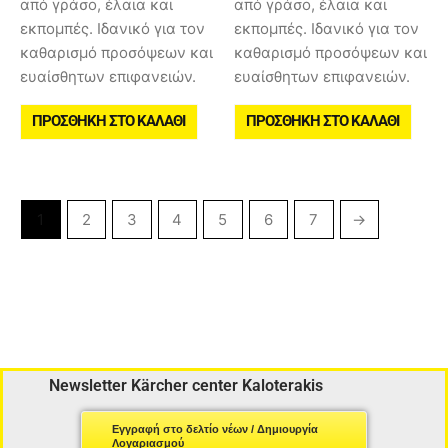
από γράσο, έλαια και
από γράσο, έλαια και
εκπομπές. Ιδανικό για τον
εκπομπές. Ιδανικό για τον
καθαρισμό προσόψεων και
καθαρισμό προσόψεων και
ευαίσθητων επιφανειών.
ευαίσθητων επιφανειών.
ΠΡΟΣΘΉΚΗ ΣΤΟ ΚΑΛΆΘΙ
ΠΡΟΣΘΉΚΗ ΣΤΟ ΚΑΛΆΘΙ
1
2
3
4
5
6
7
→
Newsletter Kärcher center Kaloterakis
Εγγραφή στο δελτίο νέων / Δημιουργία
Λογαριασμού