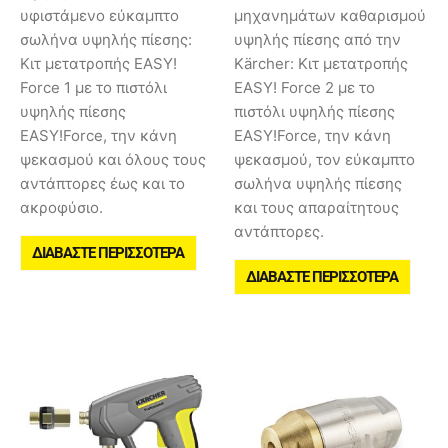
υφιστάμενο εύκαμπτο
μηχανημάτων καθαρισμού
σωλήνα υψηλής πίεσης:
υψηλής πίεσης από την
Κιτ μετατροπής EASY!
Kärcher: Κιτ μετατροπής
Force 1 με το πιστόλι
EASY! Force 2 με το
υψηλής πίεσης
πιστόλι υψηλής πίεσης
EASY!Force, την κάνη
EASY!Force, την κάνη
ψεκασμού και όλους τους
ψεκασμού, τον εύκαμπτο
αντάπτορες έως και το
σωλήνα υψηλής πίεσης
ακροφύσιο.
και τους απαραίτητους
αντάπτορες.
ΔΙΑΒΆΣΤΕ ΠΕΡΙΣΣΌΤΕΡΑ
ΔΙΑΒΆΣΤΕ ΠΕΡΙΣΣΌΤΕΡΑ