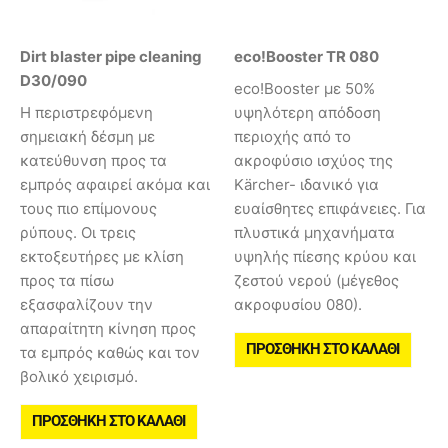
Dirt blaster pipe cleaning
eco!Booster TR 080
D30/090
eco!Booster με 50%
Η περιστρεφόμενη
υψηλότερη απόδοση
σημειακή δέσμη με
περιοχής από το
κατεύθυνση προς τα
ακροφύσιο ισχύος της
εμπρός αφαιρεί ακόμα και
Kärcher- ιδανικό για
τους πιο επίμονους
ευαίσθητες επιφάνειες. Για
ρύπους. Οι τρεις
πλυστικά μηχανήματα
εκτοξευτήρες με κλίση
υψηλής πίεσης κρύου και
προς τα πίσω
ζεστού νερού (μέγεθος
εξασφαλίζουν την
ακροφυσίου 080).
απαραίτητη κίνηση προς
ΠΡΟΣΘΉΚΗ ΣΤΟ ΚΑΛΆΘΙ
τα εμπρός καθώς και τον
βολικό χειρισμό.
ΠΡΟΣΘΉΚΗ ΣΤΟ ΚΑΛΆΘΙ