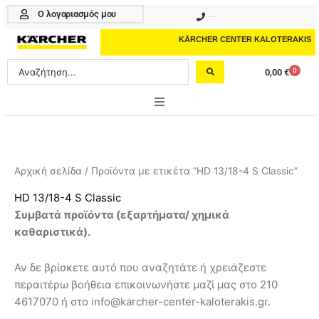
Μετάβαση
Ο λογαριασμός μου
210 4617070
στο
περιεχόμενο
KÄRCHER CENTER KALOTERAKIS
Search
0
0,00
€
Cart
...
ONLINE SHOP
HOME & GARDEN
Αρχική σελίδα
/ Προϊόντα με ετικέτα “HD 13/18-4 S Classic”
PROFESSIONAL
HD 13/18-4 S Classic
Συμβατά προϊόντα (
εξαρτήματα/ χημικά
ΑΞΕΣΟΥΑΡ
καθαριστικά
).
ΚΑΘΑΡΙΣΤΙΚΑ
Αν δε βρίσκετε αυτό που αναζητάτε ή χρειάζεστε
ΥΠΗΡΕΣΙΕΣ-ΝΕΑ-ΛΥΣΕΙΣ
περαιτέρω βοήθεια επικοινωνήστε μαζί μας στο 210
4617070 ή στο info@karcher-center-kaloterakis.gr.