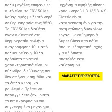
πολύ μεγάλες επιφάνειες –
μηχάνημα υψηλής πίεσης
αυτό είναι το FRV 50 Me.
κρύου νερού HD 13/18-4 S
Καθαρισμός με ζεστό νερό
Classic είναι
σε θερμοκρασία έως 85°C.
κατασκευασμένο για την
Το FRV 50 Me διαθέτει
αντιμετώπιση δύσκολων
έναν ανθεκτικό στη
εργασιών καθημερινά.
θερμοκρασία σωλήνα
Super Class από κάθε
αναρρόφησης 10 μ. από
άποψη: εξαιρετική ισχύς
πολυουρεθάνη. Άλλα
για αξιόπιστα
πρόσθετα ποιοτικά
αποτελέσματα
χαρακτηριστικά είναι οι
καθαρισμού.
κύλινδροι διεύθυνσης που
ΔΙΑΒΆΣΤΕ ΠΕΡΙΣΣΌΤΕΡΑ
δεν αφήνουν σημάδια και
τα διπλά κεραμικά
ρουλεμάν. Πρέπει να
παραγγείλετε ξεχωριστά
το κιτ ακροφυσίου για
συγκεκριμένο μηχάνημα.