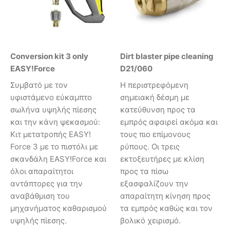
Conversion kit 3 only
Dirt blaster pipe cleaning
EASY!Force
D21/060
Συμβατό με τον
Η περιστρεφόμενη
υφιστάμενο εύκαμπτο
σημειακή δέσμη με
σωλήνα υψηλής πίεσης
κατεύθυνση προς τα
και την κάνη ψεκασμού:
εμπρός αφαιρεί ακόμα και
Κιτ μετατροπής EASY!
τους πιο επίμονους
Force 3 με το πιστόλι με
ρύπους. Οι τρεις
σκανδάλη EASY!Force και
εκτοξευτήρες με κλίση
όλοι απαραίτητοι
προς τα πίσω
αντάπτορες για την
εξασφαλίζουν την
αναβάθμιση του
απαραίτητη κίνηση προς
μηχανήματος καθαρισμού
τα εμπρός καθώς και τον
υψηλής πίεσης.
βολικό χειρισμό.