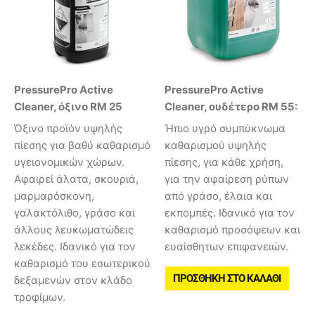
PressurePro Active
PressurePro Active
Cleaner, όξινο RM 25
Cleaner, ουδέτερο RM 55:
Όξινο προϊόν υψηλής
Ήπιο υγρό συμπύκνωμα
πίεσης για βαθύ καθαρισμό
καθαρισμού υψηλής
υγειονομικών χώρων.
πίεσης, για κάθε χρήση,
Αφαιρεί άλατα, σκουριά,
για την αφαίρεση ρύπων
μαρμαρόσκονη,
από γράσο, έλαια και
γαλακτόλιθο, γράσο και
εκπομπές. Ιδανικό για τον
άλλους λευκωματώδεις
καθαρισμό προσόψεων και
λεκέδες. Ιδανικό για τον
ευαίσθητων επιφανειών.
καθαρισμό του εσωτερικού
ΠΡΟΣΘΉΚΗ ΣΤΟ ΚΑΛΆΘΙ
δεξαμενών στον κλάδο
τροφίμων.