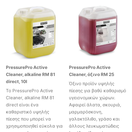
PressurePro Active
PressurePro Active
Cleaner, alkaline RM 81
Cleaner, όξινο RM 25
direct, 10l
Όξινο προϊόν υψηλής
Το PressurePro Active
πίεσης για βαθύ καθαρισμό
Cleaner, alkaline RM 81
υγειονομικών χώρων.
direct είναι ένα
Αφαιρεί άλατα, σκουριά,
καθαριστικό υψηλής
μαρμαρόσκονη,
πίεσης που μπορεί να
γαλακτόλιθο, γράσο και
χρησιμοποιηθεί εύκολα για
άλλους λευκωματώδεις