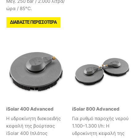
Μέγ. 250 bar / 2.000 λίτρα/
ώρα / 85°C.
ΔΙΑΒΆΣΤΕ ΠΕΡΙΣΣΌΤΕΡΑ
iSolar 400 Advanced
iSolar 800 Advanced
Η υδροκίνητη δισκοειδής
Για ρυθμό παροχής νερού
κεφαλή της βούρτσας
1.100–1.300 l/h: Η
iSolar 400 (πλάτος
υδροκίνητη κεφαλή της