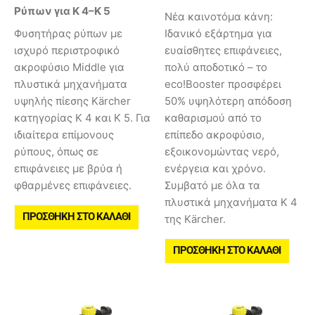
Ρύπων για K 4–K 5
Νέα καινοτόμα κάνη:
Φυσητήρας ρύπων με
Ιδανικό εξάρτημα για
ισχυρό περιστροφικό
ευαίσθητες επιφάνειες,
ακροφύσιο Middle για
πολύ αποδοτικό – το
πλυστικά μηχανήματα
eco!Booster προσφέρει
υψηλής πίεσης Kärcher
50% υψηλότερη απόδοση
κατηγορίας K 4 και K 5. Για
καθαρισμού από το
ιδιαίτερα επίμονους
επίπεδο ακροφύσιο,
ρύπους, όπως σε
εξοικονομώντας νερό,
επιφάνειες με βρύα ή
ενέργεια και χρόνο.
φθαρμένες επιφάνειες.
Συμβατό με όλα τα
πλυστικά μηχανήματα Κ 4
ΠΡΟΣΘΉΚΗ ΣΤΟ ΚΑΛΆΘΙ
της Kärcher.
ΠΡΟΣΘΉΚΗ ΣΤΟ ΚΑΛΆΘΙ