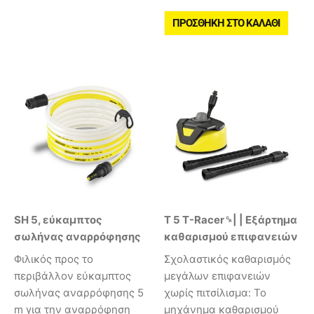
ΠΡΟΣΘΉΚΗ ΣΤΟ ΚΑΛΆΘΙ
SH 5, εύκαμπτος
T 5 T-Racer␍| | Εξάρτημα
σωλήνας αναρρόφησης
καθαρισμού επιφανειών
Φιλικός προς το
Σχολαστικός καθαρισμός
περιβάλλον εύκαμπτος
μεγάλων επιφανειών
σωλήνας αναρρόφησης 5
χωρίς πιτσίλισμα: Το
m για την αναρρόφηση
μηχάνημα καθαρισμού