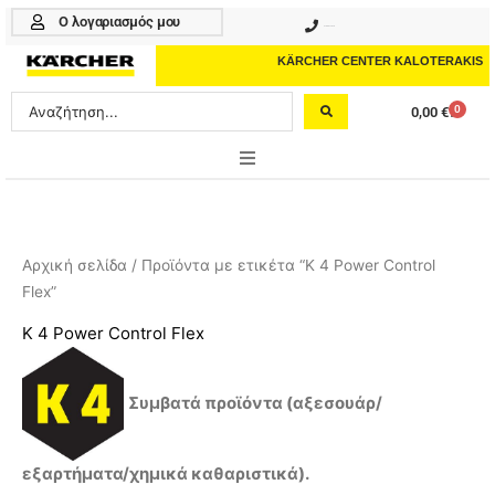
Μετάβαση
Ο λογαριασμός μου
210 4617070
στο
περιεχόμενο
KÄRCHER CENTER KALOTERAKIS
Search
0
0,00
€
Cart
...
ONLINE SHOP
HOME & GARDEN
Αρχική σελίδα
/ Προϊόντα με ετικέτα “K 4 Power Control
Flex”
PROFESSIONAL
K 4 Power Control Flex
ΑΞΕΣΟΥΑΡ
ΚΑΘΑΡΙΣΤΙΚΑ
Συμβατά προϊόντα (αξεσουάρ/
ΥΠΗΡΕΣΙΕΣ-ΝΕΑ-ΛΥΣΕΙΣ
εξαρτήματα/χημικά καθαριστικά).