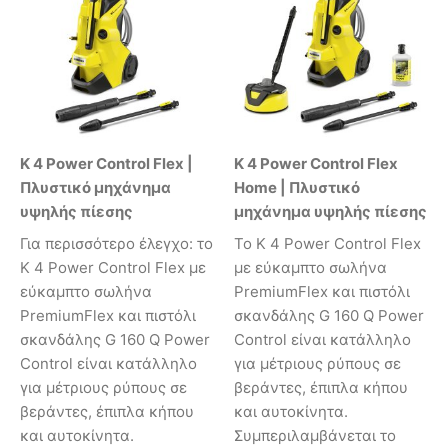
K 4 Power Control Flex |
K 4 Power Control Flex
Πλυστικό μηχάνημα
Home | Πλυστικό
υψηλής πίεσης
μηχάνημα υψηλής πίεσης
Για περισσότερο έλεγχο: το
Το K 4 Power Control Flex
K 4 Power Control Flex με
με εύκαμπτο σωλήνα
εύκαμπτο σωλήνα
PremiumFlex και πιστόλι
PremiumFlex και πιστόλι
σκανδάλης G 160 Q Power
σκανδάλης G 160 Q Power
Control είναι κατάλληλο
Control είναι κατάλληλο
για μέτριους ρύπους σε
για μέτριους ρύπους σε
βεράντες, έπιπλα κήπου
βεράντες, έπιπλα κήπου
και αυτοκίνητα.
και αυτοκίνητα.
Συμπεριλαμβάνεται το