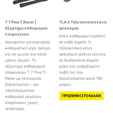
T 7 Plus T Racer |
TLA 4 Τηλεσκοπική κάνη
Εξάρτημα καθαρισμού
ψεκασμού
επιφανειών
Απλό καθάρισμα (σχεδόν)
Ακροφύσιο για κορυφαία
σε κάθε σημείο: Η
καθαριστική ισχύ, ακόμα
τηλεσκοπική κάνη
και σε γωνίες και κατά
ψεκασμού φτάνει εύκολα
μήκος ακμών: Το
σε δυσπρόσιτα σημεία
εξάρτημα καθαρισμού
χάρη στη ρυθμιζόμενη
επιφανειών T 7 Plus T-
λαβή της που
Racer με λειτουργία
περιστρέφεται κατά 180
ξεβγάλματος – για
μοίρες.
αποτελεσματικό
ΠΡΟΣΘΉΚΗ ΣΤΟ ΚΑΛΆΘΙ
καθαρισμό μεγάλων
επιφανειών χωρίς
πιτσίλισμα.