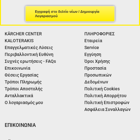
Εγγραφή στο δελτίο νέων / Δημιουργία
Λογαριασμού
KÄRCHER CENTER
ΠΛΗΡΟΦΟΡΙΕΣ
KALOTERAKIS
Εταιρεία
Επαγγελματικές Λύσεις
Service
Περιβαλλοντική Ευθύνη
Εγγύηση
Συχνές ερωτήσεις - FAQs
Όροι Χρήσης
Επικοινωνία
Προστασία
Θέσεις Εργασίας
Προσωπικών
Τρόποι Πληρωμής
Δεδομένων
Τρόποι Αποστολής
Πολιτική Cookies
Ανταλλακτικά
Πολιτική Απορρήτου
Ο λογαριασμός μου
Πολιτική Επιστροφών
Ασφάλεια Συναλλαγών
ΕΠΙΚΟΙΝΩΝΙΑ