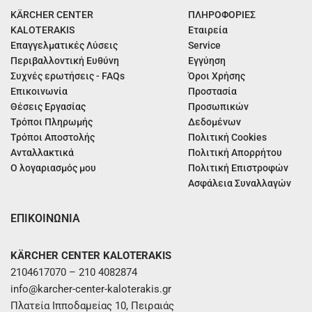
KÄRCHER CENTER
ΠΛΗΡΟΦΟΡΙΕΣ
KALOTERAKIS
Εταιρεία
Επαγγελματικές Λύσεις
Service
Περιβαλλοντική Ευθύνη
Εγγύηση
Συχνές ερωτήσεις - FAQs
Όροι Χρήσης
Επικοινωνία
Προστασία
Θέσεις Εργασίας
Προσωπικών
Τρόποι Πληρωμής
Δεδομένων
Τρόποι Αποστολής
Πολιτική Cookies
Ανταλλακτικά
Πολιτική Απορρήτου
Ο λογαριασμός μου
Πολιτική Επιστροφών
Ασφάλεια Συναλλαγών
ΕΠΙΚΟΙΝΩΝΙΑ
KÄRCHER CENTER KALOTERAKIS
2104617070 – 210 4082874
info@karcher-center-kaloterakis.gr
Πλατεία Ιπποδαμείας 10, Πειραιάς