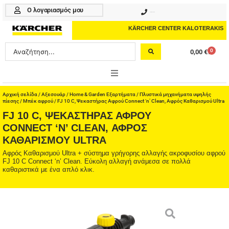
Μετάβαση
Ο λογαριασμός μου
210 4617070
στο
περιεχόμενο
KÄRCHER CENTER KALOTERAKIS
Search
0
0,00
€
Cart
...
ONLINE SHOP
Αρχική σελίδα
/
Αξεσουάρ
/
Home & Garden Εξαρτήματα
/
Πλυστικά μηχανήματα υψηλής
πίεσης
/
Μπέκ αφρού
/ FJ 10 C, Ψεκαστήρας Αφρού Connect ‘n’ Clean, Αφρός Καθαρισμού Ultra
FJ 10 C, ΨΕΚΑΣΤΉΡΑΣ ΑΦΡΟΎ
HOME & GARDEN
CONNECT ‘N’ CLEAN, ΑΦΡΌΣ
ΚΑΘΑΡΙΣΜΟΎ ULTRA
PROFESSIONAL
Αφρός Καθαρισμού Ultra + σύστημα γρήγορης αλλαγής ακροφυσίου αφρού
ΑΞΕΣΟΥΑΡ
FJ 10 C Connect ‘n’ Clean. Εύκολη αλλαγή ανάμεσα σε πολλά
καθαριστικά με ένα απλό κλικ.
ΚΑΘΑΡΙΣΤΙΚΑ
ΥΠΗΡΕΣΙΕΣ-ΝΕΑ-ΛΥΣΕΙΣ