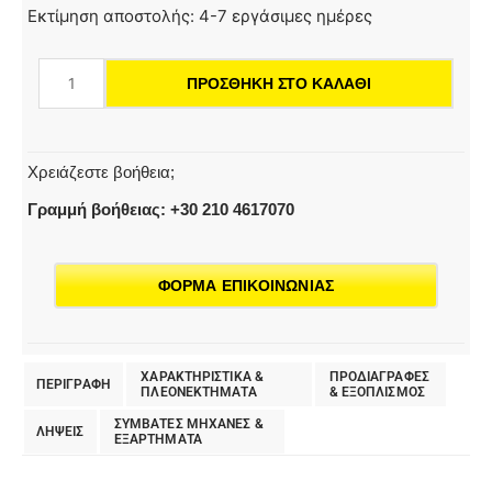
FJ
Εκτίμηση αποστολής: 4-7 εργάσιμες ημέρες
10
C,
ΠΡΟΣΘΉΚΗ ΣΤΟ ΚΑΛΆΘΙ
Ψεκαστήρας
Αφρού
Connect
'n'
Χρειάζεστε βοήθεια;
Clean,
Γραμμή βοήθειας: +30 210 4617070
Αφρός
Καθαρισμού
Ultra
ΦΟΡΜΑ ΕΠΙΚΟΙΝΩΝΙΑΣ
ποσότητα
ΧΑΡΑΚΤΗΡΙΣΤΙΚΑ &
ΠΡΟΔΙΑΓΡΑΦΕΣ
ΠΕΡΙΓΡΑΦΗ
ΠΛΕΟΝΕΚΤΗΜΑΤΑ
& EΞΟΠΛΙΣΜΟΣ
ΣΥΜΒΑΤΕΣ ΜΗΧΑΝΕΣ &
ΛΗΨΕΙΣ
ΕΞΑΡΤΗΜΑΤΑ