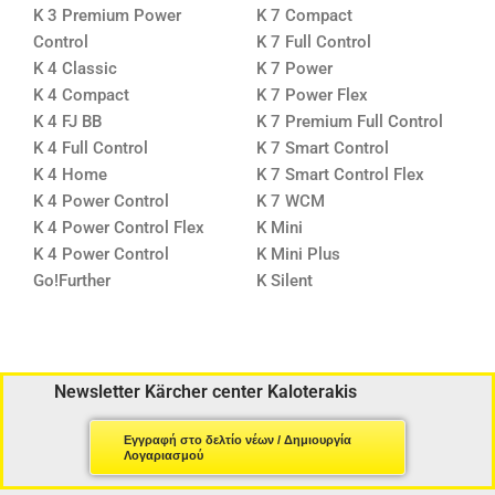
K 3 Premium Power
K 7 Compact
Control
K 7 Full Control
K 4 Classic
K 7 Power
K 4 Compact
K 7 Power Flex
K 4 FJ BB
K 7 Premium Full Control
K 4 Full Control
K 7 Smart Control
K 4 Home
K 7 Smart Control Flex
K 4 Power Control
K 7 WCM
K 4 Power Control Flex
K Mini
K 4 Power Control
K Mini Plus
Go!Further
K Silent
Newsletter Kärcher center Kaloterakis
Εγγραφή στο δελτίο νέων / Δημιουργία
Λογαριασμού