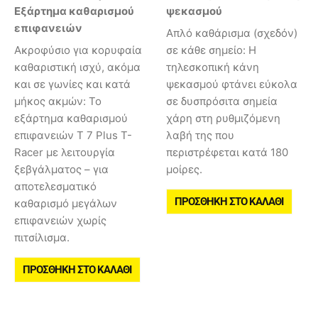
Εξάρτημα καθαρισμού
ψεκασμού
επιφανειών
Απλό καθάρισμα (σχεδόν)
Ακροφύσιο για κορυφαία
σε κάθε σημείο: Η
καθαριστική ισχύ, ακόμα
τηλεσκοπική κάνη
και σε γωνίες και κατά
ψεκασμού φτάνει εύκολα
μήκος ακμών: Το
σε δυσπρόσιτα σημεία
εξάρτημα καθαρισμού
χάρη στη ρυθμιζόμενη
επιφανειών T 7 Plus T-
λαβή της που
Racer με λειτουργία
περιστρέφεται κατά 180
ξεβγάλματος – για
μοίρες.
αποτελεσματικό
ΠΡΟΣΘΉΚΗ ΣΤΟ ΚΑΛΆΘΙ
καθαρισμό μεγάλων
επιφανειών χωρίς
πιτσίλισμα.
ΠΡΟΣΘΉΚΗ ΣΤΟ ΚΑΛΆΘΙ