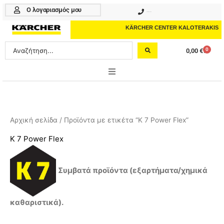
Μετάβαση
Ο λογαριασμός μου
210 4617070
στο
περιεχόμενο
KÄRCHER CENTER KALOTERAKIS
Search
0
0,00
€
Cart
...
ONLINE SHOP
HOME & GARDEN
Αρχική σελίδα
/ Προϊόντα με ετικέτα “K 7 Power Flex”
PROFESSIONAL
K 7 Power Flex
ΑΞΕΣΟΥΑΡ
Συμβατά προϊόντα (εξαρτήματα/χημικά
ΚΑΘΑΡΙΣΤΙΚΑ
ΥΠΗΡΕΣΙΕΣ-ΝΕΑ-ΛΥΣΕΙΣ
καθαριστικά).