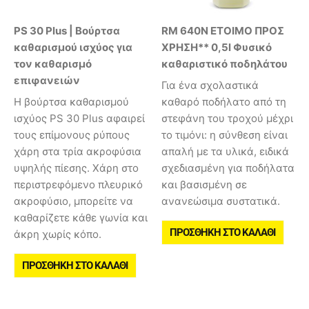
PS 30 Plus | Βούρτσα
RM 640N ΕΤΟΙΜΟ ΠΡΟΣ
καθαρισμού ισχύος για
ΧΡΗΣΗ** 0,5l Φυσικό
τον καθαρισμό
καθαριστικό ποδηλάτου
επιφανειών
Για ένα σχολαστικά
Η βούρτσα καθαρισμού
καθαρό ποδήλατο από τη
ισχύος PS 30 Plus αφαιρεί
στεφάνη του τροχού μέχρι
τους επίμονους ρύπους
το τιμόνι: η σύνθεση είναι
χάρη στα τρία ακροφύσια
απαλή με τα υλικά, ειδικά
υψηλής πίεσης. Χάρη στο
σχεδιασμένη για ποδήλατα
περιστρεφόμενο πλευρικό
και βασισμένη σε
ακροφύσιο, μπορείτε να
ανανεώσιμα συστατικά.
καθαρίζετε κάθε γωνία και
ΠΡΟΣΘΉΚΗ ΣΤΟ ΚΑΛΆΘΙ
άκρη χωρίς κόπο.
ΠΡΟΣΘΉΚΗ ΣΤΟ ΚΑΛΆΘΙ