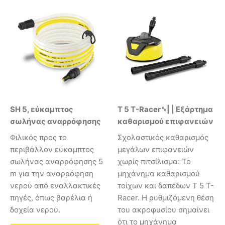
SH 5, εύκαμπτος
T 5 T-Racer␍| | Εξάρτημα
σωλήνας αναρρόφησης
καθαρισμού επιφανειών
Φιλικός προς το
Σχολαστικός καθαρισμός
περιβάλλον εύκαμπτος
μεγάλων επιφανειών
σωλήνας αναρρόφησης 5
χωρίς πιτσίλισμα: Το
m για την αναρρόφηση
μηχάνημα καθαρισμού
νερού από εναλλακτικές
τοίχων και δαπέδων Τ 5 T-
πηγές, όπως βαρέλια ή
Racer. Η ρυθμιζόμενη θέση
δοχεία νερού.
του ακροφυσίου σημαίνει
ότι το μηχάνημα