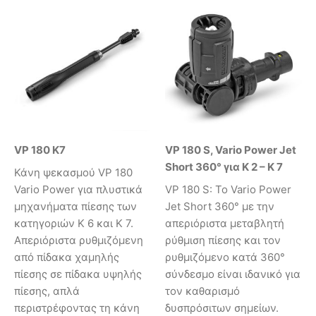
VP 180 K7
VP 180 S, Vario Power Jet
Short 360° για K 2 – K 7
Κάνη ψεκασμού VP 180
Vario Power για πλυστικά
VP 180 S: Το Vario Power
μηχανήματα πίεσης των
Jet Short 360° με την
κατηγοριών K 6 και K 7.
απεριόριστα μεταβλητή
Απεριόριστα ρυθμιζόμενη
ρύθμιση πίεσης και τον
από πίδακα χαμηλής
ρυθμιζόμενο κατά 360°
πίεσης σε πίδακα υψηλής
σύνδεσμο είναι ιδανικό για
πίεσης, απλά
τον καθαρισμό
περιστρέφοντας τη κάνη
δυσπρόσιτων σημείων.