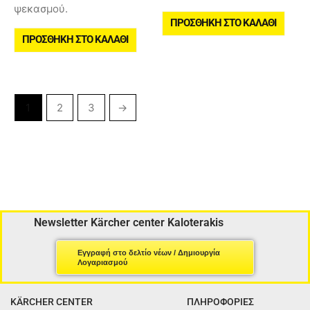
ψεκασμού.
ΠΡΟΣΘΉΚΗ ΣΤΟ ΚΑΛΆΘΙ
ΠΡΟΣΘΉΚΗ ΣΤΟ ΚΑΛΆΘΙ
1
2
3
→
Newsletter Kärcher center Kaloterakis
Εγγραφή στο δελτίο νέων / Δημιουργία
Λογαριασμού
KÄRCHER CENTER
ΠΛΗΡΟΦΟΡΙΕΣ