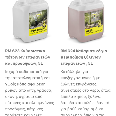
RM 623 Καθαριστικό
RM 624 Καθαριστικό για
πέτρινων επιφανειών
περιποίηση ξύλινων
και προσόψεων, 5L
επιφανειών , 5L
Ισχυρό καθαριστικό για
Κατάλληλο για
την αποτελεσματική και
επεξεργασμένες ή μη,
χωρίς κόπο αφαίρεση
ξύλινες επιφάνειες,
ρύπων από λίπη, γράσσα,
ανθεκτικές στο νερό, όπως
σκόνη, υγρασία από
έπιπλα κήπου, ξύλινα
πέτρινες και αλουμινένιες
δάπεδα και αυλές. Ιδανικό
προσόψεις, πέτρινες
για βαθύ καθαρισμό και
ταράτσες και άλλες
παράλληλα ήπιο για τις