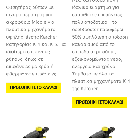
Φυσητήρας ρύπων με
Ιδανικό εξάρτημα για
ισχυρό περιστροφικό
ευαίσθητες επιφάνειες,
ακροφύσιο Middle για
πολύ αποδοτικό – το
πλυστικά μηχανήματα
eco!Booster προσφέρει
υψηλής πίεσης Kärcher
50% υψηλότερη απόδοση
κατηγορίας K 4 και K 5. Για
καθαρισμού από το
ιδιαίτερα επίμονους
επίπεδο ακροφύσιο,
ρύπους, όπως σε
εξοικονομώντας νερό,
επιφάνειες με βρύα ή
ενέργεια και χρόνο.
φθαρμένες επιφάνειες.
Συμβατό με όλα τα
πλυστικά μηχανήματα Κ 4
ΠΡΟΣΘΉΚΗ ΣΤΟ ΚΑΛΆΘΙ
της Kärcher.
ΠΡΟΣΘΉΚΗ ΣΤΟ ΚΑΛΆΘΙ