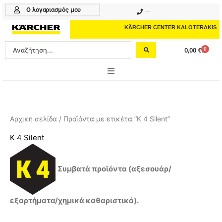
Μετάβαση
Ο λογαριασμός μου
210 4617070
στο
περιεχόμενο
KÄRCHER CENTER KALOTERAKIS
Search
0
0,00
€
Cart
...
ONLINE SHOP
HOME & GARDEN
Αρχική σελίδα
/ Προϊόντα με ετικέτα “K 4 Silent”
PROFESSIONAL
K 4 Silent
ΑΞΕΣΟΥΑΡ
Συμβατά προϊόντα (αξεσουάρ/
ΚΑΘΑΡΙΣΤΙΚΑ
ΥΠΗΡΕΣΙΕΣ-ΝΕΑ-ΛΥΣΕΙΣ
εξαρτήματα/χημικά καθαριστικά).