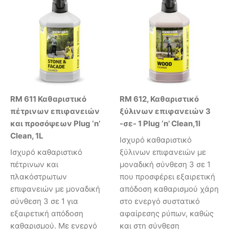
RM 611 Καθαριστικό
RM 612, Καθαριστικό
πέτρινων επιφανειών
ξύλινων επιφανειών 3
και προσόψεων Plug ‘n’
-σε- 1 Plug ‘n’ Clean,1l
Clean, 1L
Ισχυρό καθαριστικό
Ισχυρό καθαριστικό
ξύλινων επιφανειών με
πέτρινων και
μοναδική σύνθεση 3 σε 1
πλακόστρωτων
που προσφέρει εξαιρετική
επιφανειών με μοναδική
απόδοση καθαρισμού χάρη
σύνθεση 3 σε 1 για
στο ενεργό συστατικό
εξαιρετική απόδοση
αφαίρεσης ρύπων, καθώς
καθαρισμού. Με ενεργό
και στη σύνθεση