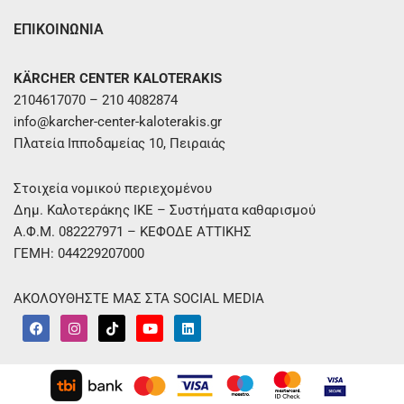
ΕΠΙΚΟΙΝΩΝΙΑ
KÄRCHER CENTER KALOTERAKIS
2104617070 – 210 4082874
info@karcher-center-kaloterakis.gr
Πλατεία Ιπποδαμείας 10, Πειραιάς
Στοιχεία νομικού περιεχομένου
Δημ. Καλοτεράκης ΙΚΕ – Συστήματα καθαρισμού
Α.Φ.Μ. 082227971 – ΚΕΦΟΔΕ ΑΤΤΙΚΗΣ
ΓΕΜΗ: 044229207000
ΑΚΟΛΟΥΘΗΣΤΕ ΜΑΣ ΣΤΑ SOCIAL MEDIA
F
I
T
Y
L
a
n
i
o
i
c
s
k
u
n
e
t
t
t
k
b
a
o
u
e
o
g
k
b
d
o
r
e
i