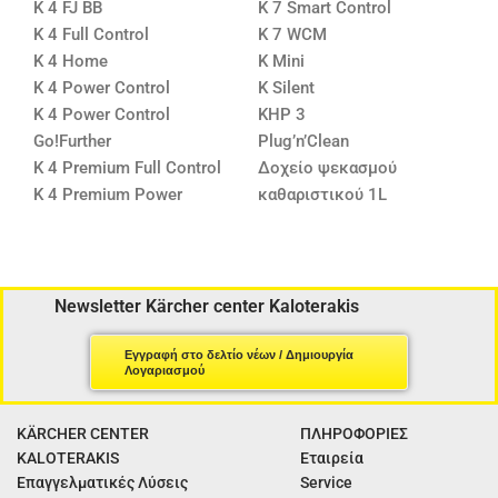
K 4 FJ BB
K 7 Smart Control
K 4 Full Control
K 7 WCM
K 4 Home
K Mini
K 4 Power Control
K Silent
K 4 Power Control
KHP 3
Go!Further
Plug’n’Clean
K 4 Premium Full Control
Δοχείο ψεκασμού
K 4 Premium Power
καθαριστικού 1L
Newsletter Kärcher center Kaloterakis
Εγγραφή στο δελτίο νέων / Δημιουργία
Λογαριασμού
KÄRCHER CENTER
ΠΛΗΡΟΦΟΡΙΕΣ
KALOTERAKIS
Εταιρεία
Επαγγελματικές Λύσεις
Service