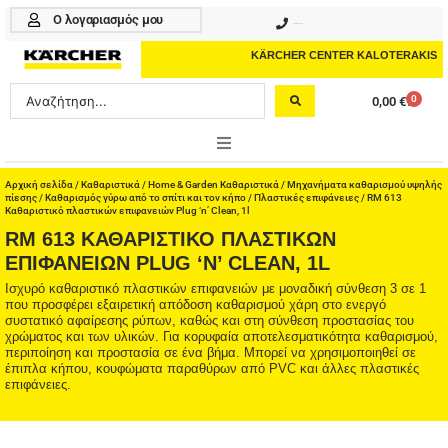
Μετάβαση
Ο λογαριασμός μου
210 4617070
στο
περιεχόμενο
KÄRCHER CENTER KALOTERAKIS
Search
0
0,00
€
Cart
...
ONLINE SHOP
Αρχική σελίδα
/
Καθαριστικά
/
Home & Garden Καθαριστικά
/
Μηχανήματα καθαρισμού υψηλής
πίεσης
/
Καθαρισμός γύρω από το σπίτι και τον κήπο
/
Πλαστικές επιφάνειες
/ RM 613
Καθαριστικό πλαστικών επιφανειών Plug ‘n’ Clean, 1l
HOME & GARDEN
RM 613 ΚΑΘΑΡΙΣΤΙΚΌ ΠΛΑΣΤΙΚΏΝ
ΕΠΙΦΑΝΕΙΏΝ PLUG ‘N’ CLEAN, 1L
PROFESSIONAL
Ισχυρό καθαριστικό πλαστικών επιφανειών με μοναδική σύνθεση 3 σε 1
που προσφέρει εξαιρετική απόδοση καθαρισμού χάρη στο ενεργό
ΑΞΕΣΟΥΑΡ
συστατικό αφαίρεσης ρύπων, καθώς και στη σύνθεση προστασίας του
χρώματος και των υλικών. Για κορυφαία αποτελεσματικότητα καθαρισμού,
περιποίηση και προστασία σε ένα βήμα. Μπορεί να χρησιμοποιηθεί σε
ΚΑΘΑΡΙΣΤΙΚΑ
έπιπλα κήπου, κουφώματα παραθύρων από PVC και άλλες πλαστικές
επιφάνειες.
ΥΠΗΡΕΣΙΕΣ-ΝΕΑ-ΛΥΣΕΙΣ