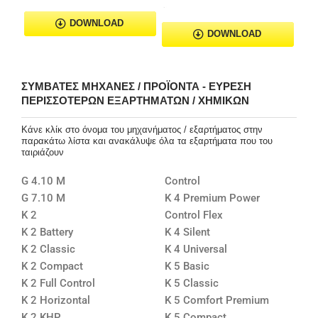
DOWNLOAD
DOWNLOAD
ΣΥΜΒΑΤΈΣ ΜΗΧΑΝΈΣ / ΠΡΟΪΌΝΤΑ - ΕΎΡΕΣΗ
ΠΕΡΙΣΣΌΤΕΡΩΝ ΕΞΑΡΤΗΜΆΤΩΝ / ΧΗΜΙΚΏΝ
Κάνε κλίκ στο όνομα του μηχανήματος / εξαρτήματος στην
παρακάτω λίστα και ανακάλυψε όλα τα εξαρτήματα που του
ταιριάζουν
G 4.10 M
Control
G 7.10 M
K 4 Premium Power
K 2
Control Flex
K 2 Battery
K 4 Silent
K 2 Classic
K 4 Universal
K 2 Compact
K 5 Basic
K 2 Full Control
K 5 Classic
K 2 Horizontal
K 5 Comfort Premium
K 2 KHP
K 5 Compact