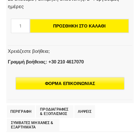
613
ημέρες
Καθαριστικό
πλαστικών
ΠΡΟΣΘΉΚΗ ΣΤΟ ΚΑΛΆΘΙ
επιφανειών
Plug
'n'
Clean,
Χρειάζεστε βοήθεια;
1l
Γραμμή βοήθειας: +30 210 4617070
ποσότητα
ΦΟΡΜΑ ΕΠΙΚΟΙΝΩΝΙΑΣ
ΠΡΟΔΙΑΓΡΑΦΕΣ
ΠΕΡΙΓΡΑΦΗ
ΛΗΨΕΙΣ
& EΞΟΠΛΙΣΜΟΣ
ΣΥΜΒΑΤΕΣ ΜΗΧΑΝΕΣ &
ΕΞΑΡΤΗΜΑΤΑ