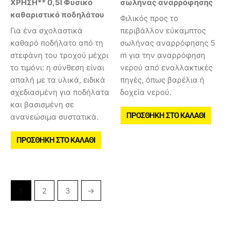
ΧΡΗΣΗ** 0,5l Φυσικό
σωλήνας αναρρόφησης
καθαριστικό ποδηλάτου
Φιλικός προς το
Για ένα σχολαστικά
περιβάλλον εύκαμπτος
καθαρό ποδήλατο από τη
σωλήνας αναρρόφησης 5
στεφάνη του τροχού μέχρι
m για την αναρρόφηση
το τιμόνι: η σύνθεση είναι
νερού από εναλλακτικές
απαλή με τα υλικά, ειδικά
πηγές, όπως βαρέλια ή
σχεδιασμένη για ποδήλατα
δοχεία νερού.
και βασισμένη σε
ΠΡΟΣΘΉΚΗ ΣΤΟ ΚΑΛΆΘΙ
ανανεώσιμα συστατικά.
ΠΡΟΣΘΉΚΗ ΣΤΟ ΚΑΛΆΘΙ
1
2
3
→