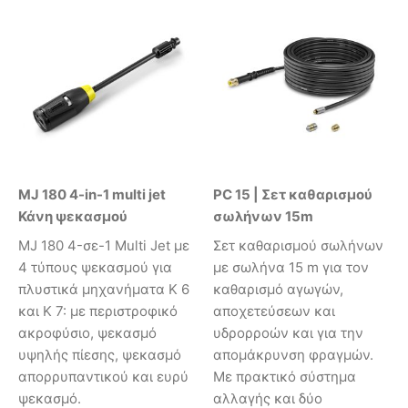
MJ 180 4-in-1 multi jet
PC 15 | Σετ καθαρισμού
Κάνη ψεκασμού
σωλήνων 15m
MJ 180 4-σε-1 Multi Jet με
Σετ καθαρισμού σωλήνων
4 τύπους ψεκασμού για
με σωλήνα 15 m για τον
πλυστικά μηχανήματα K 6
καθαρισμό αγωγών,
και K 7: με περιστροφικό
αποχετεύσεων και
ακροφύσιο, ψεκασμό
υδρορροών και για την
υψηλής πίεσης, ψεκασμό
απομάκρυνση φραγμών.
απορρυπαντικού και ευρύ
Με πρακτικό σύστημα
ψεκασμό.
αλλαγής και δύο