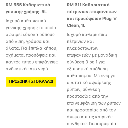
RM 555 Καθαριστικό
RM 611 Καθαριστικό
γενικής χρήσης, 5L
πέτρινων επιφανειών
και προσόψεων Plug ‘n’
Ισχυρό καθαριστικό
Clean, 1L
γενικής χρήσης το οποίο
αφαιρεί εύκολα ρύπους
Ισχυρό καθαριστικό
από λίπη, γράσσα και
πέτρινων και
άλατα. Για έπιπλα κήπου,
πλακόστρωτων
οχήματα, προσόψεις και
επιφανειών με μοναδική
παντός τύπου επιφάνειες
σύνθεση 3 σε 1 για
ανθεκτικές στο νερό.
εξαιρετική απόδοση
καθαρισμού. Με ενεργό
ΠΡΟΣΘΉΚΗ ΣΤΟ ΚΑΛΆΘΙ
συστατικό αφαίρεσης
ρύπων, σύνθεση
προστασίας από την
επανεμφάνιση των ρύπων
και προστασίας από τον
άνεμο και τις καιρικές
συνθήκες. Για κορυφαία