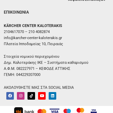
ΕΠΙΚΟΙΝΩΝΙΑ
KÄRCHER CENTER KALOTERAKIS
2104617070 – 210 4082874
info@karcher-center-kaloterakis.gr
Πλατεία Ιπποδαμείας 10, Πειραιάς
Στοιχεία νομικού περιεχομένου
Δημ. Καλοτεράκης ΙΚΕ – Συστήματα καθαρισμού
Α.Φ.Μ. 082227971 – ΚΕΦΟΔΕ ΑΤΤΙΚΗΣ
ΓΕΜΗ: 044229207000
ΑΚΟΛΟΥΘΗΣΤΕ ΜΑΣ ΣΤΑ SOCIAL MEDIA
F
I
T
Y
L
a
n
i
o
i
c
s
k
u
n
e
t
t
t
k
b
a
o
u
e
o
g
k
b
d