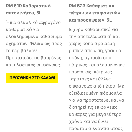
RM 619 Καθαριστικό
RM 623 Καθαριστικό
αυτοκινήτου, 5L
πέτρινων επιφανειών
και προσόψεων, 5L
Ήπιο αλκαλικό αφρογόνο
καθαριστικό για
Ισχυρό καθαριστικό για
ολοκληρωμένο καθαρισμό
την αποτελεσματική και
οχημάτων. Φιλικό ως προς
χωρίς κόπο αφαίρεση
το περιβάλλον.
ρύπων από λίπη, γράσσα,
Προστατεύει τις βαμμένες
σκόνη, υγρασία από
και πλαστικές επιφάνειες.
πέτρινες και αλουμινένιες
προσόψεις, πέτρινες
ΠΡΟΣΘΉΚΗ ΣΤΟ ΚΑΛΆΘΙ
ταράτσες και άλλες
επιφάνειες από πέτρα. Με
εξειδικευμένη φόρμουλα
για να προστατεύει και να
διατηρεί τις επιφάνειες
καθαρές για μεγαλύτερο
χρόνο και να δίνει
προστασία ενάντια στους