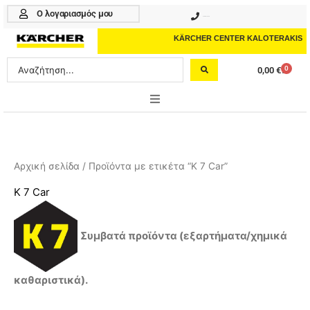
Μετάβαση
Ο λογαριασμός μου
210 4617070
στο
περιεχόμενο
KÄRCHER CENTER KALOTERAKIS
Search
0
0,00
€
Cart
...
ONLINE SHOP
HOME & GARDEN
Αρχική σελίδα
/ Προϊόντα με ετικέτα “K 7 Car”
PROFESSIONAL
K 7 Car
ΑΞΕΣΟΥΑΡ
Συμβατά προϊόντα (εξαρτήματα/χημικά
ΚΑΘΑΡΙΣΤΙΚΑ
ΥΠΗΡΕΣΙΕΣ-ΝΕΑ-ΛΥΣΕΙΣ
καθαριστικά).