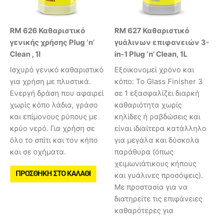
RM 626 Καθαριστικό
RM 627 Καθαριστικό
γενικής χρήσης Plug ‘n’
γυάλινων επιφανειών 3-
Clean , 1l
in-1 Plug ‘n’ Clean, 1L
Ισχυρό γενικό καθαριστικό
Εξοικονομεί χρόνο και
για χρήση με πλυστικά.
κόπο: Το Glass Finisher 3
Ενεργή δράση που αφαιρεί
σε 1 εξασφαλίζει διαρκή
χωρίς κόπο λάδια, γράσο
καθαριότητα χωρίς
και επίμονους ρύπους με
κηλίδες ή ραβδώσεις και
κρύο νερό. Για χρήση σε
είναι ιδιαίτερα κατάλληλο
όλο το σπίτι και τον κήπο
για μεγάλα και δύσκολα
και σε οχήματα.
παράθυρα (όπως
χειμωνιάτικους κήπους
ΠΡΟΣΘΉΚΗ ΣΤΟ ΚΑΛΆΘΙ
και γυάλινες προσόψεις).
Με προστασία για να
διατηρείτε τις επιφάνειες
καθαρότερες για