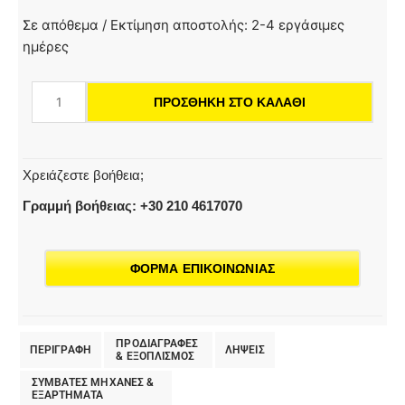
RM
Σε απόθεμα / Εκτίμηση αποστολής: 2-4 εργάσιμες
624
ημέρες
Καθαριστικό
για
ΠΡΟΣΘΉΚΗ ΣΤΟ ΚΑΛΆΘΙ
περιποίηση
ξύλινων
επιφανειών
,
Χρειάζεστε βοήθεια;
5L
Γραμμή βοήθειας: +30 210 4617070
ποσότητα
ΦΟΡΜΑ ΕΠΙΚΟΙΝΩΝΙΑΣ
ΠΡΟΔΙΑΓΡΑΦΕΣ
ΠΕΡΙΓΡΑΦΗ
ΛΗΨΕΙΣ
& EΞΟΠΛΙΣΜΟΣ
ΣΥΜΒΑΤΕΣ ΜΗΧΑΝΕΣ &
ΕΞΑΡΤΗΜΑΤΑ