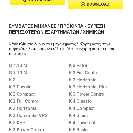
DOWNLOAD
ΣΥΜΒΑΤΈΣ ΜΗΧΑΝΈΣ / ΠΡΟΪΌΝΤΑ - ΕΎΡΕΣΗ
ΠΕΡΙΣΣΌΤΕΡΩΝ ΕΞΑΡΤΗΜΆΤΩΝ / ΧΗΜΙΚΏΝ
Κάνε κλίκ στο όνομα του μηχανήματος / εξαρτήματος στην
παρακάτω λίστα και ανακάλυψε όλα τα εξαρτήματα που του
ταιριάζουν
G 4.10 M
K 3 FJ BB
G 7.10 M
K 3 Full Control
K 2
K 3 Horizontal
K 2 Classic
K 3 Horizontal Plus
K 2 Compact
K 3 Power Control
K 2 Full Control
K 4 Classic
K 2 Horizontal
K 4 Compact
K 2 Horizontal VPS
K 4 Silent
K 2 KHP
K 4 Universal
K 2 Power Control
K 5 Basic