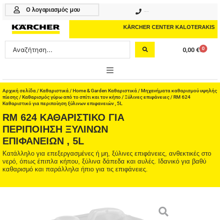
Μετάβαση
Ο λογαριασμός μου
210 4617070
στο
περιεχόμενο
KÄRCHER CENTER KALOTERAKIS
Search
0
0,00
€
Cart
...
ONLINE SHOP
Αρχική σελίδα
/
Καθαριστικά
/
Home & Garden Καθαριστικά
/
Μηχανήματα καθαρισμού υψηλής
πίεσης
/
Καθαρισμός γύρω από το σπίτι και τον κήπο
/
Ξύλινες επιφάνειες
/ RM 624
Καθαριστικό για περιποίηση ξύλινων επιφανειών , 5L
HOME & GARDEN
RM 624 ΚΑΘΑΡΙΣΤΙΚΌ ΓΙΑ
ΠΕΡΙΠΟΊΗΣΗ ΞΎΛΙΝΩΝ
PROFESSIONAL
ΕΠΙΦΑΝΕΙΏΝ , 5L
Κατάλληλο για επεξεργασμένες ή μη, ξύλινες επιφάνειες, ανθεκτικές στο
ΑΞΕΣΟΥΑΡ
νερό, όπως έπιπλα κήπου, ξύλινα δάπεδα και αυλές. Ιδανικό για βαθύ
καθαρισμό και παράλληλα ήπιο για τις επιφάνειες.
ΚΑΘΑΡΙΣΤΙΚΑ
ΥΠΗΡΕΣΙΕΣ-ΝΕΑ-ΛΥΣΕΙΣ