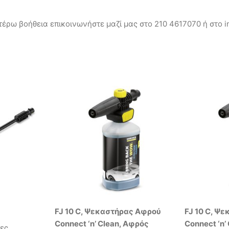
έρω βοήθεια επικοινωνήστε μαζί μας στο 210 4617070 ή στο in
FJ 10 C, Ψεκαστήρας Αφρού
FJ 10 C, Ψ
Connect ‘n’ Clean, Αφρός
Connect ‘n’
τες