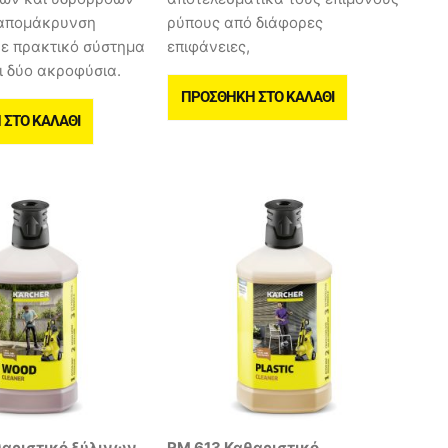
ν απομάκρυνση
ρύπους από διάφορες
ε πρακτικό σύστημα
επιφάνειες,
ι δύο ακροφύσια.
ΠΡΟΣΘΉΚΗ ΣΤΟ ΚΑΛΆΘΙ
ΣΤΟ ΚΑΛΆΘΙ
θαριστικό ξύλινων
RM 613 Καθαριστικό