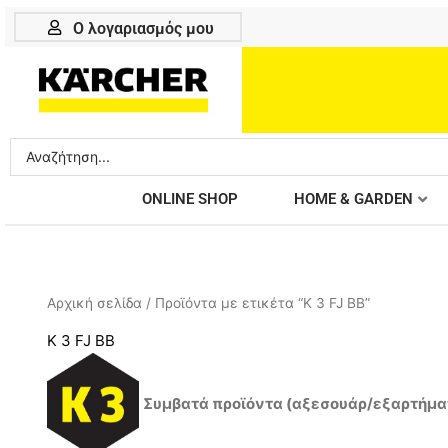
Μετάβαση
Ο λογαριασμός μου
στο
περιεχόμενο
Search
...
ONLINE SHOP
HOME & GARDEN
Αρχική σελίδα
/ Προϊόντα με ετικέτα “K 3 FJ BB”
K 3 FJ BB
Συμβατά προϊόντα (αξεσουάρ/εξαρτήματ