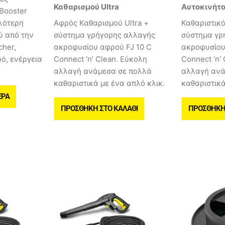
Καθαρισμού Ultra
Αυτοκινήτου
!Booster
λότερη
Αφρός Καθαρισμού Ultra +
Καθαριστικό
ύ από την
σύστημα γρήγορης αλλαγής
σύστημα γρ
cher,
ακροφυσίου αφρού FJ 10 C
ακροφυσίου
ό, ενέργεια
Connect ‘n’ Clean. Εύκολη
Connect ‘n’
αλλαγή ανάμεσα σε πολλά
αλλαγή ανά
καθαριστικά με ένα απλό κλικ.
καθαριστικά
ΕΡΑ
ΠΡΟΣΘΉΚΗ ΣΤΟ ΚΑΛΆΘΙ
ΠΡΟΣΘΉΚΗ 