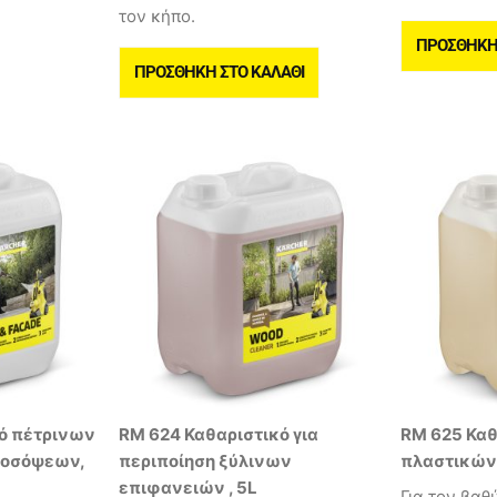
τον κήπο.
ΠΡΟΣΘΉΚΗ 
ΠΡΟΣΘΉΚΗ ΣΤΟ ΚΑΛΆΘΙ
ό πέτρινων
RM 624 Καθαριστικό για
RM 625 Καθ
ροσόψεων,
περιποίηση ξύλινων
πλαστικών
επιφανειών , 5L
Για τον βαθ