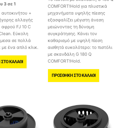
 3 σε 1
COMFORT!Hold για πλυστικά
 αυτοκινήτου +
μηχανήματα υψηλής πίεσης
ήγορης αλλαγής
εξασφαλίζει μέγιστη άνεση
 αφρού FJ 10 C
μειώνοντας τη δύναμη
 Clean. Εύκολη
συγκράτησης. Κάνει τον
μεσα σε πολλά
καθαρισμό με υψηλή πίεση
 με ένα απλό κλικ.
αισθητά ευκολότερο: το πιστόλι
με σκανδάλη G 180 Q
COMFORT!Hold.
ΣΤΟ ΚΑΛΆΘΙ
ΠΡΟΣΘΉΚΗ ΣΤΟ ΚΑΛΆΘΙ