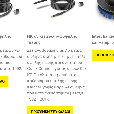
υψηλής
HK 7.5 Κιτ Σωλήνα υψηλής
Interchang
πίεσης
car +amp; b
 μέτρων για
Σετ αναβάθμισης με 7,5 μέτρα
ΠΡΟΣΘΉΚΗ 
 καθαρισμού
σωλήνα υψηλής πίεσης, πιστόλι
her που
υψηλής πίεσης και αντάπτορα
τά το 1992.
Quick Connect για τις σειρές Κ2-
Κ7. Για όλα τα μηχανήματα
καθαρισμού υψηλής πίεσης
ΆΘΙ
Kärcher χωρίς καρούλι σωλήνα
που κατασκευάστηκαν μεταξύ
1992 – 2017.
ΠΡΟΣΘΉΚΗ ΣΤΟ ΚΑΛΆΘΙ