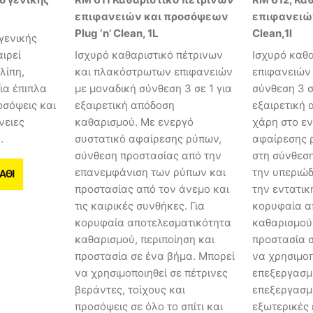
επιφανειών και προσόψεων
επιφανειών 
Plug ‘n’ Clean, 1L
Clean,1l
γενικής
ιρεί
Ισχυρό καθαριστικό πέτρινων
Ισχυρό καθα
λίπη,
και πλακόστρωτων επιφανειών
επιφανειών
ια έπιπλα
με μοναδική σύνθεση 3 σε 1 για
σύνθεση 3 σ
οσόψεις και
εξαιρετική απόδοση
εξαιρετική
νειες
καθαρισμού. Με ενεργό
χάρη στο ε
.
συστατικό αφαίρεσης ρύπων,
αφαίρεσης 
σύνθεση προστασίας από την
στη σύνθεσ
επανεμφάνιση των ρύπων και
την υπεριώδ
ΆΘΙ
προστασίας από τον άνεμο και
την εντατικ
τις καιρικές συνθήκες. Για
κορυφαία α
κορυφαία αποτελεσματικότητα
καθαρισμού,
καθαρισμού, περιποίηση και
προστασία σ
προστασία σε ένα βήμα. Μπορεί
να χρησιμοπ
να χρησιμοποιηθεί σε πέτρινες
επεξεργασμ
βεράντες, τοίχους και
επεξεργασμ
προσόψεις σε όλο το σπίτι και
εξωτερικές 