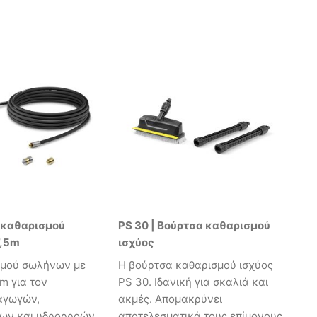
τ καθαρισμού
PS 30 | Βούρτσα καθαρισμού
,5m
ισχύος
σμού σωλήνων με
Η βούρτσα καθαρισμού ισχύος
m για τον
PS 30. Ιδανική για σκαλιά και
αγωγών,
ακμές. Aπομακρύνει
ων και υδρορροών
αποτελεσματικά τους επίμονους