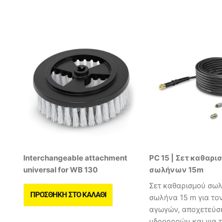
Interchangeable attachment
PC 15 | Σετ καθαρι
universal for WB 130
σωλήνων 15m
Σετ καθαρισμού σω
ΠΡΟΣΘΉΚΗ ΣΤΟ ΚΑΛΆΘΙ
σωλήνα 15 m για το
αγωγών, αποχετεύσ
υδρορροών και για 