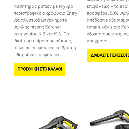
Φυσητήρας ρύπων με ισχυρό
επιφάνειες – το eco
περιστροφικό ακροφύσιο Entry
προσφέρει 50% υψη
για πλυστικά μηχανήματα
απόδοση καθαρισμο
υψηλής πίεσης Kärcher
τυπική κάνη της Kär
κατηγορίας K 2 και K 3. Για
εξοικονομώντας νερ
ιδιαίτερα επίμονους ρύπους,
και χρόνο.
όπως σε επιφάνειες με βρύα ή
φθαρμένες επιφάνειες.
ΔΙΑΒΆΣΤΕ ΠΕΡΙΣΣΌΤ
ΠΡΟΣΘΉΚΗ ΣΤΟ ΚΑΛΆΘΙ