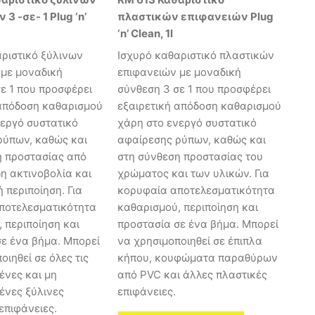
3 -σε- 1 Plug ‘n’
πλαστικών επιφανειών Plug
‘n’ Clean, 1l
ριστικό ξύλινων
Ισχυρό καθαριστικό πλαστικών
 με μοναδική
επιφανειών με μοναδική
ε 1 που προσφέρει
σύνθεση 3 σε 1 που προσφέρει
 απόδοση καθαρισμού
εξαιρετική απόδοση καθαρισμού
νεργό συστατικό
χάρη στο ενεργό συστατικό
ρύπων, καθώς και
αφαίρεσης ρύπων, καθώς και
η προστασίας από
στη σύνθεση προστασίας του
η ακτινοβολία και
χρώματος και των υλικών. Για
ή περιποίηση. Για
κορυφαία αποτελεσματικότητα
ποτελεσματικότητα
καθαρισμού, περιποίηση και
 περιποίηση και
προστασία σε ένα βήμα. Μπορεί
ε ένα βήμα. Μπορεί
να χρησιμοποιηθεί σε έπιπλα
οιηθεί σε όλες τις
κήπου, κουφώματα παραθύρων
ένες και μη
από PVC και άλλες πλαστικές
ένες ξύλινες
επιφάνειες.
επιφάνειες.