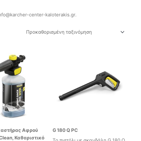
fo@karcher-center-kaloterakis.gr.
εκαστήρας Αφρού
G 180 Q PC
 Clean, Καθαριστικό
Το πιστόλι με σκανδάλη G 180 Q