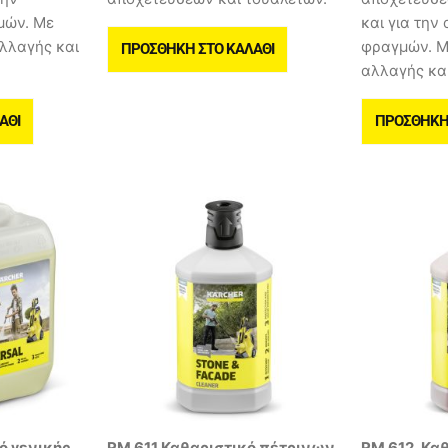
μών. Με
και για τη
λλαγής και
φραγμών. Μ
ΠΡΟΣΘΉΚΗ ΣΤΟ ΚΑΛΆΘΙ
αλλαγής κα
ΆΘΙ
ΠΡΟΣΘΉΚΗ 
ό γενικής
RM 611 Καθαριστικό πέτρινων
RM 612, Κα