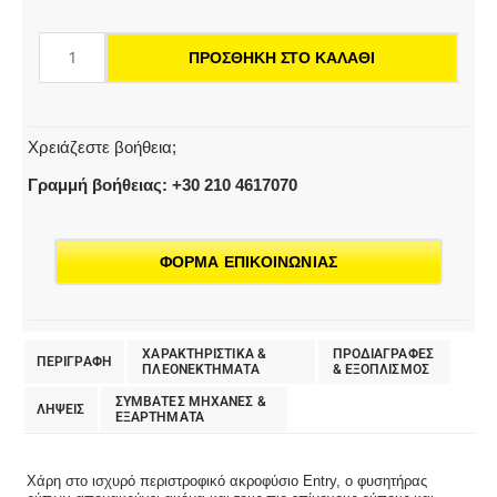
120,
Φυσητήρας
ΠΡΟΣΘΉΚΗ ΣΤΟ ΚΑΛΆΘΙ
Ρύπων
για
K
2–
Χρειάζεστε βοήθεια;
K
Γραμμή βοήθειας: +30 210 4617070
3
ποσότητα
ΦΟΡΜΑ ΕΠΙΚΟΙΝΩΝΙΑΣ
ΧΑΡΑΚΤΗΡΙΣΤΙΚΑ &
ΠΡΟΔΙΑΓΡΑΦΕΣ
ΠΕΡΙΓΡΑΦΗ
ΠΛΕΟΝΕΚΤΗΜΑΤΑ
& EΞΟΠΛΙΣΜΟΣ
ΣΥΜΒΑΤΕΣ ΜΗΧΑΝΕΣ &
ΛΗΨΕΙΣ
ΕΞΑΡΤΗΜΑΤΑ
Χάρη στο ισχυρό περιστροφικό ακροφύσιο Entry, ο φυσητήρας