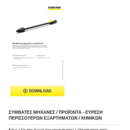
DOWNLOAD
ΣΥΜΒΑΤΈΣ ΜΗΧΑΝΈΣ / ΠΡΟΪΌΝΤΑ - ΕΎΡΕΣΗ
ΠΕΡΙΣΣΌΤΕΡΩΝ ΕΞΑΡΤΗΜΆΤΩΝ / ΧΗΜΙΚΏΝ
Κάνε κλίκ στο όνομα του μηχανήματος / εξαρτήματος στην