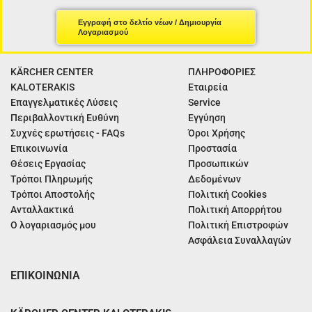
Εγγραφή στο δελτίο νέων / Δημιουργία
Λογαριασμού
KÄRCHER CENTER
ΠΛΗΡΟΦΟΡΙΕΣ
KALOTERAKIS
Εταιρεία
Επαγγελματικές Λύσεις
Service
Περιβαλλοντική Ευθύνη
Εγγύηση
Συχνές ερωτήσεις - FAQs
Όροι Χρήσης
Επικοινωνία
Προστασία
Θέσεις Εργασίας
Προσωπικών
Τρόποι Πληρωμής
Δεδομένων
Τρόποι Αποστολής
Πολιτική Cookies
Ανταλλακτικά
Πολιτική Απορρήτου
Ο λογαριασμός μου
Πολιτική Επιστροφών
Ασφάλεια Συναλλαγών
ΕΠΙΚΟΙΝΩΝΙΑ