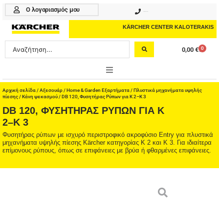
Μετάβαση
Ο λογαριασμός μου
210 4617070
στο
περιεχόμενο
KÄRCHER CENTER KALOTERAKIS
Search
0
0,00
€
Cart
...
ONLINE SHOP
Αρχική σελίδα
/
Αξεσουάρ
/
Home & Garden Εξαρτήματα
/
Πλυστικά μηχανήματα υψηλής
πίεσης
/
Κάνη ψεκασμού
/ DB 120, Φυσητήρας Ρύπων για K 2–K 3
DB 120, ΦΥΣΗΤΉΡΑΣ ΡΎΠΩΝ ΓΙΑ K
HOME & GARDEN
2–K 3
PROFESSIONAL
Φυσητήρας ρύπων με ισχυρό περιστροφικό ακροφύσιο Entry για πλυστικά
μηχανήματα υψηλής πίεσης Kärcher κατηγορίας K 2 και K 3. Για ιδιαίτερα
επίμονους ρύπους, όπως σε επιφάνειες με βρύα ή φθαρμένες επιφάνειες.
ΑΞΕΣΟΥΑΡ
ΚΑΘΑΡΙΣΤΙΚΑ
ΥΠΗΡΕΣΙΕΣ-ΝΕΑ-ΛΥΣΕΙΣ