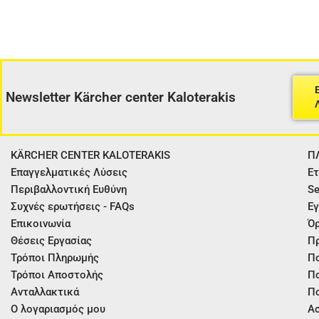
Newsletter Kärcher center Kaloterakis
KÄRCHER CENTER KALOTERAKIS
Π
Επαγγελματικές Λύσεις
Ετ
Περιβαλλοντική Ευθύνη
Se
Συχνές ερωτήσεις - FAQs
Εγ
Επικοινωνία
Όρ
Θέσεις Εργασίας
Π
Τρόποι Πληρωμής
Πο
Τρόποι Αποστολής
Πο
Ανταλλακτικά
Πο
Ο λογαριασμός μου
Ασ