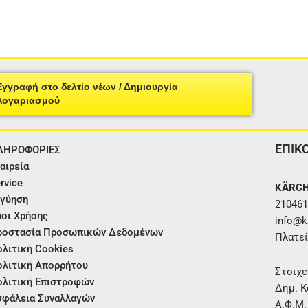
Εγγραφή στο δελτίο νέων / Δημιουργία
Λογαριασμού
ΕΠΙΚ
ΛΗΡΟΦΟΡΙΕΣ
αιρεία
rvice
KÄRCH
γύηση
210461
οι Χρήσης
info@ka
ροστασία Προσωπικών Δεδομένων
Πλατεί
λιτική Cookies
λιτική Απορρήτου
Στοιχε
λιτική Επιστροφών
Δημ. Κ
φάλεια Συναλλαγών
Α.Φ.Μ