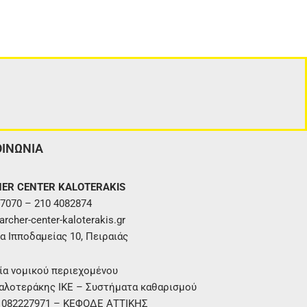
ΟΙΝΩΝΙΑ
ER CENTER KALOTERAKIS
7070 – 210 4082874
rcher-center-kaloterakis.gr
α Ιπποδαμείας 10, Πειραιάς
ία νομικού περιεχομένου
αλοτεράκης ΙΚΕ – Συστήματα καθαρισμού
. 082227971 – ΚΕΦΟΔΕ ΑΤΤΙΚΗΣ