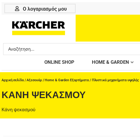
Μετάβαση
Ο λογαριασμός μου
στο
περιεχόμενο
Search
...
ONLINE SHOP
HOME & GARDEN
Αρχική σελίδα
/
Αξεσουάρ
/
Home & Garden Εξαρτήματα
/
Πλυστικά μηχανήματα υψηλής
ΚΆΝΗ ΨΕΚΑΣΜΟΎ
Κάνη ψεκασμού