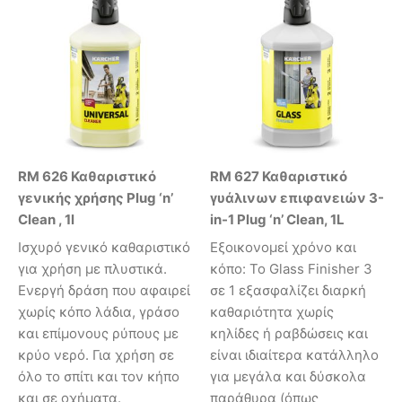
RM 626 Καθαριστικό
RM 627 Καθαριστικό
γενικής χρήσης Plug ‘n’
γυάλινων επιφανειών 3-
Clean , 1l
in-1 Plug ‘n’ Clean, 1L
Ισχυρό γενικό καθαριστικό
Εξοικονομεί χρόνο και
για χρήση με πλυστικά.
κόπο: Το Glass Finisher 3
Ενεργή δράση που αφαιρεί
σε 1 εξασφαλίζει διαρκή
χωρίς κόπο λάδια, γράσο
καθαριότητα χωρίς
και επίμονους ρύπους με
κηλίδες ή ραβδώσεις και
κρύο νερό. Για χρήση σε
είναι ιδιαίτερα κατάλληλο
όλο το σπίτι και τον κήπο
για μεγάλα και δύσκολα
και σε οχήματα.
παράθυρα (όπως