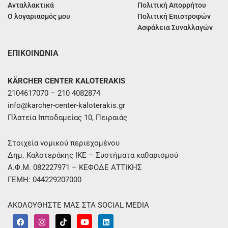
Ανταλλακτικά
Πολιτική Απορρήτου
Ο λογαριασμός μου
Πολιτική Επιστροφών
Ασφάλεια Συναλλαγών
ΕΠΙΚΟΙΝΩΝΙΑ
KÄRCHER CENTER KALOTERAKIS
2104617070 – 210 4082874
info@karcher-center-kaloterakis.gr
Πλατεία Ιπποδαμείας 10, Πειραιάς
Στοιχεία νομικού περιεχομένου
Δημ. Καλοτεράκης ΙΚΕ – Συστήματα καθαρισμού
Α.Φ.Μ. 082227971 – ΚΕΦΟΔΕ ΑΤΤΙΚΗΣ
ΓΕΜΗ: 044229207000
ΑΚΟΛΟΥΘΗΣΤΕ ΜΑΣ ΣΤΑ SOCIAL MEDIA
F
I
T
Y
L
a
n
i
o
i