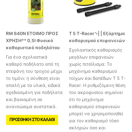
RM 640N ΕΤΟΙΜΟ ΠΡΟΣ
T 5 T-Racer␍| | Εξάρτημα
ΧΡΗΣΗ** 0,5l Φυσικό
καθαρισμού επιφανειών
καθαριστικό ποδηλάτου
Σχολαστικός καθαρισμός
Για ένα σχολαστικά
μεγάλων επιφανειών
καθαρό ποδήλατο από τη
χωρίς πιτσίλισμα: Το
στεφάνη του τροχού μέχρι
μηχάνημα καθαρισμού
το τιμόνι: η σύνθεση είναι
τοίχων και δαπέδων Τ 5 T-
απαλή με τα υλικά, ειδικά
Racer. Η ρυθμιζόμενη θέση
σχεδιασμένη για ποδήλατα
του ακροφυσίου σημαίνει
και βασισμένη σε
ότι το μηχάνημα
ανανεώσιμα συστατικά.
καθαρισμού επιφανειών
μπορεί να χρησιμοποιηθεί
ΠΡΟΣΘΉΚΗ ΣΤΟ ΚΑΛΆΘΙ
για τον καθαρισμό τόσο
σκληρών όσο και