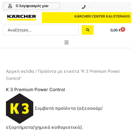
Μετάβαση
Ο λογαριασμός μου
210 4617070
στο
περιεχόμενο
KÄRCHER CENTER KALOTERAKIS
Search
0
0,00
€
Cart
...
ONLINE SHOP
HOME & GARDEN
Αρχική σελίδα
/ Προϊόντα με ετικέτα “K 3 Premium Power
Control”
PROFESSIONAL
K 3 Premium Power Control
ΑΞΕΣΟΥΑΡ
ΚΑΘΑΡΙΣΤΙΚΑ
Συμβατά προϊόντα (αξεσουάρ/
ΥΠΗΡΕΣΙΕΣ-ΝΕΑ-ΛΥΣΕΙΣ
εξαρτήματα/χημικά καθαριστικά).