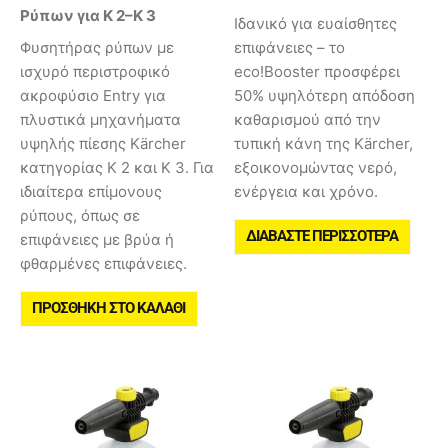
Ρύπων για K 2–K 3
Ιδανικό για ευαίσθητες
Φυσητήρας ρύπων με
επιφάνειες – το
ισχυρό περιστροφικό
eco!Booster προσφέρει
ακροφύσιο Entry για
50% υψηλότερη απόδοση
πλυστικά μηχανήματα
καθαρισμού από την
υψηλής πίεσης Kärcher
τυπική κάνη της Kärcher,
κατηγορίας K 2 και K 3. Για
εξοικονομώντας νερό,
ιδιαίτερα επίμονους
ενέργεια και χρόνο.
ρύπους, όπως σε
ΔΙΑΒΆΣΤΕ ΠΕΡΙΣΣΌΤΕΡΑ
επιφάνειες με βρύα ή
φθαρμένες επιφάνειες.
ΠΡΟΣΘΉΚΗ ΣΤΟ ΚΑΛΆΘΙ