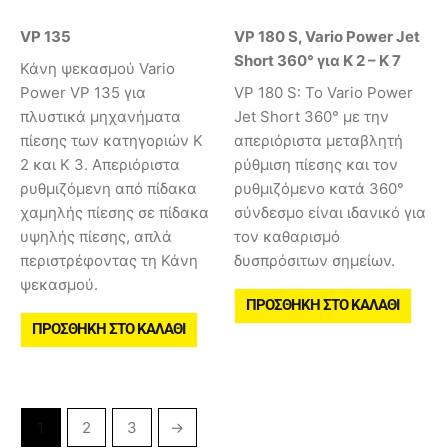
VP 135
VP 180 S, Vario Power Jet
Short 360° για K 2 – K 7
Κάνη ψεκασμού Vario
Power VP 135 για
VP 180 S: Το Vario Power
πλυστικά μηχανήματα
Jet Short 360° με την
πίεσης των κατηγοριών K
απεριόριστα μεταβλητή
2 και K 3. Απεριόριστα
ρύθμιση πίεσης και τον
ρυθμιζόμενη από πίδακα
ρυθμιζόμενο κατά 360°
χαμηλής πίεσης σε πίδακα
σύνδεσμο είναι ιδανικό για
υψηλής πίεσης, απλά
τον καθαρισμό
περιστρέφοντας τη Κάνη
δυσπρόσιτων σημείων.
ψεκασμού.
ΠΡΟΣΘΉΚΗ ΣΤΟ ΚΑΛΆΘΙ
ΠΡΟΣΘΉΚΗ ΣΤΟ ΚΑΛΆΘΙ
1
2
3
→