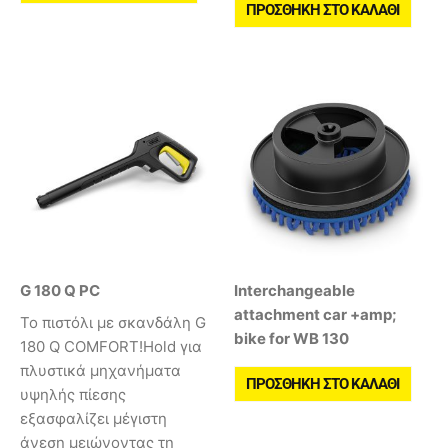
ΠΡΟΣΘΉΚΗ ΣΤΟ ΚΑΛΆΘΙ
G 180 Q PC
Interchangeable
attachment car +amp;
Το πιστόλι με σκανδάλη G
bike for WB 130
180 Q COMFORT!Hold για
πλυστικά μηχανήματα
ΠΡΟΣΘΉΚΗ ΣΤΟ ΚΑΛΆΘΙ
υψηλής πίεσης
εξασφαλίζει μέγιστη
άνεση μειώνοντας τη