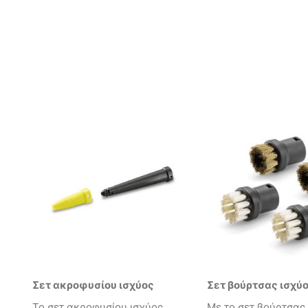
Σετ ακροφυσίου ισχύος
Σετ βούρτσας ισχύ
Το σετ ακροφυσίου ισχύος
Με το σετ βούρτσας 