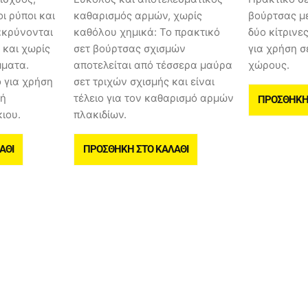
ι ρύποι και
καθαρισμός αρμών, χωρίς
βούρτσας με
ακρύνονται
καθόλου χημικά: Το πρακτικό
δύο κίτρινε
 και χωρίς
σετ βούρτσας σχισμών
για χρήση σ
μματα.
αποτελείται από τέσσερα μαύρα
χώρους.
 για χρήση
σετ τριχών σχισμής και είναι
 ή
τέλειο για τον καθαρισμό αρμών
ΠΡΟΣΘΉΚΗ 
ιου.
πλακιδίων.
ΆΘΙ
ΠΡΟΣΘΉΚΗ ΣΤΟ ΚΑΛΆΘΙ