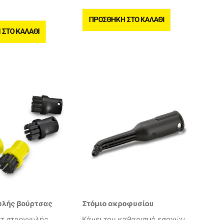
ΠΡΟΣΘΉΚΗ ΣΤΟ ΚΑΛΆΘΙ
ΣΤΟ ΚΑΛΆΘΙ
υλής βούρτσας
Στόμιο ακροφυσίου
ετ στρογγυλής
Κάνει τον καθαρισμό εσοχών