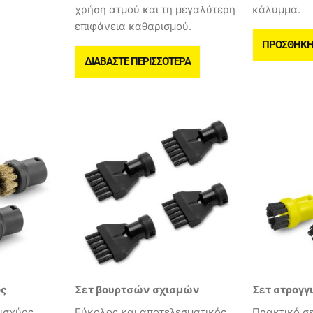
χρήση ατμού και τη μεγαλύτερη
κάλυμμα.
επιφάνεια καθαρισμού.
ΠΡΟΣΘΉΚΗ 
ΔΙΑΒΆΣΤΕ ΠΕΡΙΣΣΌΤΕΡΑ
ος
Σετ βουρτσών σχισμών
Σετ στρογγ
ισχύος,
Εύκολος και αποτελεσματικός
Πρακτικό σ