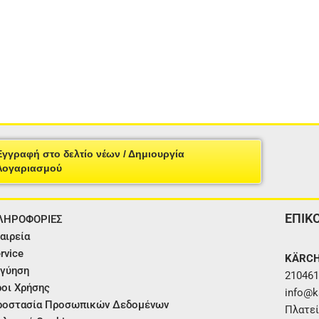
Εγγραφή στο δελτίο νέων / Δημιουργία
Λογαριασμού
ΕΠΙΚ
ΛΗΡΟΦΟΡΙΕΣ
αιρεία
rvice
KÄRCH
γύηση
210461
οι Χρήσης
info@ka
ροστασία Προσωπικών Δεδομένων
Πλατεί