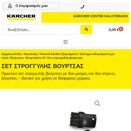
Μετάβαση
Ο λογαριασμός μου
210 4617070
στο
περιεχόμενο
KÄRCHER CENTER KALOTERAKIS
Search
0
0,00
€
Cart
...
ONLINE SHOP
Αρχική σελίδα
/
Αξεσουάρ
/
Home & Garden Εξαρτήματα
/
Σύστημα σιδερώματος με
ατμό
/
Βούρτσες - Βουρτσάκια SI
/ Σετ στρογγυλής βούρτσας
ΣΕΤ ΣΤΡΟΓΓΥΛΉΣ ΒΟΎΡΤΣΑΣ
HOME & GARDEN
Πρακτικό σετ στρογγυλής βούρτσας με δύο μαύρες και δύο κίτρινες
βούρτσες – ιδανικό για χρήση σε διάφορους χώρους.
PROFESSIONAL
ΑΞΕΣΟΥΑΡ
ΚΑΘΑΡΙΣΤΙΚΑ
ΥΠΗΡΕΣΙΕΣ-ΝΕΑ-ΛΥΣΕΙΣ