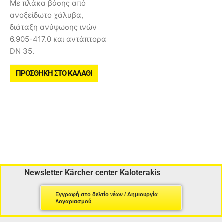
Με πλάκα βάσης από
ανοξείδωτο χάλυβα,
διάταξη ανύψωσης ινών
6.905-417.0 και αντάπτορα
DN 35.
ΠΡΟΣΘΉΚΗ ΣΤΟ ΚΑΛΆΘΙ
Newsletter Kärcher center Kaloterakis
Εγγραφή στο δελτίο νέων / Δημιουργία
Λογαριασμού