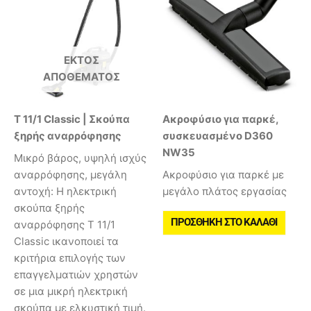
ΕΚΤΌΣ
ΑΠΟΘΈΜΑΤΟΣ
T 11/1 Classic | Σκούπα
Ακροφύσιο για παρκέ,
ξηρής αναρρόφησης
συσκευασμένο D360
NW35
Μικρό βάρος, υψηλή ισχύς
αναρρόφησης, μεγάλη
Ακροφύσιο για παρκέ με
αντοχή: Η ηλεκτρική
μεγάλο πλάτος εργασίας
σκούπα ξηρής
ΠΡΟΣΘΉΚΗ ΣΤΟ ΚΑΛΆΘΙ
αναρρόφησης T 11/1
Classic ικανοποιεί τα
κριτήρια επιλογής των
επαγγελματιών χρηστών
σε μια μικρή ηλεκτρική
σκούπα με ελκυστική τιμή.