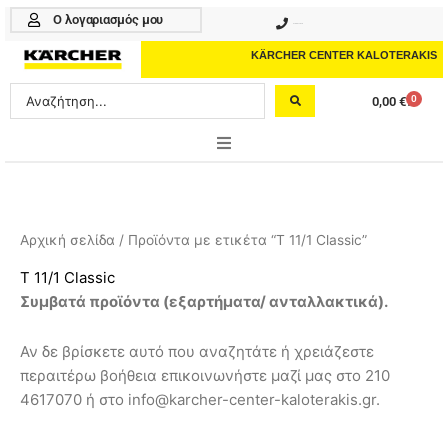
Μετάβαση
Ο λογαριασμός μου
210 4617070
στο
περιεχόμενο
KÄRCHER CENTER KALOTERAKIS
Search
0
0,00
€
Cart
...
ONLINE SHOP
HOME & GARDEN
Αρχική σελίδα
/ Προϊόντα με ετικέτα “T 11/1 Classic”
PROFESSIONAL
T 11/1 Classic
Συμβατά προϊόντα (εξαρτήματα/ ανταλλακτικά).
ΑΞΕΣΟΥΑΡ
Αν δε βρίσκετε αυτό που αναζητάτε ή χρειάζεστε
ΚΑΘΑΡΙΣΤΙΚΑ
περαιτέρω βοήθεια επικοινωνήστε μαζί μας στο 210
ΥΠΗΡΕΣΙΕΣ-ΝΕΑ-ΛΥΣΕΙΣ
4617070 ή στο info@karcher-center-kaloterakis.gr.