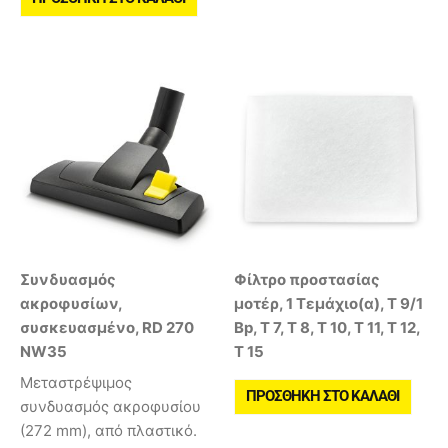
Συνδυασμός
Φίλτρο προστασίας
ακροφυσίων,
μοτέρ, 1 Τεμάχιο(α), T 9/1
συσκευασμένο, RD 270
Bp, T 7, T 8, T 10, T 11, T 12,
NW35
T 15
Μεταστρέψιμος
ΠΡΟΣΘΉΚΗ ΣΤΟ ΚΑΛΆΘΙ
συνδυασμός ακροφυσίου
(272 mm), από πλαστικό.