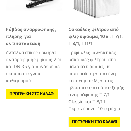
Ράβδος αναρρόφησης,
Σακούλες φίλτρου από
πλήρης, για
φλις ύφασμα, 10 x , T 7/1,
αντικατάσταση
T 8/1, T 11/1
Ανταλλακτικός σωλήνα
Τρίφυλλες, ανθεκτικές
αναρρόφησης μήκους 2 m
σακούλες φίλτρου από
και DN 35 για σύνδεση σε
μαλακό ύφασμα, με
σκούπα στεγνού
πιστοποίηση για σκόνη
καθαρισμού.
κατηγορίας Μ, για τις
ηλεκτρικές σκούπες ξηρής
ΠΡΟΣΘΉΚΗ ΣΤΟ ΚΑΛΆΘΙ
αναρρόφησης T 7/1
Classic και T 8/1 L.
Περιεχόμενο: 10 τεμάχια.
ΠΡΟΣΘΉΚΗ ΣΤΟ ΚΑΛΆΘΙ