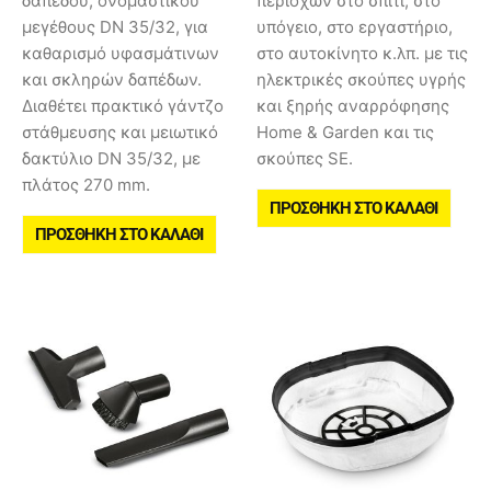
δαπέδου, ονομαστικού
περιοχών στο σπίτι, στο
μεγέθους DN 35/32, για
υπόγειο, στο εργαστήριο,
καθαρισμό υφασμάτινων
στο αυτοκίνητο κ.λπ. με τις
και σκληρών δαπέδων.
ηλεκτρικές σκούπες υγρής
Διαθέτει πρακτικό γάντζο
και ξηρής αναρρόφησης
στάθμευσης και μειωτικό
Home & Garden και τις
δακτύλιο DN 35/32, με
σκούπες SE.
πλάτος 270 mm.
ΠΡΟΣΘΉΚΗ ΣΤΟ ΚΑΛΆΘΙ
ΠΡΟΣΘΉΚΗ ΣΤΟ ΚΑΛΆΘΙ