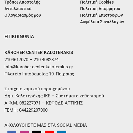
Τρόποι Αποστολής
Πολιτική Cookies
Ανταλλακτικά
Πολιτική Απορρήτου
Ο λογαριασμός μου
Πολιτική Επιστροφών
Ασφάλεια Συναλλαγών
ΕΠΙΚΟΙΝΩΝΙΑ
KÄRCHER CENTER KALOTERAKIS
2104617070 – 210 4082874
info@karcher-center-kaloterakis.gr
Πλατεία Ιπποδαμείας 10, Πειραιάς
Στοιχεία νομικού περιεχομένου
Δημ. Καλοτεράκης ΙΚΕ – Συστήματα καθαρισμού
Α.Φ.Μ. 082227971 – ΚΕΦΟΔΕ ΑΤΤΙΚΗΣ
ΓΕΜΗ: 044229207000
ΑΚΟΛΟΥΘΗΣΤΕ ΜΑΣ ΣΤΑ SOCIAL MEDIA
F
I
T
Y
L