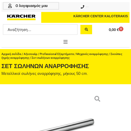
Μετάβαση
Ο λογαριασμός μου
210 4617070
στο
περιεχόμενο
KÄRCHER CENTER KALOTERAKIS
Search
0
0,00
€
Cart
...
ONLINE SHOP
Αρχική σελίδα
/
Αξεσουάρ
/
Professional Εξαρτήματα
/
Μηχανές αναρρόφησης
/
Σκούπες
ξηρής αναρρόφησης
/ Σετ σωλήνων αναρρόφησης
ΣΕΤ ΣΩΛΉΝΩΝ ΑΝΑΡΡΌΦΗΣΗΣ
HOME & GARDEN
Μεταλλικοί σωλήνες αναρρόφησης, μήκους 50 cm.
PROFESSIONAL
ΑΞΕΣΟΥΑΡ
ΚΑΘΑΡΙΣΤΙΚΑ
ΥΠΗΡΕΣΙΕΣ-ΝΕΑ-ΛΥΣΕΙΣ