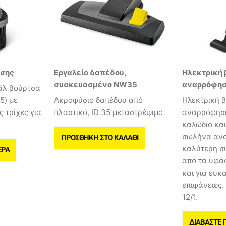
ησης
Εργαλείο δαπέδου,
Ηλεκτρική 
συσκευασμένο NW35
αναρρόφησ
άλ βούρτσα
5) με
Ακροφύσιο δαπέδου από
Ηλεκτρική 
 τρίχες για
πλαστικό, ID 35 μεταστρέψιμο
αναρρόφηση
καλώδιο και
σωλήνα ανα
ΠΡΟΣΘΉΚΗ ΣΤΟ ΚΑΛΆΘΙ
καλύτερη σ
ΕΡΑ
από τα υφά
και για εύκ
επιφάνειες. 
12/1.
ΔΙΑΒΆΣΤΕ 