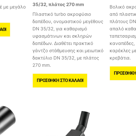
35/32, πλάτος 270 mm
έ με μεγάλο
Βολικό ακρ
Πλαστικό turbo ακροφύσιο
από πλαστι
δαπέδου, ονομαστικού μεγέθους
πλάτους DN 
DN 35/32, για καθαρισμό
απαλό καθα
ΆΘΙ
υφασμάτινων και σκληρών
ταπετσαρισ
δαπέδων. Διαθέτει πρακτικό
καναπέδες,
γάντζο στάθμευσης και μειωτικό
καρέκλες μ
δακτύλιο DN 35/32, με πλάτος
κρεβάτια.
270 mm.
ΠΡΟΣΘΉΚΗ 
ΠΡΟΣΘΉΚΗ ΣΤΟ ΚΑΛΆΘΙ