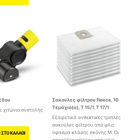
έδου
Σακούλες φίλτρου fleece, 10
Τεμάχιο(α), T 15/1, T 17/1
ε χιτώνιο συστολής
Εξαιρετικά ανθεκτικές τριπλές
σακούλες φίλτρου από φλις
ύφασμα κλάσης σκόνης M. Οι
ΣΤΟ ΚΑΛΆΘΙ
σακούλες φίλτρου από φλις