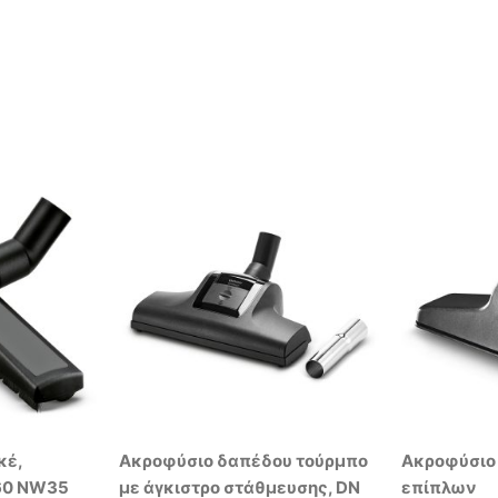
κέ,
Ακροφύσιο δαπέδου τούρμπο
Ακροφύσιο
60 NW35
με άγκιστρο στάθμευσης, DN
επίπλων