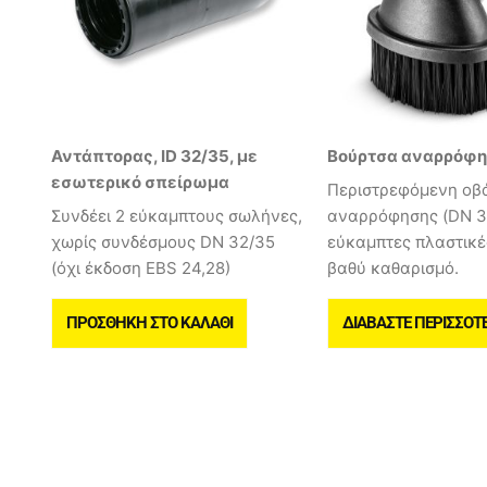
Αντάπτορας, ID 32/35, με
Βούρτσα αναρρόφ
εσωτερικό σπείρωμα
Περιστρεφόμενη οβ
Συνδέει 2 εύκαμπτους σωλήνες,
αναρρόφησης (DN 3
χωρίς συνδέσμους DN 32/35
εύκαμπτες πλαστικές
(όχι έκδοση EBS 24,28)
βαθύ καθαρισμό.
ΠΡΟΣΘΉΚΗ ΣΤΟ ΚΑΛΆΘΙ
ΔΙΑΒΆΣΤΕ ΠΕΡΙΣΣΌΤ