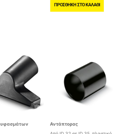
ΠΡΟΣΘΉΚΗ ΣΤΟ ΚΑΛΆΘΙ
 υφασμάτων
Αντάπτορας
Από ID 32 σε ID 35, πλαστικό