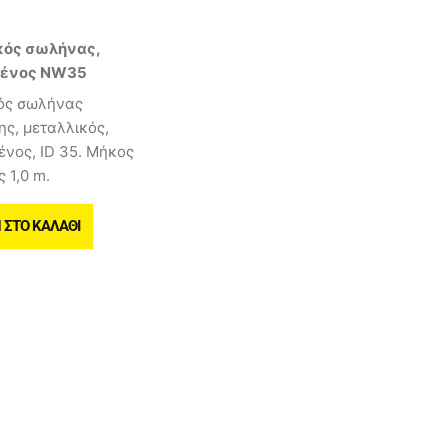
κός σωλήνας,
ένος NW35
ός σωλήνας
ς, μεταλλικός,
νος, ID 35. Μήκος
 1,0 m.
ΣΤΟ ΚΑΛΆΘΙ