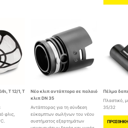
ι, T 12/1, T
Νέο κλιπ αντάπτορα σε παλαιό
Πέλμα δαπ
κλιπ DN 35
Πλαστικό, μ
ε
Αντάπτορας για τη σύνδεση
35/32
ό φλις,
εύκαμπτων σωλήνων του νέου
°C.
συστήματος εξαρτημάτων
ΠΡΟΣΘΉΚΗ 
μηχανημάτων ξηρής και υγρής