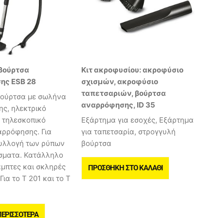
βούρτσα
Κιτ ακροφυσίου: ακροφύσιο
ης ESB 28
σχισμών, ακροφύσιο
ταπετσαριών, βούρτσα
βούρτσα με σωλήνα
αναρρόφησης, ID 35
ς, ηλεκτρικό
 τηλεσκοπικό
Εξάρτημα για εσοχές, Εξάρτημα
ρρόφησης. Για
για ταπετσαρία, στρογγυλή
υλλογή των ρύπων
βούρτσα
σματα. Κατάλληλο
αμπτες και σκληρές
ΠΡΟΣΘΉΚΗ ΣΤΟ ΚΑΛΆΘΙ
Για το T 201 και το T
ΠΕΡΙΣΣΌΤΕΡΑ