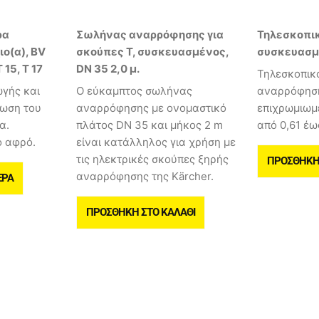
ρα
Σωλήνας αναρρόφησης για
Τηλεσκοπι
ιο(α), BV
σκούπες T, συσκευασμένος,
συσκευασμ
T 15, T 17
DN 35 2,0 μ.
Τηλεσκοπικ
ωγής και
Ο εύκαμπτος σωλήνας
αναρρόφηση
ίωση του
αναρρόφησης με ονομαστικό
επιχρωμιωμέ
α.
πλάτος DN 35 και μήκος 2 m
από 0,61 έως
ό αφρό.
είναι κατάλληλος για χρήση με
τις ηλεκτρικές σκούπες ξηρής
ΠΡΟΣΘΉΚΗ 
αναρρόφησης της Kärcher.
ΕΡΑ
ΠΡΟΣΘΉΚΗ ΣΤΟ ΚΑΛΆΘΙ