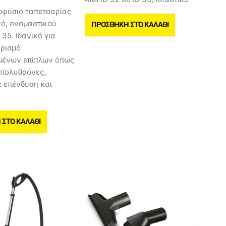
οφύσιο ταπετσαρίας
κό, ονομαστικού
ΠΡΟΣΘΉΚΗ ΣΤΟ ΚΑΛΆΘΙ
35. Ιδανικό για
ρισμό
μένων επίπλων όπως
 πολυθρόνες,
ε επένδυση και
ΣΤΟ ΚΑΛΆΘΙ