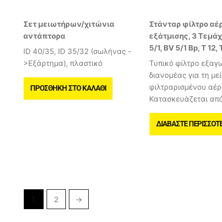
Σετ μειωτήρων/χιτώνια
Στάνταρ φίλτρο αέ
αντάπτορα
εξάτμισης, 3 Τεμάχ
5/1, BV 5/1 Bp, T 12, 
ID 40/35, ID 35/32 (σωλήνας -
>Εξάρτημα), πλαστικό
Τυπικό φίλτρο εξαγ
διανομέας για τη με
φιλτραρισμένου αέρ
ΠΡΟΣΘΉΚΗ ΣΤΟ ΚΑΛΆΘΙ
Κατασκευάζεται απ
ΔΙΑΒΆΣΤΕ ΠΕΡΙΣΣΌΤ
1
2
→