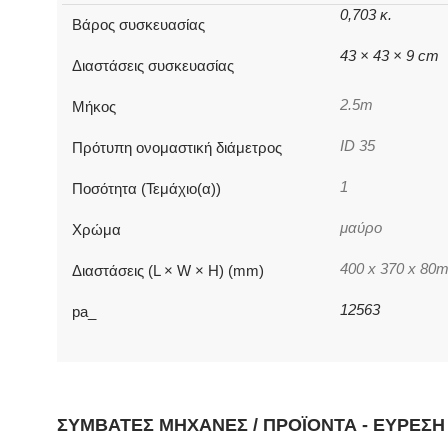
0,703 κ.
Βάρος συσκευασίας
43 × 43 × 9 cm
Διαστάσεις συσκευασίας
2.5m
Μήκος
ID 35
Πρότυπη ονομαστική διάμετρος
1
Ποσότητα (Τεμάχιο(α))
μαύρο
Χρώμα
400 x 370 x 80
Διαστάσεις (L × W × H) (mm)
12563
pa_
ΣΥΜΒΑΤΈΣ ΜΗΧΑΝΈΣ / ΠΡΟΪΌΝΤΑ - ΕΎΡΕΣ