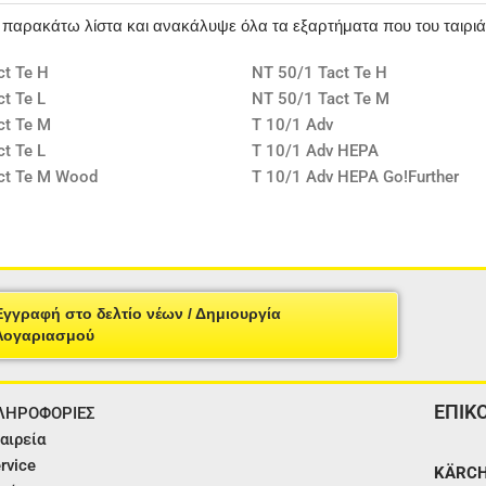
ν παρακάτω λίστα και ανακάλυψε όλα τα εξαρτήματα που του ταιρι
ct Te H
NT 50/1 Tact Te H
t Te L
NT 50/1 Tact Te M
ct Te M
T 10/1 Adv
t Te L
T 10/1 Adv HEPA
ct Te M Wood
T 10/1 Adv HEPA Go!Further
Εγγραφή στο δελτίο νέων / Δημιουργία
Λογαριασμού
ΕΠΙΚ
ΛΗΡΟΦΟΡΙΕΣ
αιρεία
rvice
KÄRCH