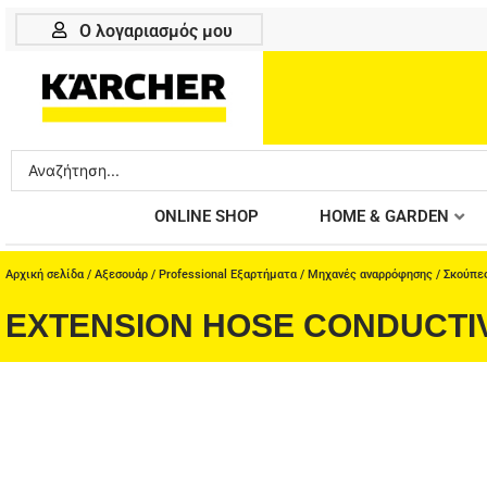
Μετάβαση
Ο λογαριασμός μου
στο
περιεχόμενο
Search
...
ONLINE SHOP
HOME & GARDEN
Αρχική σελίδα
/
Αξεσουάρ
/
Professional Εξαρτήματα
/
Μηχανές αναρρόφησης
/
Σκούπε
EXTENSION HOSE CONDUCTI