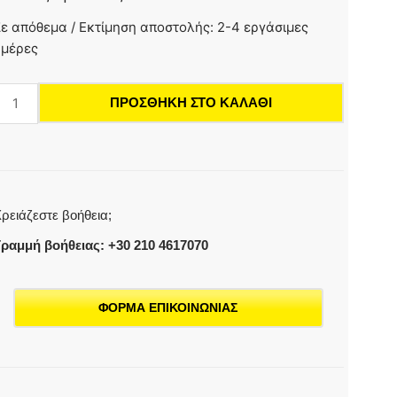
xtension
ε απόθεμα / Εκτίμηση αποστολής: 2-4 εργάσιμες
ose
ημέρες
onductive
ackaged
ΠΡΟΣΘΉΚΗ ΣΤΟ ΚΑΛΆΘΙ
NW35
οσότητα
ρειάζεστε βοήθεια;
ραμμή βοήθειας: +30 210 4617070
ΦΟΡΜΑ ΕΠΙΚΟΙΝΩΝΙΑΣ