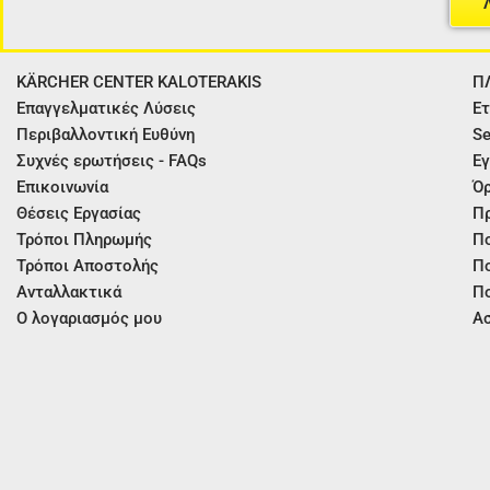
KÄRCHER CENTER KALOTERAKIS
Π
Επαγγελματικές Λύσεις
Ετ
Περιβαλλοντική Ευθύνη
Se
Συχνές ερωτήσεις - FAQs
Εγ
Επικοινωνία
Όρ
Θέσεις Εργασίας
Π
Τρόποι Πληρωμής
Πο
Τρόποι Αποστολής
Πο
Ανταλλακτικά
Πο
Ο λογαριασμός μου
Ασ