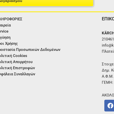
Λογαριασμού
ΕΠΙΚ
ΛΗΡΟΦΟΡΙΕΣ
αιρεία
rvice
KÄRCH
γύηση
210461
οι Χρήσης
info@ka
ροστασία Προσωπικών Δεδομένων
Πλατεί
λιτική Cookies
λιτική Απορρήτου
Στοιχε
λιτική Επιστροφών
Δημ. Κ
φάλεια Συναλλαγών
Α.Φ.Μ
ΓΕΜΗ:
ΑΚΟΛΟ
F
a