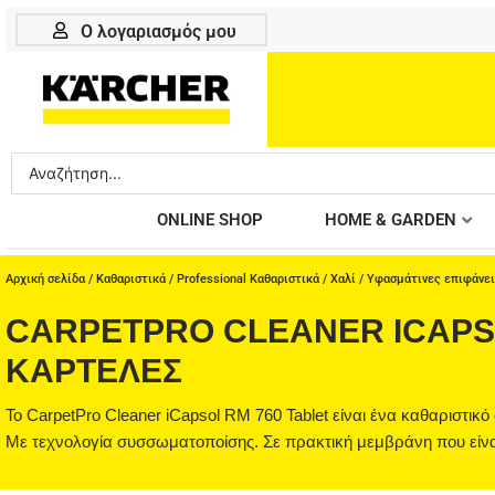
Μετάβαση
Ο λογαριασμός μου
στο
περιεχόμενο
Search
...
ONLINE SHOP
HOME & GARDEN
Αρχική σελίδα
/
Καθαριστικά
/
Professional Καθαριστικά
/
Χαλί / Υφασμάτινες επιφάνε
CARPETPRO CLEANER ICAPSO
ΚΑΡΤΈΛΕΣ
Το CarpetPro Cleaner iCapsol RM 760 Tablet είναι ένα καθαριστ
Με τεχνολογία συσσωματοποίσης. Σε πρακτική μεμβράνη που είνα