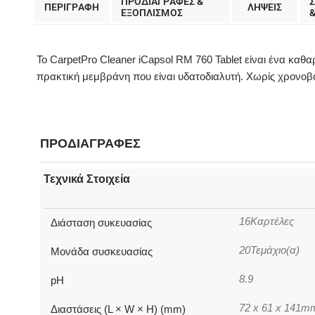
ΠΡΟΔΙΑΓΡΑΦΕΣ &
ΠΕΡΙΓΡΑΦΗ
ΛΗΨΕΙΣ
EΞΟΠΛΙΣΜΟΣ
Το CarpetPro Cleaner iCapsol RM 760 Tablet είναι ένα κ
πρακτική μεμβράνη που είναι υδατοδιαλυτή. Χωρίς χρονοβ
ΠΡΟΔΙΑΓΡΑΦΕΣ
Τεχνικά Στοιχεία
16Καρτέλες
Διάσταση συκευασίας
20Τεμάχιο(α)
Μονάδα συσκευασίας
8.9
pH
72 x 61 x 141m
Διαστάσεις (L × W × H) (mm)