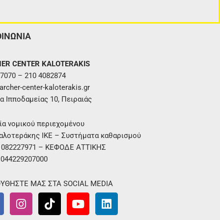
ΟΙΝΩΝΙΑ
ER CENTER KALOTERAKIS
7070 – 210 4082874
rcher-center-kaloterakis.gr
α Ιπποδαμείας 10, Πειραιάς
ία νομικού περιεχομένου
αλοτεράκης ΙΚΕ – Συστήματα καθαρισμού
. 082227971 – ΚΕΦΟΔΕ ΑΤΤΙΚΗΣ
 044229207000
ΥΘΗΣΤΕ ΜΑΣ ΣΤΑ SOCIAL MEDIA
I
T
Y
L
n
i
o
i