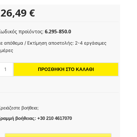
26,49
€
Κωδικός προϊόντος:
6.295-850.0
arpetPro
ε απόθεμα / Εκτίμηση αποστολής: 2-4 εργάσιμες
leaner
ημέρες
Capsol
RM
ΠΡΟΣΘΉΚΗ ΣΤΟ ΚΑΛΆΘΙ
760
ablet,
6
αρτέλες
οσότητα
ρειάζεστε βοήθεια;
ραμμή βοήθειας: +30 210 4617070