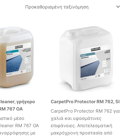
leaner, γρήγορο
CarpetPro Protector RM 762, 5l
RM 767 OA
CarpetPro Protector RM 762 για
ιστικό μέσο
χαλιά και υφασμάτινες
Cleaner RM 767 OA
επιφάνειες. Αποτελεσματική
αναρρόφησης με
μακρόχρονη προστασία από