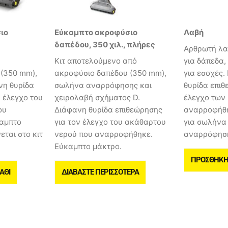
ιο
Εύκαμπτο ακροφύσιο
Λαβή
δαπέδου, 350 χιλ., πλήρες
Αρθρωτή λα
Κιτ αποτελούμενο από
για δάπεδα,
(350 mm),
ακροφύσιο δαπέδου (350 mm),
για εσοχές
νη θυρίδα
σωλήνα αναρρόφησης και
θυρίδα επιθ
 έλεγχο του
χειρολαβή σχήματος D.
έλεγχο των
ου
Διάφανη θυρίδα επιθεώρησης
αναρροφήθη
αμπτο
για τον έλεγχο του ακάθαρτου
για σωλήνα
ται στο κιτ
νερού που αναρροφήθηκε.
αναρρόφησ
Εύκαμπτο μάκτρο.
ΠΡΟΣΘΉΚΗ 
ΆΘΙ
ΔΙΑΒΆΣΤΕ ΠΕΡΙΣΣΌΤΕΡΑ