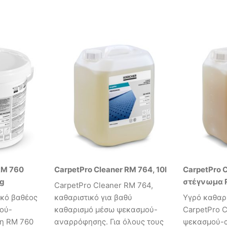
RM 760
CarpetPro Cleaner RM 764, 10l
CarpetPro C
kg
στέγνωμα 
CarpetPro Cleaner RM 764,
ικό βαθέος
καθαριστικό για βαθύ
Υγρό καθαρ
ού-
καθαρισμό μέσω ψεκασμού-
CarpetPro 
η RM 760
αναρρόφησης. Για όλους τους
ψεκασμού-