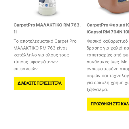
CarpetPro ΜΑΛΑΚΤΙΚΟ RM 763,
CarpetPro Φυσικό 
1l
iCapsol RM 764N 10
Το αποτελεσματικό Carpet Pro
Φυσικό καθαριστικό
ΜΑΛΑΚΤΙΚΟ RM 763 είναι
δράσης για χαλιά κα
κατάλληλο για όλους τους
ταπετσαρίες από φυ
τύπους υφασμάτινων
συνθετικές ίνες. Με
επιφανειών.
ενσωματωμένη απο
οσμών και τεχνολογ
για εύκολη χρήση χ
ΔΙΑΒΆΣΤΕ ΠΕΡΙΣΣΌΤΕΡΑ
ξέβγαλμα.
ΠΡΟΣΘΉΚΗ ΣΤΟ ΚΑΛ