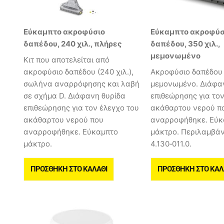
Εύκαμπτο ακροφύσιο
Εύκαμπτο ακροφύσ
δαπέδου, 240 χιλ., πλήρες
δαπέδου, 350 χιλ.,
μεμονωμένο
Κιτ που αποτελείται από
ακροφύσιο δαπέδου (240 χιλ.),
Ακροφύσιο δαπέδου 
σωλήνα αναρρόφησης και λαβή
μεμονωμένο. Διάφα
σε σχήμα D. Διάφανη θυρίδα
επιθεώρησης για τον
επιθεώρησης για τον έλεγχο του
ακάθαρτου νερού π
ακάθαρτου νερού που
αναρροφήθηκε. Εύκ
αναρροφήθηκε. Εύκαμπτο
μάκτρο. Περιλαμβάνε
μάκτρο.
4.130‐011.0.
ΠΡΟΣΘΉΚΗ ΣΤΟ ΚΑΛΆΘΙ
ΠΡΟΣΘΉΚΗ ΣΤΟ ΚΑΛ