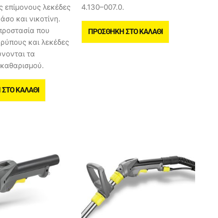
ς επίμονους λεκέδες
4.130–007.0.
ράσο και νικοτίνη.
προστασία που
ΠΡΟΣΘΉΚΗ ΣΤΟ ΚΑΛΆΘΙ
 ρύπους και λεκέδες
ύνονται τα
 καθαρισμού.
ΣΤΟ ΚΑΛΆΘΙ