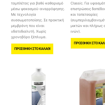
ταμπλέτας για βαθύ καθαρισμό
Classic. Για υφασμά
μέσω ψεκασμού-αναρρόφησης.
επιστρώσεις δαπέδου
Με τεχνολογία
και ταπετσαρίες
συσσωματοποίσης. Σε πρακτική
(συμπεριλαμβανομέ
μεμβράνη που είναι
μικτών και πλήρως 
υδατοδιαλυτή. Χωρίς
ινών).
χρονοβόρο ξέπλυμα.
ΠΡΟΣΘΉΚΗ ΣΤΟ ΚΑΛ
ΠΡΟΣΘΉΚΗ ΣΤΟ ΚΑΛΆΘΙ