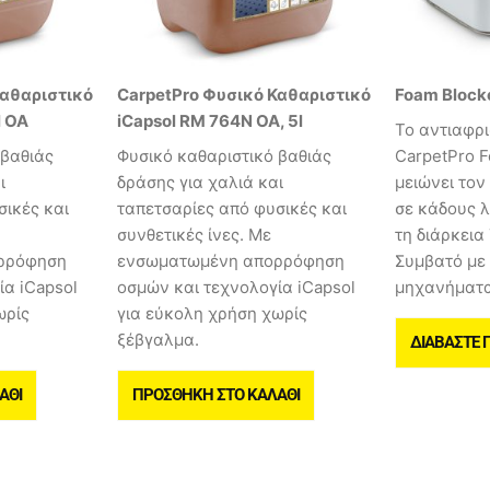
Καθαριστικό
CarpetPro Φυσικό Καθαριστικό
Foam Block
l OA
iCapsol RM 764N OA, 5l
Το αντιαφρι
 βαθιάς
Φυσικό καθαριστικό βαθιάς
CarpetPro F
ι
δράσης για χαλιά και
μειώνει το
σικές και
ταπετσαρίες από φυσικές και
σε κάδους 
συνθετικές ίνες. Με
τη διάρκεια
ρρόφηση
ενσωματωμένη απορρόφηση
Συμβατό με
ία iCapsol
οσμών και τεχνολογία iCapsol
μηχανήματα
ωρίς
για εύκολη χρήση χωρίς
ξέβγαλμα.
ΔΙΑΒΆΣΤΕ 
ΆΘΙ
ΠΡΟΣΘΉΚΗ ΣΤΟ ΚΑΛΆΘΙ