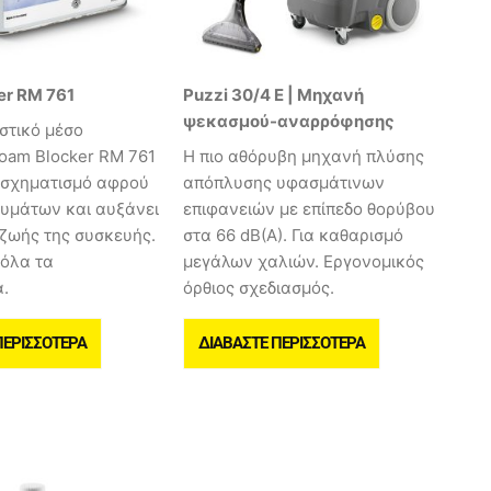
er RM 761
Puzzi 30/4 E | Μηχανή
ψεκασμού-αναρρόφησης
στικό μέσο
oam Blocker RM 761
Η πιο αθόρυβη μηχανή πλύσης
ν σχηματισμό αφρού
απόπλυσης υφασμάτινων
λυμάτων και αυξάνει
επιφανειών με επίπεδο θορύβου
 ζωής της συσκευής.
στα 66 dB(A). Για καθαρισμό
 όλα τα
μεγάλων χαλιών. Εργονομικός
.
όρθιος σχεδιασμός.
ΠΕΡΙΣΣΌΤΕΡΑ
ΔΙΑΒΆΣΤΕ ΠΕΡΙΣΣΌΤΕΡΑ