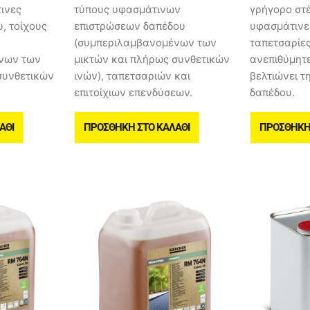
τινες
τύπους υφασμάτινων
γρήγορο στ
, τοίχους
επιστρώσεων δαπέδου
υφασμάτινες
(συμπεριλαμβανομένων των
ταπετσαρίες
νων των
μικτών και πλήρως συνθετικών
ανεπιθύμητε
συνθετικών
ινών), ταπετσαριών και
βελτιώνει τ
επιτοίχιων επενδύσεων.
δαπέδου.
ΆΘΙ
ΠΡΟΣΘΉΚΗ ΣΤΟ ΚΑΛΆΘΙ
ΠΡΟΣΘΉΚΗ 