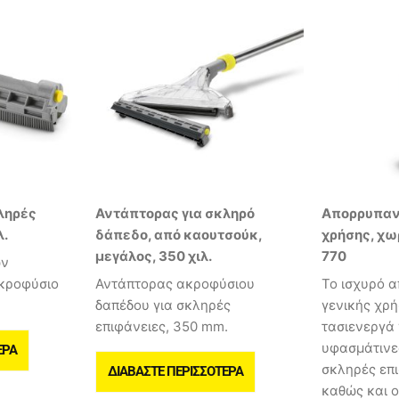
ληρές
Αντάπτορας για σκληρό
Απορρυπαν
λ.
δάπεδο, από καουτσούκ,
χρήσης, χω
μεγάλος, 350 χιλ.
770
ών
ακροφύσιο
Αντάπτορας ακροφύσιου
Το ισχυρό 
δαπέδου για σκληρές
γενικής χρή
επιφάνειες, 350 mm.
τασιενεργά 
υφασμάτινες
ΕΡΑ
σκληρές επι
ΔΙΑΒΆΣΤΕ ΠΕΡΙΣΣΌΤΕΡΑ
καθώς και ο