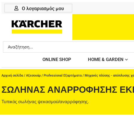
Μετάβαση
Ο λογαριασμός μου
στο
περιεχόμενο
Search
...
ONLINE SHOP
HOME & GARDEN
Αρχική σελίδα
/
Αξεσουάρ
/
Professional Εξαρτήματα
/
Μηχανές πλύσης - απόπλυσης χ
ΣΩΛΉΝΑΣ ΑΝΑΡΡΌΦΗΣΗΣ ΕΚΝ
Τυπικός σωλήνας ψεκασμού/αναρρόφησης.