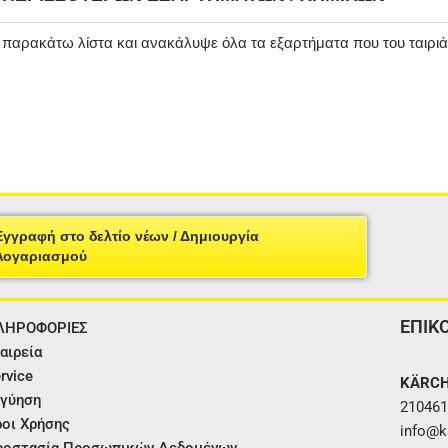
ν παρακάτω λίστα και ανακάλυψε όλα τα εξαρτήματα που του ταιρι
Εγγραφή στο δελτίο νέων / Δημιουργία
Λογαριασμού
ΕΠΙΚ
ΛΗΡΟΦΟΡΙΕΣ
αιρεία
rvice
KÄRCH
γύηση
210461
οι Χρήσης
info@ka
ροστασία Προσωπικών Δεδομένων